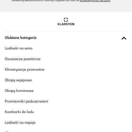
dowolnej wiadomości e-mail lub napisać do nas na
privacy@chal-tec.com
.
Ulubione kategorie
Lodówki na wino
Osuszacze powietrza
Klimatyzacje przenośne
Okapy wyspowe
Okapy kominowe
Promienniki podczerwieni
Kostkarki do lodu
Lodówki na napoje