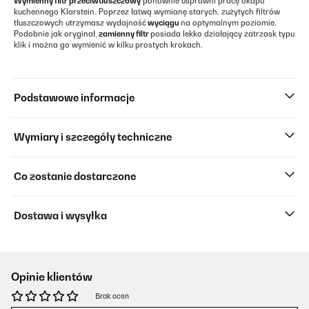
Wymienny filtr przeciwtłuszczowy
ponownie usprawni pracę okapu
kuchennego Klarstein. Poprzez łatwą wymianę starych, zużytych filtrów
tłuszczowych utrzymasz wydajność
wyciągu
na optymalnym poziomie.
Podobnie jak oryginał,
zamienny filtr
posiada lekko działający zatrzask typu
klik i można go wymienić w kilku prostych krokach.
Podstawowe informacje
Wymiary i szczegóły techniczne
Co zostanie dostarczone
Dostawa i wysyłka
Opinie klientów
Brak ocen