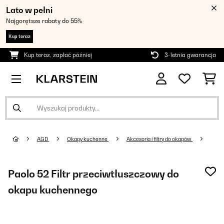
Lato w pełni
Najgorętsze rabaty do 55%
Kup teraz
Kup teraz, zapłać później
3-letnia gwarancja
AGD
Okapy kuchenne
Akcesoria i filtry do okapów
Paolo 52 Filtr przeciwtłuszczowy do
okapu kuchennego