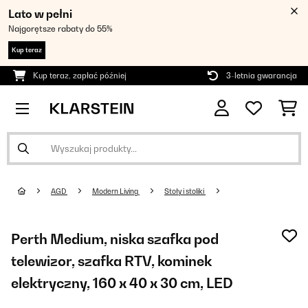
Lato w pełni
Najgorętsze rabaty do 55%
Kup teraz
Kup teraz, zapłać później
3-letnia gwarancja
AGD
Modern Living
Stoły i stoliki
Perth Medium, niska szafka pod
telewizor, szafka RTV, kominek
elektryczny, 160 x 40 x 30 cm, LED