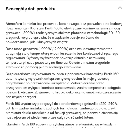
Szczegóły dot. produktu
Atmosfera kominka bez przewodu kominowego, bez pozwolenia na budowę
i bez remontu – Klarstein Perth 160 to elektryczny kominek ścienny z mocą
grzewczą 1 800 W i realistycznym efektem płomienia w technologii 3D LED.
Elegancki wygląd sprawia, że urządzenie pasuje zarówno do
nowoczesnych, jak i klasycznych wnętrz.
Dwie moce grzewcze (1 000 W / 2 000 W) oraz wbudowany termostat
utrzymują stałą temperaturę w pomieszczeniu bez konieczności ręcznego
regulowania. Cyfrowy wyświetlacz pokazuje aktualnie ustawioną
temperaturę i czas pozostały na timerze. Całością można wygodnie
sterować za pomocą pilota zdalnego sterowania.
Bezpieczeństwo użytkowania to jeden z priorytetów konstrukcji Perth 160:
automatyczny wyłącznik antyprzechyłowy odcina funkcję grzewczą
natychmiast po przewróceniu urządzenia. Zabezpieczenie przed
przegrzaniem wyłącza kominek samoczynnie, zanim temperatura osiągnie
poziom krytyczny. Zdejmowana kratka dekoracyjna umożliwia czyszczenie
bez użycia narzędzi.
Perth 160 wystarczy podłączyć do standardowego gniazdka (220–240 V,
50 Hz) – żadnej instalacji, żadnych formalności, żadnego popiołu. Efekt
płomienia działa niezależnie od funkcji grzewczej, co pozwala cieszyć się
nastrojowym oświetleniem przez cały rok, również latem.
Klarstein Perth 160 zapewni przytulną atmosferę kominkową w każdym