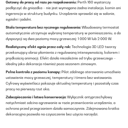
Gotowy do pracy od razu po rozpakowaniu:
Perth 160 wystarczy
podłączyć do gniazdka – nie jest wymagana żadna instalacja, komin ani
ingerencja w strukturę budynku. Urządzenie sprawdzi się w salonie,
sypialni i jadalni.
Stała temperatura bez ręcznego regulowania:
Wbudowany termostat
automatycznie utrzymuje wybraną temperaturę w pomieszczeniu, a do
dyspozycji są dwa poziomy mocy grzewczej: 1 000 W lub 2 000 W.
Realistyczny efekt ognia przez cały rok:
Technologia 3D LED tworzy
przekonujący obraz płomienia z regulowaną intensywnością, kolorem i
prędkością animacji. Efekt działa niezależnie od trybu grzewczego –
idealny jako dekoracja również poza sezonem zimowym.
Pełna kontrola z poziomu kanapy:
Pilot zdalnego sterowania umożliwia
ustawienie mocy grzewczej, temperatury i timera bez wstawania.
Cyfrowy wyświetlacz pokazuje aktualną temperaturę i pozostały czas
pracy na pierwszy rzut oka.
Zabezpieczenia i łatwa konserwacja:
Wyłącznik antyprzechyłowy
natychmiast odcina ogrzewanie w razie przewrócenia urządzenia, a
ochrona przed przegrzaniem działa samoczynnie. Zdejmowana kratka
dekoracyjna pozwala na czyszczenie bez użycia narzędzi.