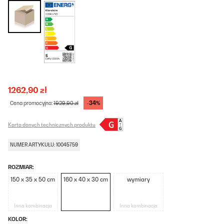
1262,90 zł
-34%
Cena promocyjna:
1929,90 zł
Karta danych technicznych produktu
NUMER ARTYKUŁU: 10045759
ROZMIAR:
150 x 35 x 50 cm
160 x 40 x 30 cm
wymiary
Inna kombinacja
Inna kombinacja
KOLOR: