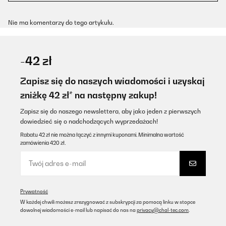
Nie ma komentarzy do tego artykułu.
-42 zł
Zapisz się do naszych wiadomości i uzyskaj
zniżkę 42 zł* na następny zakup!
Zapisz się do naszego newslettera, aby jako jeden z pierwszych
dowiedzieć się o nadchodzących wyprzedażach!
Rabatu 42 zł nie można łączyć z innymi kuponami. Minimalna wartość
zamówienia 420 zł.
Prywatność
W każdej chwili możesz zrezygnować z subskrypcji za pomocą linku w stopce
dowolnej wiadomości e-mail lub napisać do nas na
privacy@chal-tec.com
.