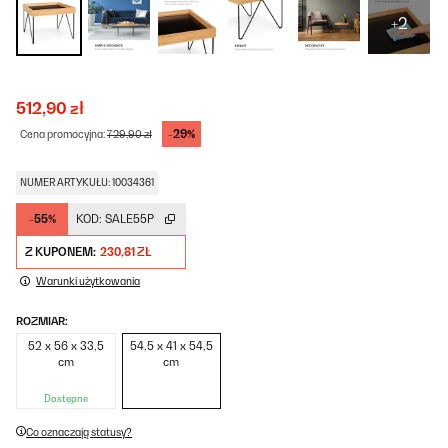
+2
512,90 zł
-29%
Cena promocyjna:
729,90 zł
NUMER ARTYKUŁU: 10034361
-55%
KOD:
SALE55P
Z KUPONEM:
230,81 ZŁ
Warunki użytkowania
ROZMIAR:
52 x 56 x 33,5
54,5 x 41 x 54,5
cm
cm
Dostępne
Co oznaczają statusy?