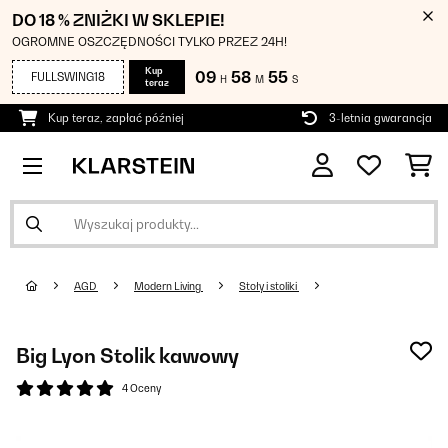
DO 18 % ZNIŻKI W SKLEPIE!
OGROMNE OSZCZĘDNOŚCI TYLKO PRZEZ 24H!
Kup
09
58
54
FULLSWING18
H
M
S
teraz
Kup teraz, zapłać później
3-letnia gwarancja
AGD
Modern Living
Stoły i stoliki
Big Lyon Stolik kawowy
4 Oceny