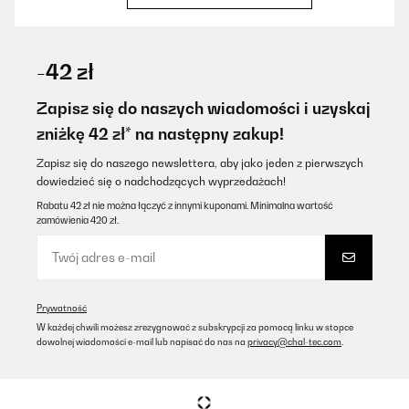
SPRAWDZONA OPINIA
11/06/2022
-42 zł
Wir haben uns den Tisch bestellt und sind top zufrieden,Die
Lieferung war zügig innerhalb von 2 Tagen und alles kam gut und
Zapisz się do naszych wiadomości i uzyskaj
ordentlich verpackt an, der Aufbau geht super leicht innerhalb
zniżkę 42 zł* na następny zakup!
von 5 Minuten.Die "Tischplatte" selbst ist abnehmbar und kann
damit auch als Serviertablett benutz werden und, auf den rahmen
einfach aufgesteckt werden.Der Tisch lässt sich super easy
Zapisz się do naszego newslettera, aby jako jeden z pierwszych
reinigen und ist auch sehr robust und belastbar.alles in allem ein
dowiedzieć się o nadchodzących wyprzedażach!
Gutes Produkt das ich nur empfehlen kann.
Rabatu 42 zł nie można łączyć z innymi kuponami. Minimalna wartość
Amazon-Benutzer
zamówienia 420 zł.
Tłumacz
Prywatność
W każdej chwili możesz zrezygnować z subskrypcji za pomocą linku w stopce
dowolnej wiadomości e-mail lub napisać do nas na
privacy@chal-tec.com
.