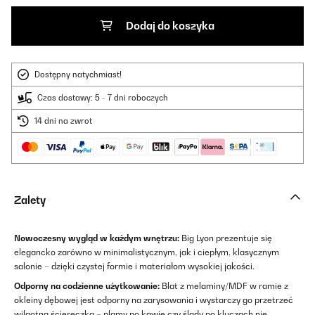
Dodaj do koszyka
Dostępny natychmiast!
Czas dostawy: 5 - 7 dni roboczych
14 dni na zwrot
Zalety
Nowoczesny wygląd w każdym wnętrzu:
Big Lyon prezentuje się
elegancko zarówno w minimalistycznym, jak i ciepłym, klasycznym
salonie – dzięki czystej formie i materiałom wysokiej jakości.
Odporny na codzienne użytkowanie:
Blat z melaminy/MDF w ramie z
okleiny dębowej jest odporny na zarysowania i wystarczy go przetrzeć
wilgotną ściereczką – plamy po kawie czy ślady po kluczach nie