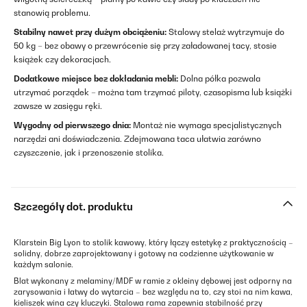
stanowią problemu.
Stabilny nawet przy dużym obciążeniu:
Stalowy stelaż wytrzymuje do
50 kg – bez obawy o przewrócenie się przy załadowanej tacy, stosie
książek czy dekoracjach.
Dodatkowe miejsce bez dokładania mebli:
Dolna półka pozwala
utrzymać porządek – można tam trzymać piloty, czasopisma lub książki
zawsze w zasięgu ręki.
Wygodny od pierwszego dnia:
Montaż nie wymaga specjalistycznych
narzędzi ani doświadczenia. Zdejmowana taca ułatwia zarówno
czyszczenie, jak i przenoszenie stolika.
Szczegóły dot. produktu
Klarstein Big Lyon to stolik kawowy, który łączy estetykę z praktycznością –
solidny, dobrze zaprojektowany i gotowy na codzienne użytkowanie w
każdym salonie.
Blat wykonany z melaminy/MDF w ramie z okleiny dębowej jest odporny na
zarysowania i łatwy do wytarcia – bez względu na to, czy stoi na nim kawa,
kieliszek wina czy kluczyki. Stalowa rama zapewnia stabilność przy