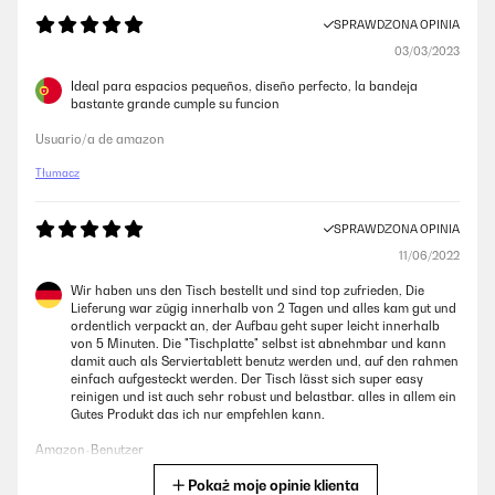
SPRAWDZONA OPINIA
03/03/2023
Ideal para espacios pequeños, diseño perfecto, la bandeja
bastante grande cumple su funcion
Usuario/a de amazon
Tłumacz
SPRAWDZONA OPINIA
11/06/2022
Wir haben uns den Tisch bestellt und sind top zufrieden, Die
Lieferung war zügig innerhalb von 2 Tagen und alles kam gut und
ordentlich verpackt an, der Aufbau geht super leicht innerhalb
von 5 Minuten. Die "Tischplatte" selbst ist abnehmbar und kann
damit auch als Serviertablett benutz werden und, auf den rahmen
einfach aufgesteckt werden. Der Tisch lässt sich super easy
reinigen und ist auch sehr robust und belastbar. alles in allem ein
Gutes Produkt das ich nur empfehlen kann.
Amazon-Benutzer
Pokaż moje opinie klienta
Tłumacz