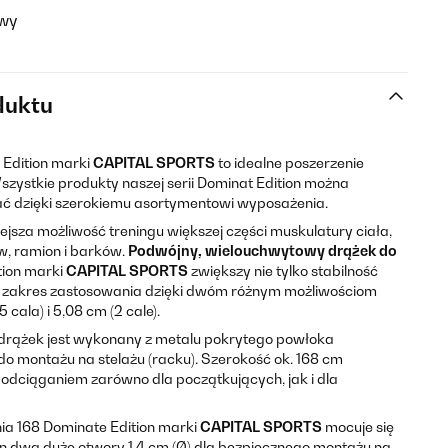
wy
duktu
Edition marki
CAPITAL SPORTS
to idealne poszerzenie
szystkie produkty naszej serii Dominat Edition można
ć dzięki szerokiemu asortymentowi wyposażenia.
ejsza możliwość treningu większej części muskulatury ciała,
w, ramion i barków.
Podwójny, wielouchwytowy drążek do
tion marki
CAPITAL SPORTS
zwiększy nie tylko stabilność
lny zakres zastosowania dzięki dwóm różnym możliwościom
 cala) i 5,08 cm (2 cale).
drążek jest wykonany z metalu pokrytego powłoka
do montażu na stelażu (racku). Szerokość ok. 168 cm
odciąganiem zarówno dla początkujących, jak i dla
a 168 Dominate Edition marki
CAPITAL SPORTS
mocuje się
on dwa duże otwory 1,4 cm (Ø) dla bezpiecznego montażu na