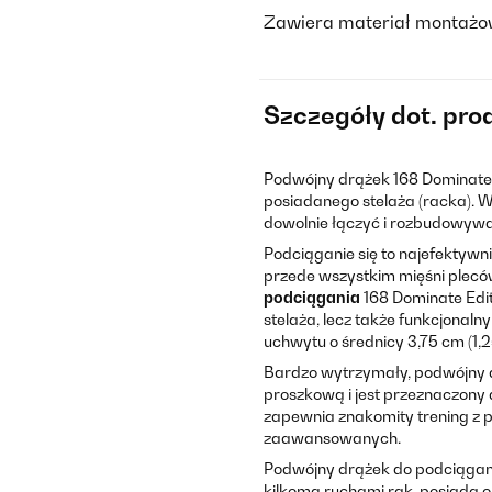
Zawiera materiał montażo
Szczegóły dot. pro
Podwójny drążek 168 Dominate 
posiadanego stelaża (racka). W
dowolnie łączyć i rozbudowywa
Podciąganie się to najefektywni
przede wszystkim mięśni plecó
podciągania
168 Dominate Edi
stelaża, lecz także funkcjona
uchwytu o średnicy 3,75 cm (1,25
Bardzo wytrzymały, podwójny 
proszkową i jest przeznaczony 
zapewnia znakomity trening z p
zaawansowanych.
Podwójny drążek do podciągani
kilkoma ruchami rąk, posiada 