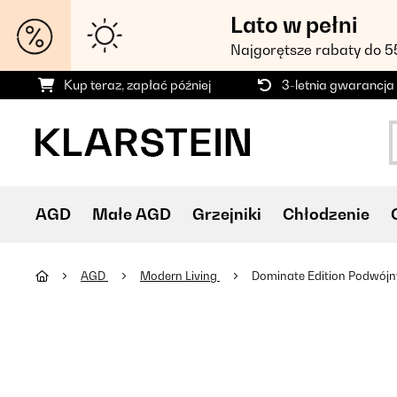
Lato w pełni
Najgorętsze rabaty do 
Kup teraz, zapłać później
3-letnia gwarancja
AGD
Małe AGD
Grzejniki
Chłodzenie
AGD
Modern Living
Dominate Edition Podwójn