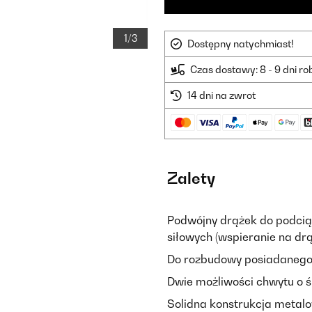
1/3
Dostępny natychmiast!
Czas dostawy: 8 - 9 dni r
14 dni na zwrot
Zalety
Podwójny drążek do podcią
siłowych (wspieranie na dr
Do rozbudowy posiadanego s
Dwie możliwości chwytu o śr
Solidna konstrukcja metal