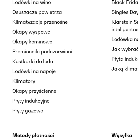
Lodówki na wino
Black Frid
Osuszacze powietrza
Singles Da
Klimatyzacje przenośne
Klarstein 
inteligent
Okapy wyspowe
Lodówka na
Okapy kominowe
Jak wybrać
Promienniki podczerwieni
Płyta induk
Kostkarki do lodu
Jaką klima
Lodówki na napoje
Klimatory
Okapy przyścienne
Płyty indukcyjne
Płyty gazowe
Metody płatności
Wysyłka