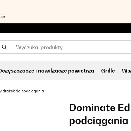
55%
Oczyszczacze i nawilżacze powietrza
Grille
Wsz
y drążek do podciągania
Dominate Edi
podciągania