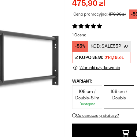
475,90 zł
-5
Cena promocyjna:
1179,90 zł
1 Ocena
-55%
KOD:
SALE55P
Z KUPONEM:
214,16 ZŁ
Warunki użytkowania
WARIANT:
108 cm /
168 cm /
Double-Slim
Double
Dostępne
Co oznaczają statusy?