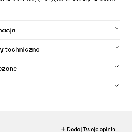
macje
y techniczne
rczone
Dodaj Twoje opinie