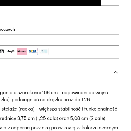
oboczych
gania o szerokości 168 cm - odpowiedni do wejść
ążku), podciągnięć na drążku oraz do T2B
telaża (racka) – większa stabilność i funkcjonalność
ednicy 3,75 cm (1,25 cala) oraz 5,08 cm (2 cale)
owa z odporną powłoką proszkową w kolorze czarnym