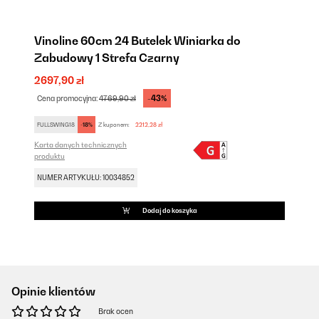
Vinoline 60cm 24 Butelek Winiarka do
Zabudowy 1 Strefa Czarny
2697,90 zł
-43%
Cena promocyjna:
4769,90 zł
FULLSWING18
-18%
Z kuponem:
2212,28 zł
Karta danych technicznych
produktu
NUMER ARTYKUŁU: 10034852
Dodaj do koszyka
Opinie klientów
Brak ocen