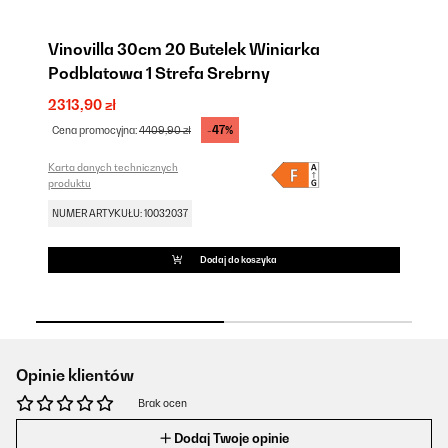
Vinovilla 30cm 20 Butelek Winiarka
Vi
Podblatowa 1 Strefa Srebrny
P
2313,90 zł
22
-47%
Cena promocyjna:
4409,90 zł
Ce
Karta danych technicznych
Kar
produktu
pr
NUMER ARTYKUŁU: 10032037
NU
Dodaj do koszyka
Opinie klientów
Brak ocen
Dodaj Twoje opinie