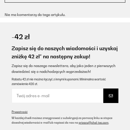
Nie ma komentarzy do tego artykułu.
-42 zł
Zapisz się do naszych wiadomości i uzyskaj
zniżkę 42 zł* na następny zakup!
Zapisz się do naszego newslettera, aby jako jeden z pierwszych
dowiedzieć się o nadchodzących wyprzedażach!
Rabatu 42 zł nie można łączyć z innymi kuponami. Minimalna wartość
zamówienia 420 zł.
Prywatność
W każdej chwili możesz zrezygnować z subskrypcji za pomocą linku w stopce
dowolnej wiadomości e-mail lub napisać do nas na
privacy@chal-tec.com
.