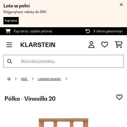
Lato w pełni
Najgorętsze rabaty do 55%
Kup teraz
Kup teraz, zapłać później
3-letnia gwarancja
AGD
Lodówki na wino
Półka - Vinovilla 20