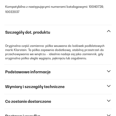
Kompatybilna z następującymi numerami katalogowymi: 10040729,
10032037
Szczegóły dot. produktu
Oryginalna część zamienna: półka wsuwana do lodówek podblatowych
marki Klarstein. Ta półka zapewnia dodatkową, stabilną przestrzeń do
przechowywania we wnętrzu – idealnie nadaje się jako zamiennik, gdy
oryginalna półka uległa wygięciu, pęknięciu lub zagubieniu.
Podstawowe informacje
Wymiary i szczegóły techniczne
Co zostanie dostarczone