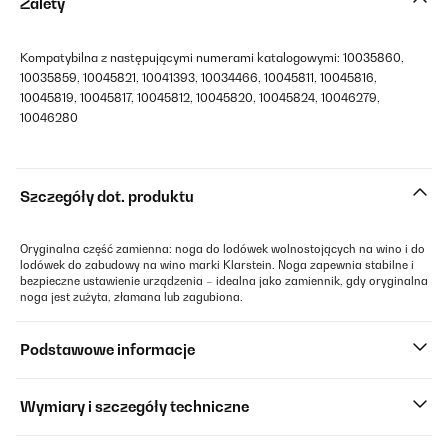
Zalety
Kompatybilna z następującymi numerami katalogowymi: 10035860,
10035859, 10045821, 10041393, 10034466, 10045811, 10045816,
10045819, 10045817, 10045812, 10045820, 10045824, 10046279,
10046280
Szczegóły dot. produktu
Oryginalna część zamienna: noga do lodówek wolnostojących na wino i do
lodówek do zabudowy na wino marki Klarstein. Noga zapewnia stabilne i
bezpieczne ustawienie urządzenia – idealna jako zamiennik, gdy oryginalna
noga jest zużyta, złamana lub zagubiona.
Podstawowe informacje
Wymiary i szczegóły techniczne