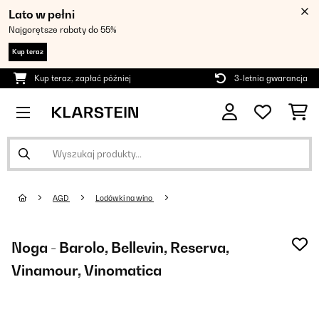
Lato w pełni
Najgorętsze rabaty do 55%
Kup teraz
Kup teraz, zapłać później
3-letnia gwarancja
AGD
Lodówki na wino
Noga - Barolo, Bellevin, Reserva,
Vinamour, Vinomatica