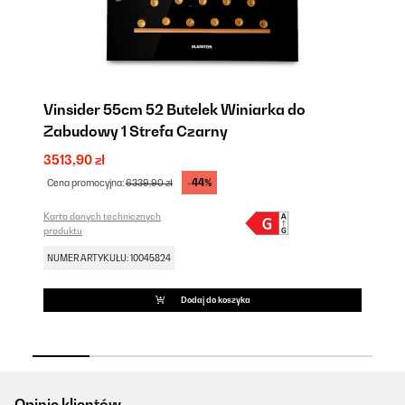
Vinsider 55cm 52 Butelek Winiarka do
Vi
Zabudowy 1 Strefa Czarny
Z
3513,90 zł
34
-44%
Cena promocyjna:
6339,90 zł
Ce
Karta danych technicznych
Kar
produktu
pr
NUMER ARTYKUŁU: 10045824
NU
Dodaj do koszyka
Opinie klientów