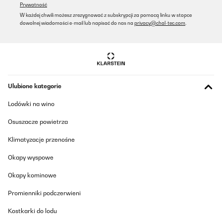
Prywatność
W każdej chwili możesz zrezygnować z subskrypcji za pomocą linku w stopce
dowolnej wiadomości e-mail lub napisać do nas na
privacy@chal-tec.com
.
Ulubione kategorie
Lodówki na wino
Osuszacze powietrza
Klimatyzacje przenośne
Okapy wyspowe
Okapy kominowe
Promienniki podczerwieni
Kostkarki do lodu