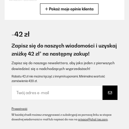
Pokaż moje opinie klienta
Tłumacz
SPRAWDZONA OPINIA
03/10/2025
-42 zł
Mini frigo davvero carino, proprio come lo volevo!, total black!
Sta benissimo nel mio Studio!
Zapisz się do naszych wiadomości i uzyskaj
zniżkę 42 zł* na następny zakup!
Utente Amazon
Tłumacz
Zapisz się do naszego newslettera, aby jako jeden z pierwszych
dowiedzieć się o nadchodzących wyprzedażach!
Rabatu 42 zł nie można łączyć z innymi kuponami. Minimalna wartość
SPRAWDZONA OPINIA
zamówienia 420 zł.
13/08/2025
Alles super gelaufen
Amazon-Benutzer
Prywatność
Tłumacz
W każdej chwili możesz zrezygnować z subskrypcji za pomocą linku w stopce
dowolnej wiadomości e-mail lub napisać do nas na
privacy@chal-tec.com
.
SPRAWDZONA OPINIA