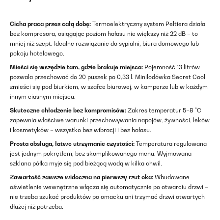
Cicha praca przez całą dobę:
Termoelektryczny system Peltiera działa
bez kompresora, osiągając poziom hałasu nie większy niż 22 dB – to
mniej niż szept. Idealne rozwiązanie do sypialni, biura domowego lub
pokoju hotelowego.
Mieści się wszędzie tam, gdzie brakuje miejsca:
Pojemność 13 litrów
pozwala przechować do 20 puszek po 0,33 l. Minilodówka Secret Cool
zmieści się pod biurkiem, w szafce biurowej, w kamperze lub w każdym
innym ciasnym miejscu.
Skuteczne chłodzenie bez kompromisów:
Zakres temperatur 5–8 °C
zapewnia właściwe warunki przechowywania napojów, żywności, leków
i kosmetyków – wszystko bez wibracji i bez hałasu.
Prosta obsługa, łatwe utrzymanie czystości:
Temperatura regulowana
jest jednym pokrętłem, bez skomplikowanego menu. Wyjmowana
szklana półka myje się pod bieżącą wodą w kilka chwil.
Zawartość zawsze widoczna na pierwszy rzut oka:
Wbudowane
oświetlenie wewnętrzne włącza się automatycznie po otwarciu drzwi –
nie trzeba szukać produktów po omacku ani trzymać drzwi otwartych
dłużej niż potrzeba.