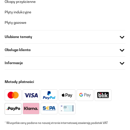
Okapy przyścienne
Amazon-Benutzer
Płyty indukcyjne
Tłumacz
Płyty gazowe
SPRAWDZONA OPINIA
Ulubione tematy
22/12/2024
Nickel pour ce prix!
Obsługa klienta
Utilisateur d'Amazon
Informacje
Tłumacz
Metody płatności
SPRAWDZONA OPINIA
12/05/2024
Esta mini nevera es una maravilla ocupa poco espacio, aunque
hay que tener en cuenta que cabe poco, yo me las he ingeniado
para meter una jarra de agua de litro, tres tetrabriks de zumos y
leche, una tarrina de mantequilla, dos tarrinas de mermelada y
un par de loncheados y ya no me da para mas, pero estoy
encantado, enfria perfectamente y hace 0 ruido "literalmente".
* Wszystkie ceny podane na naszej stronie internetowej zawierają podatek VAT
Recomendable 100%.