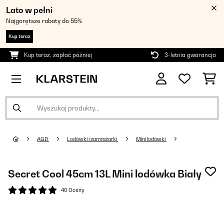
Lato w pełni
Najgorętsze rabaty do 55%
Kup teraz
Kup teraz, zapłać później
3-letnia gwarancja
AGD
Lodówki i zamrażarki
Mini lodówki
Secret Cool 45cm 13L Mini lodówka Biały
40 Oceny