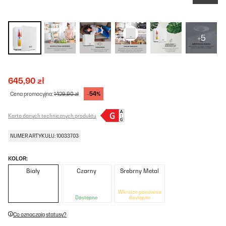
+5
645,90 zł
-54%
Cena promocyjna:
1429,90 zł
Karta danych technicznych produktu
NUMER ARTYKUŁU: 10033703
KOLOR:
Biały
Czarny
Srebrny Metal
Wkrótce ponownie
Dostępne
dostępne
Co oznaczają statusy?