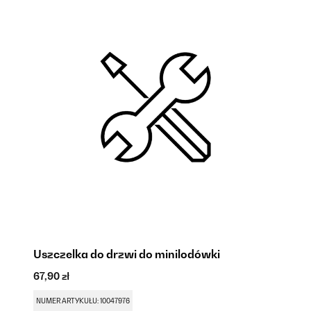
Uszczelka do drzwi do minilodówki
Z
C
67,90 zł
41
NUMER ARTYKUŁU: 10047976