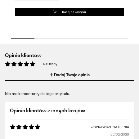
NU
Dodaj do koszyka
Opinie klientów
40 Oceny
Dodaj Twoje opinie
Nie ma komentarzy do tego artykułu.
Opinie klientów z innych krajów
SPRAWDZONA OPINIA
02/02/2026