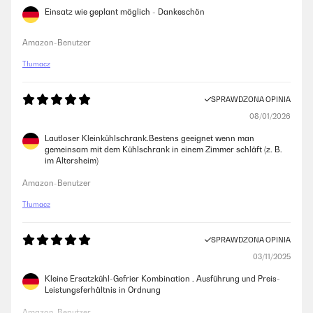
Einsatz wie geplant möglich - Dankeschön
Amazon-Benutzer
Tłumacz
SPRAWDZONA OPINIA
08/01/2026
Lautloser Kleinkühlschrank.Bestens geeignet wenn man
gemeinsam mit dem Kühlschrank in einem Zimmer schläft (z. B.
im Altersheim)
Amazon-Benutzer
Tłumacz
SPRAWDZONA OPINIA
03/11/2025
Kleine Ersatzkühl-Gefrier Kombination . Ausführung und Preis-
Leistungsferhältnis in Ordnung
Amazon-Benutzer