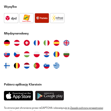
Usuario/a de amazon
Wysyłka
Tłumacz
SPRAWDZONA OPINIA
08/05/2024
Międzynarodowy
Superstille koelkast
John
Tłumacz
SPRAWDZONA OPINIA
19/09/2023
Der Kühlschrank ist soweit in Ordnung, macht so gut wie keine
Pobierz aplikację Klarstein
Geräusche und ist gut beleuchtet. Bei kleinster Einstellung des
Thermostaten, kühlt er beständig bis 13° Grad runter. Aber, wenn
die Tür geöffnet wird, schiebt der Kühlschrank hin und her und
kippt nach vorne. Ist ja kein Mangel, ich kann das Gerät
weiterempfehlen. LG. Willy Go
Ta strona jest chroniona przez reCAPTCHA i obowiązują ją
Zasady ochrony prywatności