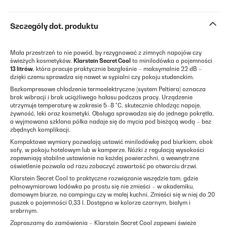
Szczegóły dot. produktu
Mała przestrzeń to nie powód, by rezygnować z zimnych napojów czy
świeżych kosmetyków.
Klarstein Secret Cool
to minilodówka o pojemności
13 litrów
, która pracuje praktycznie bezgłośnie – maksymalnie 22 dB –
dzięki czemu sprawdza się nawet w sypialni czy pokoju studenckim.
Bezkompresowe chłodzenie termoelektryczne (system Peltiera) oznacza
brak wibracji i brak uciążliwego hałasu podczas pracy. Urządzenie
utrzymuje temperaturę w zakresie 5–8 °C, skutecznie chłodząc napoje,
żywność, leki oraz kosmetyki. Obsługa sprowadza się do jednego pokrętła,
a wyjmowana szklana półka nadaje się do mycia pod bieżącą wodą – bez
zbędnych komplikacji.
Kompaktowe wymiary pozwalają ustawić minilodówkę pod biurkiem, obok
sofy, w pokoju hotelowym lub w kamperze. Nóżki z regulacją wysokości
zapewniają stabilne ustawienie na każdej powierzchni, a wewnętrzne
oświetlenie pozwala od razu zobaczyć zawartość po otwarciu drzwi.
Klarstein Secret Cool to praktyczne rozwiązanie wszędzie tam, gdzie
pełnowymiarowa lodówka po prostu się nie zmieści – w akademiku,
domowym biurze, na campingu czy w małej kuchni. Zmieści się w niej do 20
puszek o pojemności 0,33 l. Dostępna w kolorze czarnym, białym i
srebrnym.
Zapraszamy do zamówienia – Klarstein Secret Cool zapewni świeże