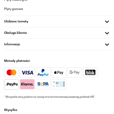
Tłumacz
Płyty gazowe
SPRAWDZONA OPINIA
14/03/2021
Ulubione tematy
Sehr schöner Kühlschrank, war ein Geburtstags Geschenk, er hat
Obsługa klienta
sich riesig gefreut. Einziges manko, die Schutzfolie sollte man
nicht entfernen, da sie sich wahnsinnig schwer abziehen lässt.
Informacje
Amazon-Benutzer
Tłumacz
Metody płatności
* Wszystkie ceny podane na naszej stronie internetowej zawierają podatek VAT
Wysyłka