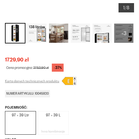
1/8
+3
1729,90 zł
-37%
Cena promocyjna:
2753,90 zł
Karta danych technicznych produktu
NUMER ARTYKUŁU: 10045920
POJEMNOŚĆ:
97 + 39 Ltr
97 + 39 L
Inna kombinacja