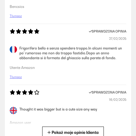
Bencsics
Tłumacz
SPRAWDZONA OPINIA
27/02/2025
Frigorifero bello e senza spendere troppo.In alcuni momenti un
po' rumoroso ma non da troppo fastidio.Dopo un anno
abbondante si è formato del ghiaccio sulla parete di fondo.
Utente Amazon
Tłumacz
SPRAWDZONA OPINIA
16/02/2025
Thought it was bigger but is a cute size any way
Amazon user
Pokaż moje opinie klienta
Tłumacz