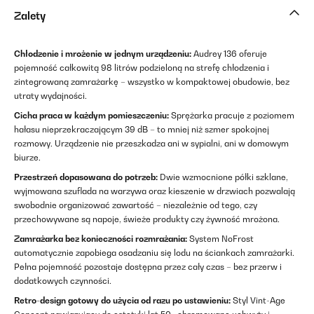
Zalety
Chłodzenie i mrożenie w jednym urządzeniu:
Audrey 136 oferuje
pojemność całkowitą 98 litrów podzieloną na strefę chłodzenia i
zintegrowaną zamrażarkę – wszystko w kompaktowej obudowie, bez
utraty wydajności.
Cicha praca w każdym pomieszczeniu:
Sprężarka pracuje z poziomem
hałasu nieprzekraczającym 39 dB – to mniej niż szmer spokojnej
rozmowy. Urządzenie nie przeszkadza ani w sypialni, ani w domowym
biurze.
Przestrzeń dopasowana do potrzeb:
Dwie wzmocnione półki szklane,
wyjmowana szuflada na warzywa oraz kieszenie w drzwiach pozwalają
swobodnie organizować zawartość – niezależnie od tego, czy
przechowywane są napoje, świeże produkty czy żywność mrożona.
Zamrażarka bez konieczności rozmrażania:
System NoFrost
automatycznie zapobiega osadzaniu się lodu na ściankach zamrażarki.
Pełna pojemność pozostaje dostępna przez cały czas – bez przerw i
dodatkowych czynności.
Retro-design gotowy do użycia od razu po ustawieniu:
Styl Vint-Age