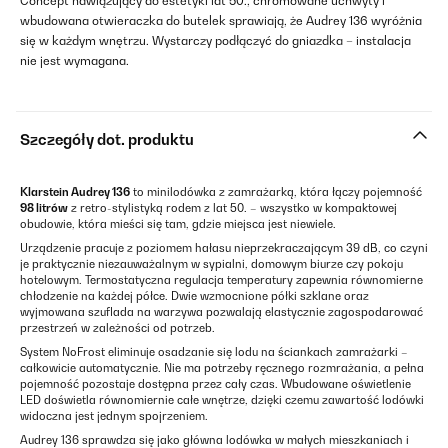
Concept nawiązujący do estetyki lat 50., chromowane uchwyty i
wbudowana otwieraczka do butelek sprawiają, że Audrey 136 wyróżnia
się w każdym wnętrzu. Wystarczy podłączyć do gniazdka – instalacja
nie jest wymagana.
Szczegóły dot. produktu
Klarstein Audrey 136
to minilodówka z zamrażarką, która łączy pojemność
98 litrów
z retro-stylistyką rodem z lat 50. – wszystko w kompaktowej
obudowie, która mieści się tam, gdzie miejsca jest niewiele.
Urządzenie pracuje z poziomem hałasu nieprzekraczającym 39 dB, co czyni
je praktycznie niezauważalnym w sypialni, domowym biurze czy pokoju
hotelowym. Termostatyczna regulacja temperatury zapewnia równomierne
chłodzenie na każdej półce. Dwie wzmocnione półki szklane oraz
wyjmowana szuflada na warzywa pozwalają elastycznie zagospodarować
przestrzeń w zależności od potrzeb.
System NoFrost eliminuje osadzanie się lodu na ściankach zamrażarki –
całkowicie automatycznie. Nie ma potrzeby ręcznego rozmrażania, a pełna
pojemność pozostaje dostępna przez cały czas. Wbudowane oświetlenie
LED doświetla równomiernie całe wnętrze, dzięki czemu zawartość lodówki
widoczna jest jednym spojrzeniem.
Audrey 136 sprawdza się jako główna lodówka w małych mieszkaniach i