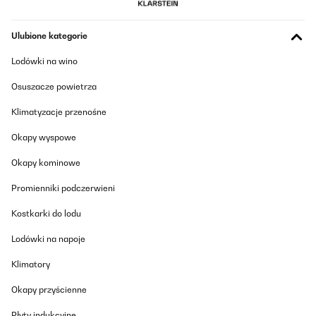
SPRAWDZONA OPINIA
29/11/2024
Ulubione kategorie
Richiesta 8006654526,
Lodówki na wino
Vi ho contattato 15 giorno fa per un ritiro di un vostro frigor
acquistato MENO DI UN ANNO FA.
Osuszacze powietrza
Il frigor é ancora qui pronto per il ritiro ma il servizio cliente non
riponde, oltretutto sono senza frigorifero da 2 settimane.
Klimatyzacje przenośne
Per ora la mia esperienza é tutto tranne che buona, spero si
arrivi presto ad una soluzione!
Okapy wyspowe
Riparbelli
Okapy kominowe
Tłumacz
Promienniki podczerwieni
SPRAWDZONA OPINIA
Kostkarki do lodu
31/01/2022
Lodówki na napoje
I’ve been using the fridge for about two months. It arrived with no
damage and works well. It does make some noise now and then
Klimatory
but nothing to complain about. Not sure if it’s a bit overpriced for
what it is.
Okapy przyścienne
Amazon-Benutzer
Płyty indukcyjne