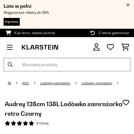
Lato w pełni
Najgorętsze rabaty do 55%
Kup teraz
Kup teraz, zapłać później
3-letnia gwarancja
AGD
Lodówki i zamrażarki
Lodówko-zamrażarki
Audrey 128cm 138L Lodówko zamrażarka
retro Czarny
9 Oceny