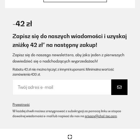
SPRAWDZONA OPINIA
09/02/2025
-42 zł
A termék amit küldtek köze nincs a képen láthatóhoz. Állítólag
verzió frissítés volt, de ez sajnos nem került frissítésre az
Zapisz się do naszych wiadomości i uzyskaj
oldalon: sörnyitó és ajtó élvédők nincsenek és a retró
zniżkę 42 zł* na następny zakup!
kilincseknek sincs sajnos nyoma. Ez így sajnos eléggé nagy
megtévesztés a vásárlók felé.
Zapisz się do naszego newslettera, aby jako jeden z pierwszych
Kémenes
dowiedzieć się o nadchodzących wyprzedażach!
Tłumacz
Rabatu 42 zł nie można łączyć z innymi kuponami. Minimalna wartość
zamówienia 420 zł.
SPRAWDZONA OPINIA
09/02/2025
Danke, auch für den wunderbaren Aufstellservice. Meine Mama
Prywatność
ist so glücklich, es ist ein wunderschöner praktischer
W każdej chwili możesz zrezygnować z subskrypcji za pomocą linku w stopce
Kühlschrank mit Gefrierfach.
dowolnej wiadomości e-mail lub napisać do nas na
privacy@chal-tec.com
.
Amazon-Benutzer
Tłumacz