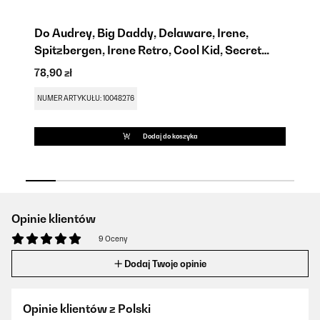
ek
Do Audrey, Big Daddy, Delaware, Irene,
P
Spitzbergen, Irene Retro, Cool Kid, Secret
78
Cool
78,90 zł
NU
NUMER ARTYKUŁU: 10048276
Dodaj do koszyka
Opinie klientów
9 Oceny
Dodaj Twoje opinie
Opinie klientów z Polski