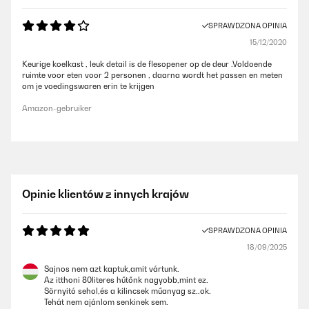
SPRAWDZONA OPINIA
15/12/2020
Keurige koelkast , leuk detail is de flesopener op de deur .Voldoende
ruimte voor eten voor 2 personen , daarna wordt het passen en meten
om je voedingswaren erin te krijgen
Amazon-gebruiker
Opinie klientów z innych krajów
SPRAWDZONA OPINIA
18/09/2025
Sajnos nem azt kaptuk,amit vártunk.
Az itthoni 80literes hűtőnk nagyobb,mint ez.
Sörnyitó sehol,és a kilincsek műanyag sz..ok.
Tehát nem ajánlom senkinek sem.