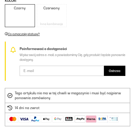
KOLOR:
Czarny
Czerwony
Inna kombinacja
Co oznaczają statusy?
Poinformować o dostępności
Wpisz swój adres e-mail, a powiadomimy Cię, gdy produkt będzie ponownie
dostępny.
Ostrzec
Tego artykułu nie ma w tej chwili w magazynie i musi być najpierw
ponownie zamówiony.
14 dni na zwrot