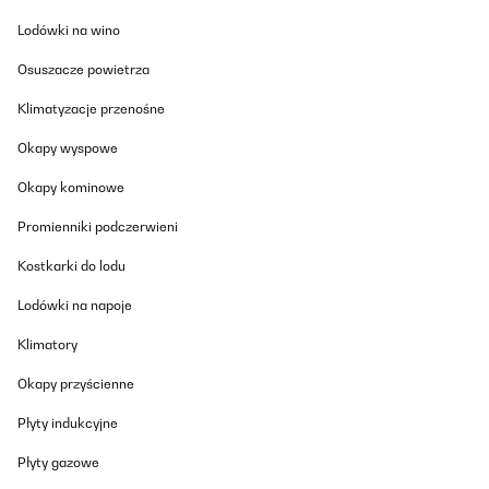
mon placard et ne fait pas de bruit alors que je suis dans un
Lodówki na wino
studio, donc à 2m de lui.
Utilisateur d'Amazon
Osuszacze powietrza
Tłumacz
Klimatyzacje przenośne
Okapy wyspowe
SPRAWDZONA OPINIA
22/11/2024
Okapy kominowe
Habe den Kühlschrank für meinen Camper gekauft. Er macht
Promienniki podczerwieni
aufjedenfall was er tun soll und ist super praktisch. Der
Verschluss ist während des Fahrens aufjedenfall ein
Kostkarki do lodu
Pluspunkt.Gerne wieder :)
Amazon-Benutzer
Lodówki na napoje
Tłumacz
Klimatory
Okapy przyścienne
SPRAWDZONA OPINIA
12/11/2024
Płyty indukcyjne
Il est difficile de trouver ce genre de petit frigo qui se situe entre la
Płyty gazowe
taille hôtel mini bar et le frigo au format plus standard type petit
frigo de base d'un studio.Celui là se situe bien entre les deux,