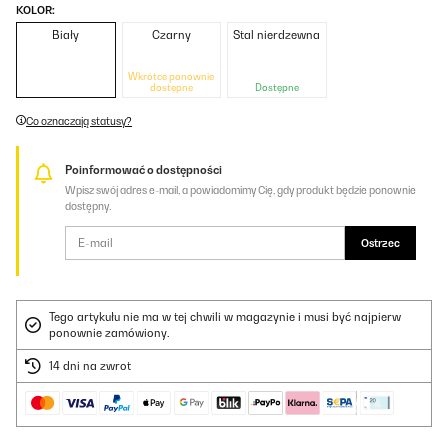
KOLOR:
Biały
Czarny
Stal nierdzewna
Wkrótce ponownie
dostępne
Dostępne
Co oznaczają statusy?
Poinformować o dostępności
Wpisz swój adres e-mail, a powiadomimy Cię, gdy produkt będzie ponownie
dostępny.
Ostrzec
Tego artykułu nie ma w tej chwili w magazynie i musi być najpierw
ponownie zamówiony.
14 dni na zwrot