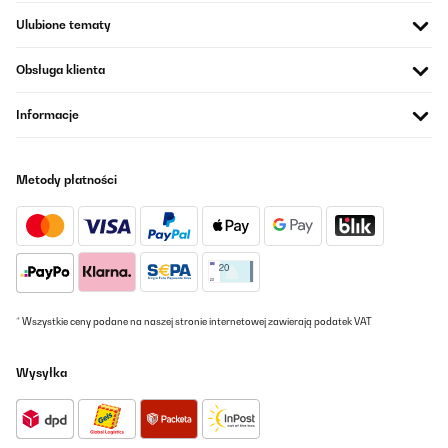
niveau taille, ce qui est beaucoup plus pratique quand on a un
Ulubione tematy
encombrement réduit de type niche mais pouvant accueillir un
frigo un peu plus grand que les tous petits frigos cubes.Ce type de
frigo accepte les bouteilles de 1L-1,5L et peut même accueillir des
Obsługa klienta
plats et assiettes.Il est idéal pour une loge artiste dans un théâtre
comme c'est notre cas.
Informacje
Utilisateur d'Amazon
Tłumacz
Metody płatności
SPRAWDZONA OPINIA
15/09/2024
Nach langem suchen endlich den richtigen Kühlschrank
gefunden. Ich nutze ihn als Zweit-Kühlschrank zum kühlen von
Getränken. Er steht im Wohnbereich und ist mit seinen 32 Dezibel
wunderbar leise uns stört absolut nicht. Die Größe ist völlig
* Wszystkie ceny podane na naszej stronie internetowej zawierają podatek VAT
ausreichend. Ich kann ihn sehr empfehlen.
Amazon-Benutzer
Wysyłka
Tłumacz
SPRAWDZONA OPINIA