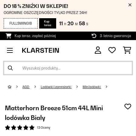
DO 18 % ZNIŻKI W SKLEPIE!
OGROMNE OSZCZĘDNOŚCI TYLKO PRZEZ 24H!
Kup
11
20
58
FULLSWING18
H
M
S
teraz
Kup teraz, zapłać później
3-letnia gwarancja
AGD
Lodówki i zamrażarki
Mini lodówki
Matterhorn Breeze 51cm 44L Mini
lodówka Biały
13 Oceny