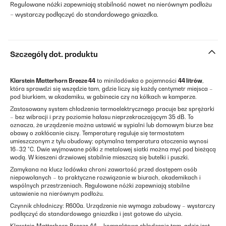
Regulowane nóżki zapewniają stabilność nawet na nierównym podłożu
– wystarczy podłączyć do standardowego gniazdka.
Szczegóły dot. produktu
Klarstein Matterhorn Breeze 44
to minilodówka o pojemności
44 litrów
,
która sprawdzi się wszędzie tam, gdzie liczy się każdy centymetr miejsca –
pod biurkiem, w akademiku, w gabinecie czy na kółkach w kamperze.
Zastosowany system chłodzenia termoelektrycznego pracuje bez sprężarki
– bez wibracji i przy poziomie hałasu nieprzekraczającym 35 dB. To
oznacza, że urządzenie można ustawić w sypialni lub domowym biurze bez
obawy o zakłócanie ciszy. Temperaturę reguluje się termostatem
umieszczonym z tyłu obudowy; optymalna temperatura otoczenia wynosi
16–32 °C. Dwie wyjmowane półki z metalowej siatki można myć pod bieżącą
wodą. W kieszeni drzwiowej stabilnie mieszczą się butelki i puszki.
Zamykana na klucz lodówka chroni zawartość przed dostępem osób
niepowołanych – to praktyczne rozwiązanie w biurach, akademikach i
wspólnych przestrzeniach. Regulowane nóżki zapewniają stabilne
ustawienie na nierównym podłożu.
Czynnik chłodniczy: R600a. Urządzenie nie wymaga zabudowy – wystarczy
podłączyć do standardowego gniazdka i jest gotowe do użycia.