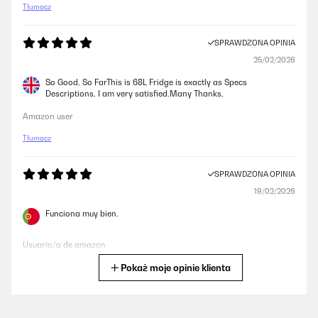
Tłumacz
SPRAWDZONA OPINIA
25/02/2026
So Good, So FarThis is 68L Fridge is exactly as Specs
Descriptions. I am very satisfied.Many Thanks,
Amazon user
Tłumacz
SPRAWDZONA OPINIA
19/02/2026
Funciona muy bien.
Usuario/a de amazon
Pokaż moje opinie klienta
Tłumacz
SPRAWDZONA OPINIA