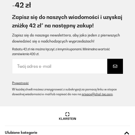
05/08/2025
-42 zł
Muito bom
Zapisz się do naszych wiadomości i uzyskaj
Usuário da Amazon
zniżkę 42 zł* na następny zakup!
Tłumacz
Zapisz się do naszego newslettera, aby jako jeden z pierwszych
dowiedzieć się o nadchodzących wyprzedażach!
SPRAWDZONA OPINIA
Rabatu 42 zł nie można łączyć z innymi kuponami. Minimalna wartość
zamówienia 420 zł.
26/07/2025
Il frigo è stupendo per le mie esigenze perfetto lo consiglio
Utente Amazon
Prywatność
Tłumacz
W każdej chwili możesz zrezygnować z subskrypcji za pomocą linku w stopce
dowolnej wiadomości e-mail lub napisać do nas na
privacy@chal-tec.com
.
SPRAWDZONA OPINIA
20/05/2025
Ce Frigo aurait pu être parfait, parce qu’il est vraiment comme je
le souhaitais ! Malheureusement, il est arrivé abîmé (voir les
photos). Malgré l’emballage qui était très bien. C’est dommage,
Ulubione kategorie
heureusement cela se trouve à l’arrière. Il va parfaitement dans