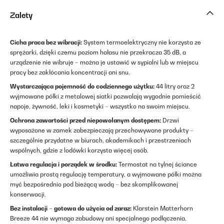
Zalety
Cicha praca bez wibracji:
System termoelektryczny nie korzysta ze
sprężarki, dzięki czemu poziom hałasu nie przekracza 35 dB, a
urządzenie nie wibruje – można je ustawić w sypialni lub w miejscu
pracy bez zakłócania koncentracji ani snu.
Wystarczająca pojemność do codziennego użytku:
44 litry oraz 2
wyjmowane półki z metalowej siatki pozwalają wygodnie pomieścić
napoje, żywność, leki i kosmetyki – wszystko na swoim miejscu.
Ochrona zawartości przed niepowołanym dostępem:
Drzwi
wyposażone w zamek zabezpieczają przechowywane produkty –
szczególnie przydatne w biurach, akademikach i przestrzeniach
wspólnych, gdzie z lodówki korzysta więcej osób.
Łatwa regulacja i porządek w środku:
Termostat na tylnej ściance
umożliwia prostą regulację temperatury, a wyjmowane półki można
myć bezpośrednio pod bieżącą wodą – bez skomplikowanej
konserwacji.
Bez instalacji – gotowa do użycia od zaraz:
Klarstein Matterhorn
Breeze 44 nie wymaga zabudowy ani specjalnego podłączenia.