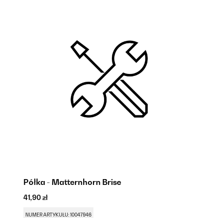
Półka - Matternhorn Brise
N
41,90 zł
41
NUMER ARTYKUŁU: 10047946
NU