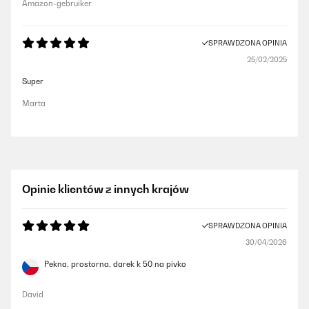
Amazon-gebruiker
SPRAWDZONA OPINIA
25/02/2025
Super
Marta
Opinie klientów z innych krajów
SPRAWDZONA OPINIA
30/04/2026
Pekna, prostorna, darek k 50 na pivko
David