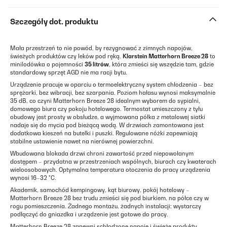
Szczegóły dot. produktu
Mała przestrzeń to nie powód, by rezygnować z zimnych napojów,
świeżych produktów czy leków pod ręką.
Klarstein Matterhorn Breeze 28
to
minilodówka o pojemności
35 litrów
, która zmieści się wszędzie tam, gdzie
standardowy sprzęt AGD nie ma racji bytu.
Urządzenie pracuje w oparciu o termoelektryczny system chłodzenia – bez
sprężarki, bez wibracji, bez szarpania. Poziom hałasu wynosi maksymalnie
35 dB, co czyni Matterhorn Breeze 28 idealnym wyborem do sypialni,
domowego biura czy pokoju hotelowego. Termostat umieszczony z tyłu
obudowy jest prosty w obsłudze, a wyjmowana półka z metalowej siatki
nadaje się do mycia pod bieżącą wodą. W drzwiach zamontowana jest
dodatkowa kieszeń na butelki i puszki. Regulowane nóżki zapewniają
stabilne ustawienie nawet na nierównej powierzchni.
Wbudowana blokada drzwi chroni zawartość przed niepowołanym
dostępem – przydatna w przestrzeniach wspólnych, biurach czy kwaterach
wieloosobowych. Optymalna temperatura otoczenia do pracy urządzenia
wynosi 16–32 °C.
Akademik, samochód kempingowy, kąt biurowy, pokój hotelowy –
Matterhorn Breeze 28 bez trudu zmieści się pod biurkiem, na półce czy w
rogu pomieszczenia. Żadnego montażu, żadnych instalacji: wystarczy
podłączyć do gniazdka i urządzenie jest gotowe do pracy.
Matterhorn Breeze 28 zapewni schłodzone napoje i świeże produkty