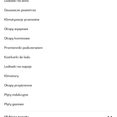
Lodówki na wino
studio, donc à 2m de lui.
Utilisateur d'Amazon
Osuszacze powietrza
Tłumacz
Klimatyzacje przenośne
Okapy wyspowe
SPRAWDZONA OPINIA
22/11/2024
Okapy kominowe
Habe den Kühlschrank für meinen Camper gekauft. Er macht
Promienniki podczerwieni
aufjedenfall was er tun soll und ist super praktisch. Der
Verschluss ist während des Fahrens aufjedenfall ein
Kostkarki do lodu
Pluspunkt.Gerne wieder :)
Amazon-Benutzer
Lodówki na napoje
Tłumacz
Klimatory
Okapy przyścienne
SPRAWDZONA OPINIA
12/11/2024
Płyty indukcyjne
Il est difficile de trouver ce genre de petit frigo qui se situe entre la
Płyty gazowe
taille hôtel mini bar et le frigo au format plus standard type petit
frigo de base d'un studio.Celui là se situe bien entre les deux,
niveau taille, ce qui est beaucoup plus pratique quand on a un
Ulubione tematy