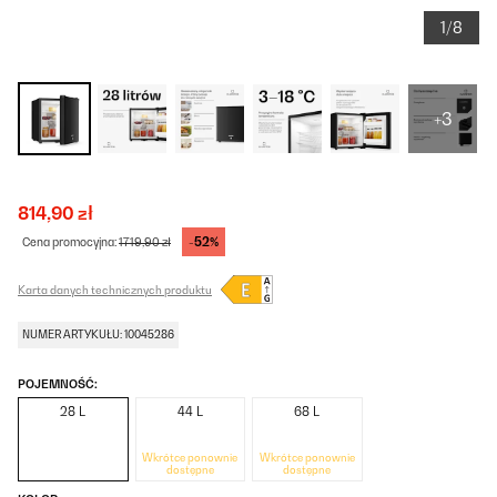
1/8
+3
814,90 zł
-52%
Cena promocyjna:
1719,90 zł
Karta danych technicznych produktu
NUMER ARTYKUŁU: 10045286
POJEMNOŚĆ:
28 L
44 L
68 L
Wkrótce ponownie
Wkrótce ponownie
dostępne
dostępne