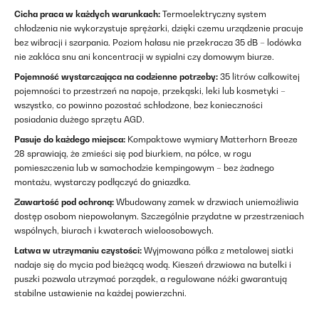
Cicha praca w każdych warunkach:
Termoelektryczny system
chłodzenia nie wykorzystuje sprężarki, dzięki czemu urządzenie pracuje
bez wibracji i szarpania. Poziom hałasu nie przekracza 35 dB – lodówka
nie zakłóca snu ani koncentracji w sypialni czy domowym biurze.
Pojemność wystarczająca na codzienne potrzeby:
35 litrów całkowitej
pojemności to przestrzeń na napoje, przekąski, leki lub kosmetyki –
wszystko, co powinno pozostać schłodzone, bez konieczności
posiadania dużego sprzętu AGD.
Pasuje do każdego miejsca:
Kompaktowe wymiary Matterhorn Breeze
28 sprawiają, że zmieści się pod biurkiem, na półce, w rogu
pomieszczenia lub w samochodzie kempingowym – bez żadnego
montażu, wystarczy podłączyć do gniazdka.
Zawartość pod ochroną:
Wbudowany zamek w drzwiach uniemożliwia
dostęp osobom niepowołanym. Szczególnie przydatne w przestrzeniach
wspólnych, biurach i kwaterach wieloosobowych.
Łatwa w utrzymaniu czystości:
Wyjmowana półka z metalowej siatki
nadaje się do mycia pod bieżącą wodą. Kieszeń drzwiowa na butelki i
puszki pozwala utrzymać porządek, a regulowane nóżki gwarantują
stabilne ustawienie na każdej powierzchni.