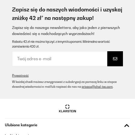
Muito bom
Zapisz się do naszych wiadomości i uzyskaj
Usuário da Amazon
zniżkę 42 zł* na następny zakup!
Tłumacz
Zapisz się do naszego newslettera, aby jako jeden z pierwszych
dowiedzieć się o nadchodzących wyprzedażach!
SPRAWDZONA OPINIA
Rabatu 42 zł nie można łączyć z innymi kuponami. Minimalna wartość
zamówienia 420 zł.
26/07/2025
Il frigo è stupendo per le mie esigenze perfetto lo consiglio
Utente Amazon
Prywatność
Tłumacz
W każdej chwili możesz zrezygnować z subskrypcji za pomocą linku w stopce
dowolnej wiadomości e-mail lub napisać do nas na
privacy@chal-tec.com
.
SPRAWDZONA OPINIA
20/05/2025
Ce Frigo aurait pu être parfait, parce qu’il est vraiment comme je
le souhaitais ! Malheureusement, il est arrivé abîmé (voir les
photos). Malgré l’emballage qui était très bien. C’est dommage,
Ulubione kategorie
heureusement cela se trouve à l’arrière. Il va parfaitement dans
mon placard et ne fait pas de bruit alors que je suis dans un