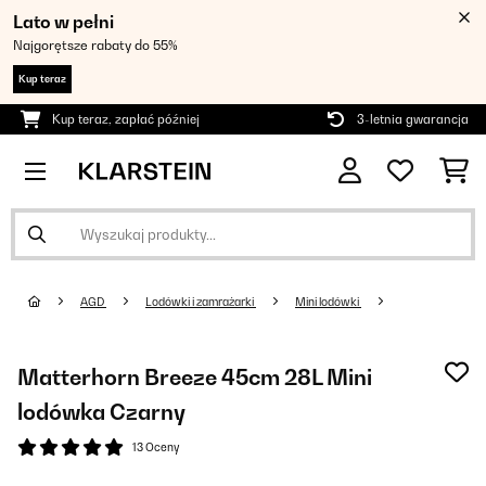
Lato w pełni
Najgorętsze rabaty do 55%
Kup teraz
Kup teraz, zapłać później
3-letnia gwarancja
AGD
Lodówki i zamrażarki
Mini lodówki
Matterhorn Breeze 45cm 28L Mini
lodówka Czarny
13 Oceny