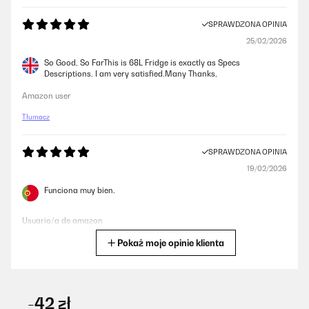
SPRAWDZONA OPINIA
25/02/2026
So Good, So FarThis is 68L Fridge is exactly as Specs
Descriptions. I am very satisfied.Many Thanks,
Amazon user
Tłumacz
SPRAWDZONA OPINIA
19/02/2026
Funciona muy bien.
Usuario/a de amazon
Pokaż moje opinie klienta
Tłumacz
SPRAWDZONA OPINIA
05/08/2025
-42 zł