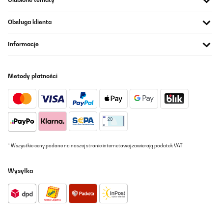
encombrement réduit de type niche mais pouvant accueillir un
frigo un peu plus grand que les tous petits frigos cubes.Ce type de
frigo accepte les bouteilles de 1L-1,5L et peut même accueillir des
Obsługa klienta
plats et assiettes.Il est idéal pour une loge artiste dans un théâtre
comme c'est notre cas.
Informacje
Utilisateur d'Amazon
Tłumacz
Metody płatności
SPRAWDZONA OPINIA
15/09/2024
Nach langem suchen endlich den richtigen Kühlschrank
gefunden. Ich nutze ihn als Zweit-Kühlschrank zum kühlen von
Getränken. Er steht im Wohnbereich und ist mit seinen 32 Dezibel
wunderbar leise uns stört absolut nicht. Die Größe ist völlig
* Wszystkie ceny podane na naszej stronie internetowej zawierają podatek VAT
ausreichend. Ich kann ihn sehr empfehlen.
Amazon-Benutzer
Wysyłka
Tłumacz
SPRAWDZONA OPINIA
28/02/2024