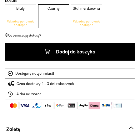
KOLOR:
Biały
Czarny
Stal nierdzewna
Wkrótce ponownie
Wkrótce ponownie
dostępne
dostępne
Co oznaczają statusy?
Dodaj do koszyka
Dostępny natychmiast!
Czas dostawy: 1 - 3 dni roboczych
14 dni na zwrot
Zalety