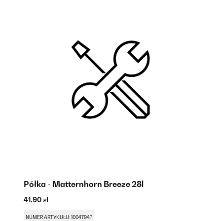
Półka - Matternhorn Breeze 28l
N
41,90 zł
41
NUMER ARTYKUŁU: 10047947
NU