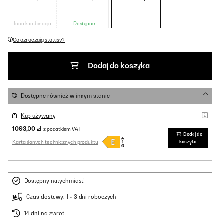
Inna kombinacja
Dostępne
Co oznaczają statusy?
Dodaj do koszyka
Dostępne również w innym stanie
Kup używany
1093,00 zł
z podatkiem VAT
Dodaj do
Karta danych technicznych produktu
koszyka
Dostępny natychmiast!
Czas dostawy: 1 - 3 dni roboczych
14 dni na zwrot