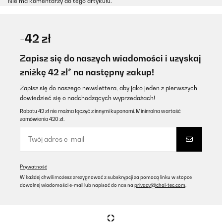
Nie ma komentarzy do tego artykułu.
-42 zł
Zapisz się do naszych wiadomości i uzyskaj
zniżkę 42 zł* na następny zakup!
Zapisz się do naszego newslettera, aby jako jeden z pierwszych
dowiedzieć się o nadchodzących wyprzedażach!
Rabatu 42 zł nie można łączyć z innymi kuponami. Minimalna wartość
zamówienia 420 zł.
Prywatność
W każdej chwili możesz zrezygnować z subskrypcji za pomocą linku w stopce
dowolnej wiadomości e-mail lub napisać do nas na
privacy@chal-tec.com
.