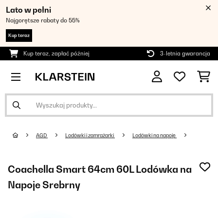
Lato w pełni
Najgorętsze rabaty do 55%
Kup teraz
Kup teraz, zapłać później
3-letnia gwarancja
AGD
Lodówki i zamrażarki
Lodówki na napoje
Coachella Smart 64cm 60L Lodówka na
Napoje Srebrny