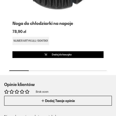
Noga do chłodziarki na napoje
Z
78,90 zł
41
NUMER ARTYKUŁU: 10047901
NU
Dodaj do koszyka
Opinie klientów
Brak ocen
Dodaj Twoje opinie