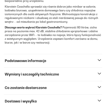
bezpośrednio przy urządzeniu.
Klarstein Coachella sprawdzi się równie dobrze jako minibar w salonie,
lodówka biurowa, uzupełnienie domowego baru czy chłodnica napojów
izotonicznych dla osób aktywnych fizycznie. Wolnostojąca konstrukcja z
regulowanymi nóżkami i obudową ze stali nierdzewnej pasuje do różnych
wnętrz – od mieszkania po lokal gastronomiczny.
Dlaczego warto wybrać Klarstein Coachella?
Pojemność 60 litrów, cicha
praca na poziomie max. 42 dB, stabilne chłodzenie sprężarkowe i zdalne
zarządzanie przez WiFi – to lodówka na napoje, która łączy funkcjonalność
z estetycznym wyglądem. Urządzenie zapewni komfort zarówno w domu,
biurze, jak i w barze czy restauracji.
Podstawowe informacje
Wymiary i szczegóły techniczne
Co zostanie dostarczone
Dostawa i wysyłka