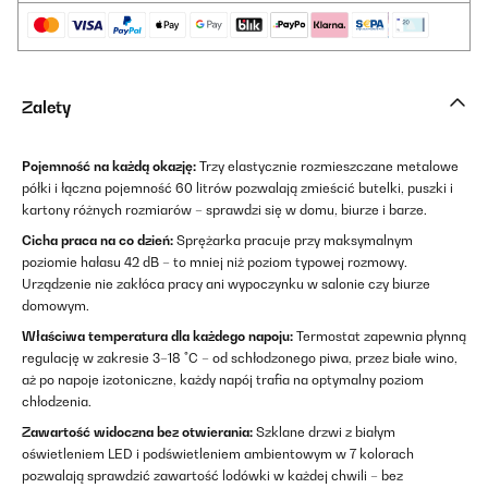
Zalety
Pojemność na każdą okazję:
Trzy elastycznie rozmieszczane metalowe
półki i łączna pojemność 60 litrów pozwalają zmieścić butelki, puszki i
kartony różnych rozmiarów – sprawdzi się w domu, biurze i barze.
Cicha praca na co dzień:
Sprężarka pracuje przy maksymalnym
poziomie hałasu 42 dB – to mniej niż poziom typowej rozmowy.
Urządzenie nie zakłóca pracy ani wypoczynku w salonie czy biurze
domowym.
Właściwa temperatura dla każdego napoju:
Termostat zapewnia płynną
regulację w zakresie 3–18 °C – od schłodzonego piwa, przez białe wino,
aż po napoje izotoniczne, każdy napój trafia na optymalny poziom
chłodzenia.
Zawartość widoczna bez otwierania:
Szklane drzwi z białym
oświetleniem LED i podświetleniem ambientowym w 7 kolorach
pozwalają sprawdzić zawartość lodówki w każdej chwili – bez