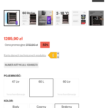
+3
1285,90 zł
-53%
Cena promocyjna:
2753,90 zł
Karta danych technicznych produktu
NUMER ARTYKUŁU: 10046570
POJEMNOŚĆ:
47 Ltr
60 L
60 Ltr
Inna kombinacja
Inna kombinacja
KOLOR:
Biały
Czarny
Srebrny