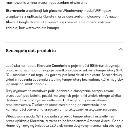
marnowania zimna przez niepotrzebne otwieranie.
Sterowanie z aplikacji lub głosem:
Wbudowany moduł WiFi łączy
urządzenie z aplikacją Klarstein oraz asystentami głosowymi Amazon
Alexa i Google Home – temperaturę i oświetlenie można ustawić
zdalnie, bez wstawania z kanapy.
Szczegóły dot. produktu
Lodówka na napoje
Klarstein Coachella
o pojemności
60 litrów
utrzymuje
piwo, wino, szampana i napoje bezalkoholowe w zakresie temperatury 3–18
°C – niezależnie od tego, jak gorący jest letni dzień za oknem. Sprężarkowy
układ chłodzenia zapewnia stabilną temperaturę bez wahań, które mogłyby
wpłynąć na smak napojów.
Trzy wyjmowane metalowe półki pozwalają elastycznie zorganizować
przestrzeń pod butelki, puszki, kartony lub pojemniki wielokrotnego użytku.
Szklane drzwi z białym oświetleniem LED wnętrza i podświetleniem
ambientowym w 7 kolorach umożliwiają podgląd zawartości bez
konieczności otwierania urządzenia – praktyczne i estetyczne zarazem.
Wbudowany moduł WiFi pozwala sterować temperaturą i oświetleniem
przez aplikację Klarstein, a także za pośrednictwem Amazon Alexa i Google
Home. Cyfrowy wyświetlacz LED z ekranem dotykowym umożliwia obsługę