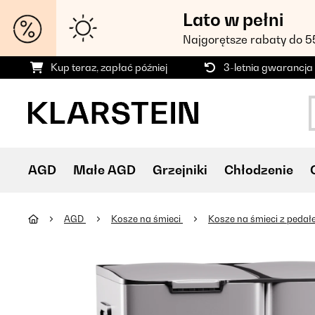
Lato w pełni
Najgorętsze rabaty do 
Kup teraz, zapłać później
3-letnia gwarancja
AGD
Małe AGD
Grzejniki
Chłodzenie
AGD
Kosze na śmieci
Kosze na śmieci z peda