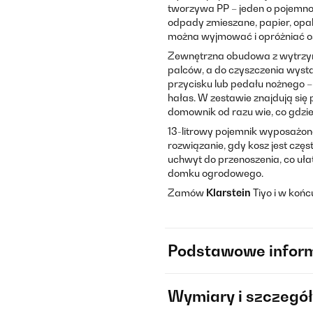
tworzywa PP – jeden o pojemności
odpady zmieszane, papier, opak
można wyjmować i opróżniać os
Zewnętrzna obudowa z wytrzymał
palców, a do czyszczenia wyst
przycisku lub pedału nożnego
hałas. W zestawie znajdują się 
domownik od razu wie, co gdzi
13-litrowy pojemnik wyposażono 
rozwiązanie, gdy kosz jest cz
uchwyt do przenoszenia, co ułat
domku ogrodowego.
Zamów
Klarstein
Tiyo i w koń
Podstawowe infor
Wymiary i szczegół