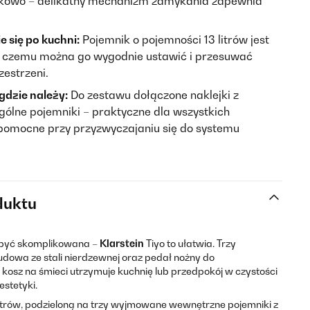
ykowo – delikatny mechanizm zamykania zapewnia
 się po kuchni:
Pojemnik o pojemności 13 litrów jest
i czemu można go wygodnie ustawić i przesuwać
zestrzeni.
gdzie należy:
Do zestawu dołączone naklejki z
ólne pojemniki – praktyczne dla wszystkich
pomocne przy przyzwyczajaniu się do systemu
duktu
 być skomplikowana –
Klarstein
Tiyo to ułatwia. Trzy
udowa ze stali nierdzewnej oraz pedał nożny do
kosz na śmieci utrzymuje kuchnię lub przedpokój w czystości
estetyki.
itrów, podzieloną na trzy wyjmowane wewnętrzne pojemniki z