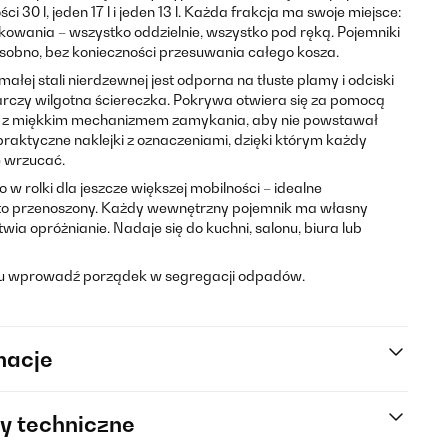
 30 l, jeden 17 l i jeden 13 l. Każda frakcja ma swoje miejsce:
owania – wszystko oddzielnie, wszystko pod ręką. Pojemniki
obno, bez konieczności przesuwania całego kosza.
ej stali nierdzewnej jest odporna na tłuste plamy i odciski
arczy wilgotna ściereczka. Pokrywa otwiera się za pomocą
 – z miękkim mechanizmem zamykania, aby nie powstawał
praktyczne naklejki z oznaczeniami, dzięki którym każdy
e wrzucać.
w rolki dla jeszcze większej mobilności – idealne
ęsto przenoszony. Każdy wewnętrzny pojemnik ma własny
wia opróżnianie. Nadaje się do kuchni, salonu, biura lub
cu wprowadź porządek w segregacji odpadów.
macje
y techniczne