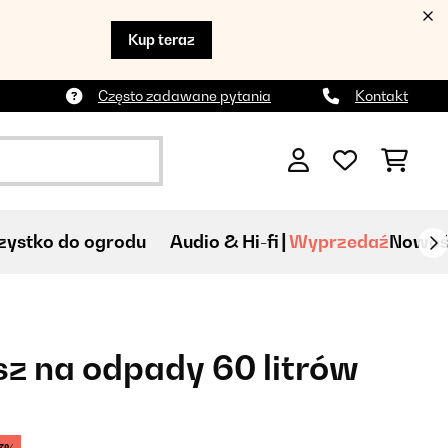
Kup teraz
Często zadawane pytania
Kontakt
ystko do ogrodu
Audio & Hi-fi
Wyprzedaź
Nowoś
osz na odpady 60 litrów