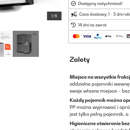
Dostępny natychmiast!
Czas dostawy: 1 - 3 dni ro
1/6
14 dni na zwrot
+1
Zalety
Miejsce na wszystkie frakcj
oddzielne pojemniki wewnętr
swoje własne miejsce – bez
Każdy pojemnik można opr
PP można wyjmować i opróżn
jest tylko pełny pojemnik, a
Higieniczne otwieranie bez