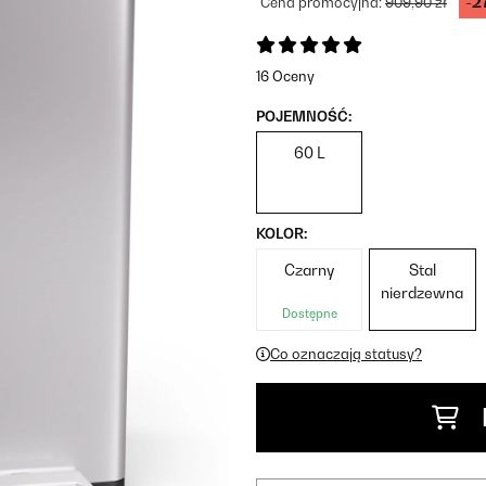
-2
Cena promocyjna:
909,90 zł
16 Oceny
POJEMNOŚĆ:
60 L
KOLOR:
Czarny
Stal
nierdzewna
Dostępne
Co oznaczają statusy?