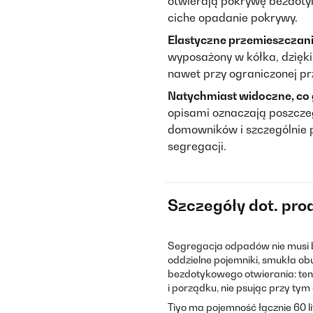
otwierają pokrywę bezdot
ciche opadanie pokrywy.
Elastyczne przemieszczanie
wyposażony w kółka, dzięk
nawet przy ograniczonej pr
Natychmiast widoczne, co 
opisami oznaczają poszczeg
domowników i szczególnie 
segregacji.
Szczegóły dot. pro
Segregacja odpadów nie musi
oddzielne pojemniki, smukła ob
bezdotykowego otwierania: ten 
i porządku, nie psując przy tym 
Tiyo ma pojemność łącznie 60 l