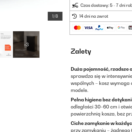
Czas dostawy: 5 - 7 dni r
1/8
14 dni na zwrot
+3
Zalety
Duża pojemność, rzadsze o
sprawdza się w intensywnie
wspólnych – kosz wymaga o
modele.
Pełna higiena bez dotykan
odległości 30–60 cm i otwi
powierzchnią kosza, bez pr
Ciche zamykanie w każdy
przy zamykaniu – żadnego t