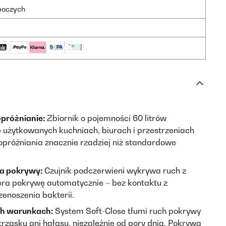
oboczych
próżnianie:
Zbiornik o pojemności 60 litrów
 użytkowanych kuchniach, biurach i przestrzeniach
próżniania znacznie rzadziej niż standardowe
ia pokrywy:
Czujnik podczerwieni wykrywa ruch z
era pokrywę automatycznie – bez kontaktu z
zenoszenia bakterii.
ch warunkach:
System Soft-Close tłumi ruch pokrywy
rzasku ani hałasu, niezależnie od pory dnia. Pokrywa