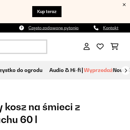
Kup teraz
Często zadawane pytania
Kontakt
ystko do ogrodu
Audio & Hi-fi
Wyprzedaź
Nowoś
kosz na śmieci z
chu 60 l