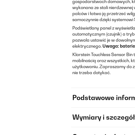
gospodarstwach domowych, któ
wykonana ze stali nierdzewne
palców i łatwo ją przetrzeć wi
samoczynnie dzięki systemowi So
Podświetlany panel z wyświetl
automatycznym (czujnik) a tryb
pozwala ustawić je w dowolnym
elektrycznego.
Uwaga: baterie
Klarstein Touchless Sensor Bin 
mobilnością oraz wszystkich, k
użytkowaniu. Zapraszamy do zam
nie trzeba dotykać.
Podstawowe infor
Wymiary i szczegół