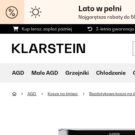
Lato w pełni
Najgorętsze rabaty do 
Kup teraz, zapłać później
3-letnia gwarancja
AGD
Małe AGD
Grzejniki
Chłodzenie
AGD
Kosze na śmieci
Bezdotykowe kosze na 