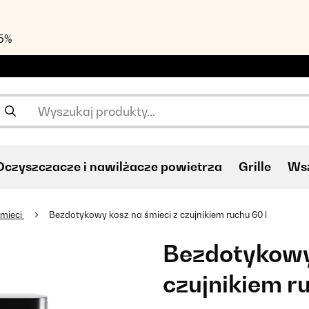
55%
Oczyszczacze i nawilżacze powietrza
Grille
Wsz
śmieci
Bezdotykowy kosz na śmieci z czujnikiem ruchu 60 l
Bezdotykowy 
czujnikiem ru