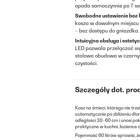
opada samoczynnie po 7 s
Swobodne ustawienie bez k
kosza w dowolnym miejscu – 
– bez dostępu do gniazdka
Intuicyjna obsługa i estety
LED pozwala przełączać s
stalowa obudowa w czarnym 
czystości.
Szczegóły dot. pro
Kosz na śmieci, którego nie trz
automatycznie po zbliżeniu dło
odległości 30–60 cm i unosi po
praktyczne w kuchni, łazience c
Pojemność 60 litrów sprawia, 