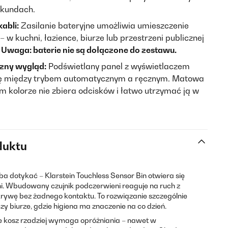
ekundach.
abli:
Zasilanie bateryjne umożliwia umieszczenie
w kuchni, łazience, biurze lub przestrzeni publicznej
.
Uwaga: baterie nie są dołączone do zestawu.
czny wygląd:
Podświetlany panel z wyświetlaczem
ię między trybem automatycznym a ręcznym. Matowa
kolorze nie zbiera odcisków i łatwo utrzymać ją w
duktu
eba dotykać – Klarstein Touchless Sensor Bin otwiera się
ni. Wbudowany czujnik podczerwieni reaguje na ruch z
krywę bez żadnego kontaktu. To rozwiązanie szczególnie
zy biurze, gdzie higiena ma znaczenie na co dzień.
że kosz rzadziej wymaga opróżniania – nawet w