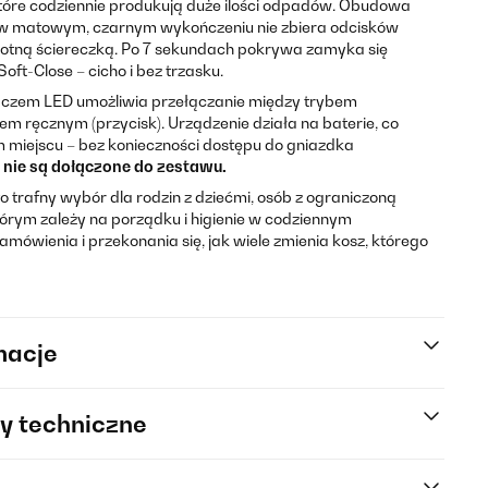
re codziennie produkują duże ilości odpadów. Obudowa
j w matowym, czarnym wykończeniu nie zbiera odcisków
lgotną ściereczką. Po 7 sekundach pokrywa zamyka się
ft-Close – cicho i bez trzasku.
aczem LED umożliwia przełączanie między trybem
em ręcznym (przycisk). Urządzenie działa na baterie, co
 miejscu – bez konieczności dostępu do gniazdka
 nie są dołączone do zestawu.
to trafny wybór dla rodzin z dziećmi, osób z ograniczoną
tórym zależy na porządku i higienie w codziennym
ówienia i przekonania się, jak wiele zmienia kosz, którego
macje
y techniczne