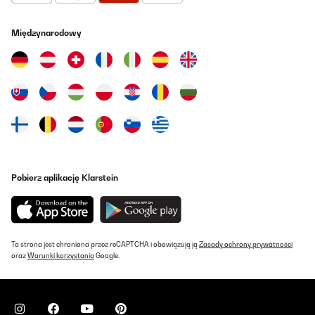
22/08/2022
Międzynarodowy
Erfüllt seinen Zweck. Was soll man noch dazu sagen.
Amazon-Benutzer
Tłumacz
SPRAWDZONA OPINIA
07/08/2022
Ravie de cet achat.
Pobierz aplikację Klarstein
Utilisateur d'Amazon
Tłumacz
Ta strona jest chroniona przez reCAPTCHA i obowiązują ją
Zasady ochrony prywatności
SPRAWDZONA OPINIA
oraz
Warunki korzystania
Google.
14/07/2022
Me encanto , llevaba tiempo indecisa y no me decidía pero ahora
aque la tengo y llevo tiempo usándola cada día nos tiene más