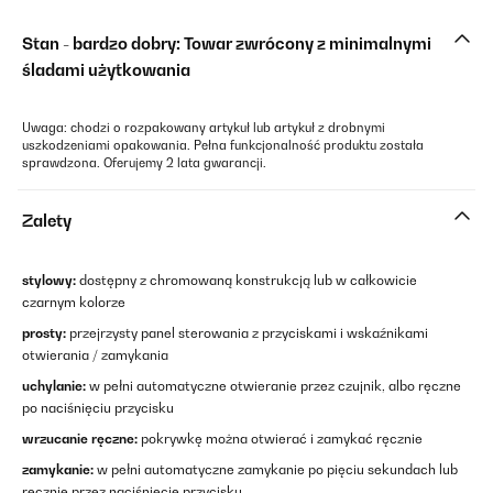
Stan - bardzo dobry: Towar zwrócony z minimalnymi
śladami użytkowania
Uwaga: chodzi o rozpakowany artykuł lub artykuł z drobnymi
uszkodzeniami opakowania. Pełna funkcjonalność produktu została
sprawdzona. Oferujemy 2 lata gwarancji.
Zalety
stylowy:
dostępny z chromowaną konstrukcją lub w całkowicie
czarnym kolorze
prosty:
przejrzysty panel sterowania z przyciskami i wskaźnikami
otwierania / zamykania
uchylanie:
w pełni automatyczne otwieranie przez czujnik, albo ręczne
po naciśnięciu przycisku
wrzucanie ręczne:
pokrywkę można otwierać i zamykać ręcznie
zamykanie:
w pełni automatyczne zamykanie po pięciu sekundach lub
ręcznie przez naciśnięcie przycisku