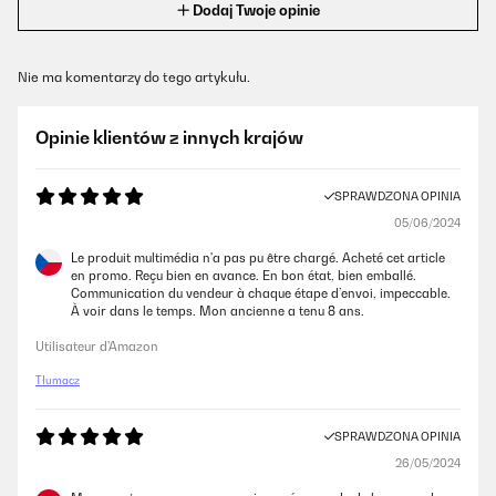
Dodaj Twoje opinie
Nie ma komentarzy do tego artykułu.
Opinie klientów z innych krajów
SPRAWDZONA OPINIA
05/06/2024
Le produit multimédia n'a pas pu être chargé. Acheté cet article
en promo. Reçu bien en avance. En bon état, bien emballé.
Communication du vendeur à chaque étape d’envoi, impeccable.
À voir dans le temps. Mon ancienne a tenu 8 ans.
Utilisateur d'Amazon
Tłumacz
SPRAWDZONA OPINIA
26/05/2024