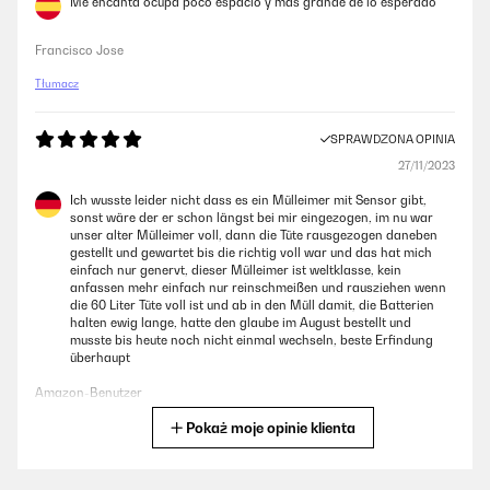
Me encanta ocupa poco espacio y más grande de lo esperado
Francisco Jose
Tłumacz
SPRAWDZONA OPINIA
27/11/2023
Ich wusste leider nicht dass es ein Mülleimer mit Sensor gibt,
sonst wäre der er schon längst bei mir eingezogen, im nu war
unser alter Mülleimer voll, dann die Tüte rausgezogen daneben
gestellt und gewartet bis die richtig voll war und das hat mich
einfach nur genervt, dieser Mülleimer ist weltklasse, kein
anfassen mehr einfach nur reinschmeißen und rausziehen wenn
die 60 Liter Tüte voll ist und ab in den Müll damit, die Batterien
halten ewig lange, hatte den glaube im August bestellt und
musste bis heute noch nicht einmal wechseln, beste Erfindung
überhaupt
Amazon-Benutzer
Pokaż moje opinie klienta
Tłumacz
SPRAWDZONA OPINIA