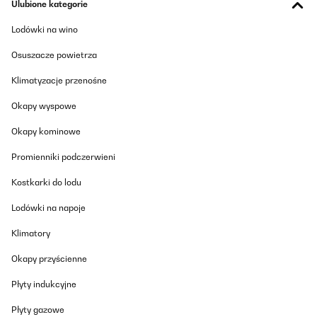
Ulubione kategorie
Sehr gute Kommunikation mit Klarstein. Schnelle Lieferung und
einfacher Aufbau, deutsche Beschreibung. Rundum zufrieden.
Lodówki na wino
Amazon-Benutzer
Osuszacze powietrza
Tłumacz
Klimatyzacje przenośne
SPRAWDZONA OPINIA
Okapy wyspowe
07/07/2023
Okapy kominowe
Super feliz com o meu artigo
Promienniki podczerwieni
Usuario/a de amazon
Kostkarki do lodu
Tłumacz
Lodówki na napoje
Klimatory
SPRAWDZONA OPINIA
25/11/2022
Okapy przyścienne
Großer, stabiler Eimer. Automatik funktioniert eineandfrei. Durch
den Ring halten die Säcke gut
Płyty indukcyjne
Amazon-Benutzer
Płyty gazowe