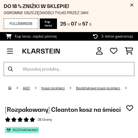
DO 18 % ZNIŻKI W SKLEPIE!
OGROMNE OSZCZĘDNOŚCI TYLKO PRZEZ 24H!
Kup
25
07
56
FULLSWING18
H
M
S
teraz
Kup teraz, zapłać później
3-letnia gwarancja
AGD
Kosze na śmieci
Bezdotykowe kosze na śmieci
[Rozpakowany] Cleanton kosz na śmieci
28 Oceny
ROZPAKOWANY