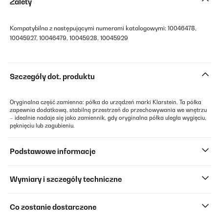
Zalety
Kompatybilna z następującymi numerami katalogowymi: 10046478,
10045927, 10046479, 10045928, 10045929
Szczegóły dot. produktu
Oryginalna część zamienna: półka do urządzeń marki Klarstein. Ta półka
zapewnia dodatkową, stabilną przestrzeń do przechowywania we wnętrzu
– idealnie nadaje się jako zamiennik, gdy oryginalna półka uległa wygięciu,
pęknięciu lub zagubieniu.
Podstawowe informacje
Wymiary i szczegóły techniczne
Co zostanie dostarczone