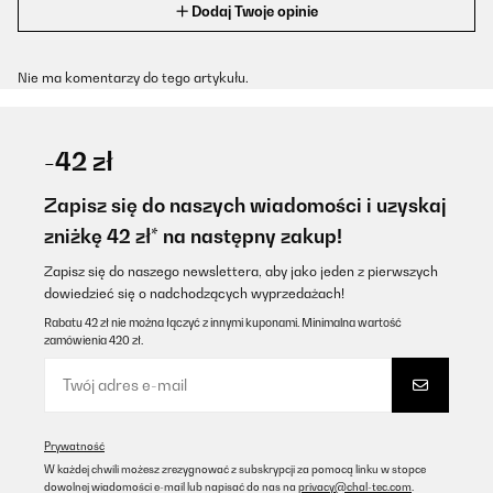
Dodaj Twoje opinie
Nie ma komentarzy do tego artykułu.
-42 zł
Zapisz się do naszych wiadomości i uzyskaj
zniżkę 42 zł* na następny zakup!
Zapisz się do naszego newslettera, aby jako jeden z pierwszych
dowiedzieć się o nadchodzących wyprzedażach!
Rabatu 42 zł nie można łączyć z innymi kuponami. Minimalna wartość
zamówienia 420 zł.
Prywatność
W każdej chwili możesz zrezygnować z subskrypcji za pomocą linku w stopce
dowolnej wiadomości e-mail lub napisać do nas na
privacy@chal-tec.com
.