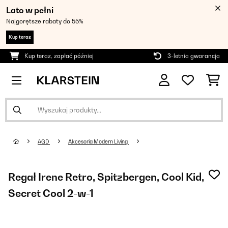
Lato w pełni
Najgorętsze rabaty do 55%
Kup teraz
Kup teraz, zapłać później
3-letnia gwarancja
AGD
Akcesoria Modern Living
Regał Irene Retro, Spitzbergen, Cool Kid,
Secret Cool 2-w-1