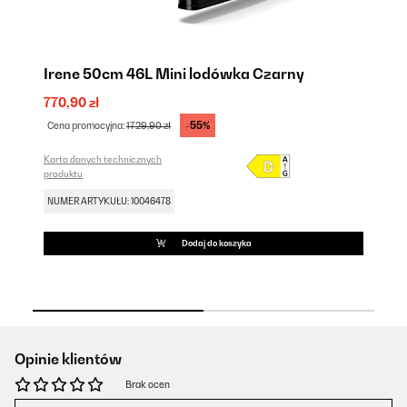
Irene 50cm 46L Mini lodówka Czarny
I
770,90 zł
72
-55%
Cena promocyjna:
1729,90 zł
Ce
Karta danych technicznych
Kar
produktu
pr
NUMER ARTYKUŁU: 10046478
NU
Dodaj do koszyka
Opinie klientów
Brak ocen