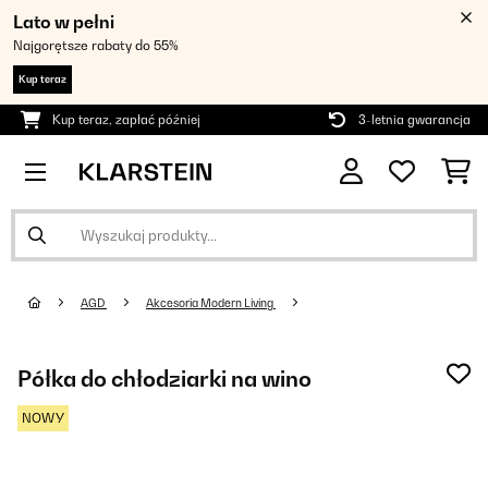
Lato w pełni
Najgorętsze rabaty do 55%
Kup teraz
Kup teraz, zapłać później
3-letnia gwarancja
AGD
Akcesoria Modern Living
Półka do chłodziarki na wino
NOWY