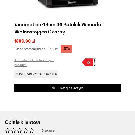
Vinomatica 48cm 36 Butelek Winiarka
Wolnostojąca Czarny
1889,90 zł
-57%
Cena promocyjna:
4409,90 zł
Karta danych technicznych
produktu
NUMER ARTYKUŁU: 10034466
Dodaj do koszyka
Opinie klientów
Brak ocen