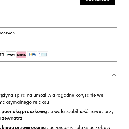
oboczych
rężyna spiralna umożliwia łagodne kołysanie we
 maksymalnego relaksu
z powłoką proszkową
: trwała stabilność nawet przy
a zewnątrz
obiega przewróceniu
: bezpieczny relaks bez obaw —