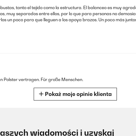
tas, tanto el tejido como la estructura. El balanceo es muy agradab
 muy separados entre ellos, por lo que para personas no demasiado 
os un poco para que lleguen a los apoya brazos. Un poco más juntos 
inen Polster vertragen. Für große Menschen.
Pokaż moje opinie klienta
naszych wiadomości i uzyskaj
to problemi con i perni m8 Dato che erano sporchi di vernice facevan