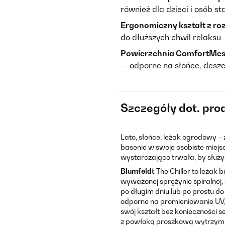
również dla dzieci i osób st
Ergonomiczny kształt z ro
do dłuższych chwil relaksu
Powierzchnia ComfortMe
— odporne na słońce, deszc
Szczegóły dot. pro
Lato, słońce, leżak ogrodowy –
basenie w swoje osobiste miejs
wystarczająco trwała, by służyć
Blumfeldt
The Chiller to leżak 
wyważonej sprężynie spiralnej, 
po długim dniu lub po prostu do
odporne na promieniowanie UV,
swój kształt bez konieczności
z powłoką proszkową wytrzymuje