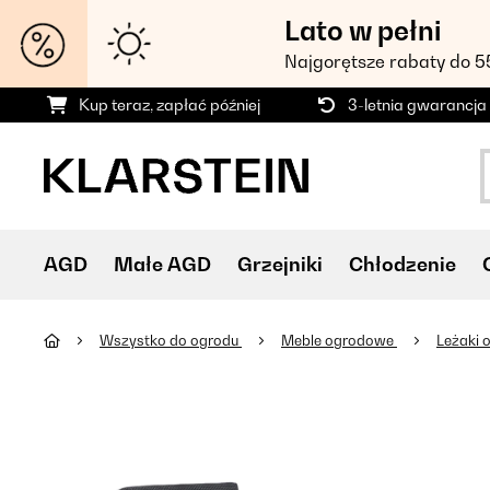
Lato w pełni
Najgorętsze rabaty do 
Kup teraz, zapłać później
3-letnia gwarancja
AGD
Małe AGD
Grzejniki
Chłodzenie
Wszystko do ogrodu
Meble ogrodowe
Leżaki