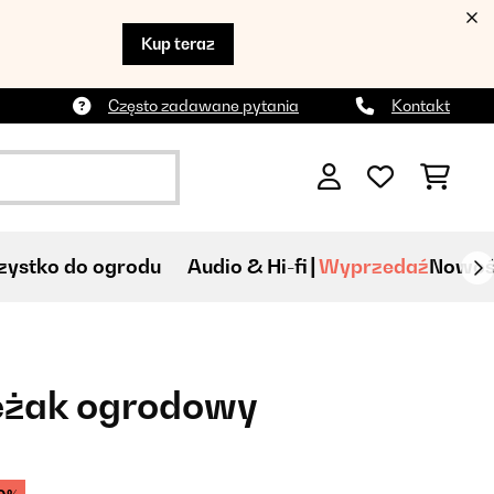
Kup teraz
Często zadawane pytania
Kontakt
ystko do ogrodu
Audio & Hi-fi
Wyprzedaź
Nowoś
Leżak ogrodowy