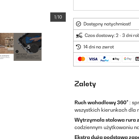
1/10
Dostępny natychmiast!
Czas dostawy: 2 - 3 dni r
+5
14 dni na zwrot
Zalety
Ruch wahadłowy 360°
: sp
wszystkich kierunkach dla
Wytrzymała stalowa rura 
codziennym użytkowaniu n
Ekstra duża podstawa zap