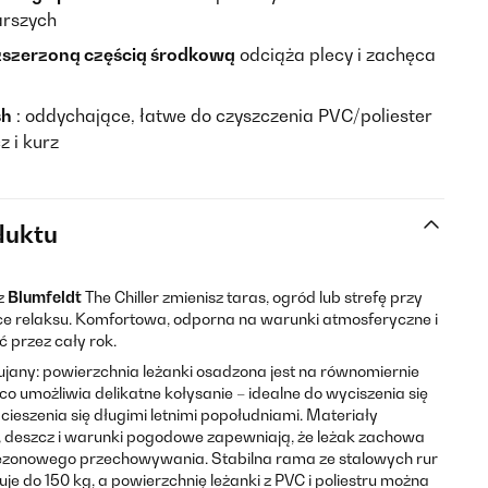
arszych
zszerzoną częścią środkową
odciąża plecy i zachęca
sh
: oddychające, łatwe do czyszczenia PVC/poliester
z i kurz
duktu
 z
Blumfeldt
The Chiller zmienisz taras, ogród lub strefę przy
ce relaksu. Komfortowa, odporna na warunki atmosferyczne i
 przez cały rok.
bujany: powierzchnia leżanki osadzona jest na równomiernie
co umożliwia delikatne kołysanie – idealne do wyciszenia się
 cieszenia się długimi letnimi popołudniami. Materiały
 deszcz i warunki pogodowe zapewniają, że leżak zachowa
 sezonowego przechowywania. Stabilna rama ze stalowych rur
 do 150 kg, a powierzchnię leżanki z PVC i poliestru można