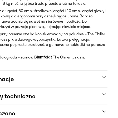
5–8 kg można ją bez trudu przestawiać na tarasie.
 długości, 60 cm w środkowej części i 40 cm w części głowy i
odkową dla ergonomii przyjaznej kręgosłupowi. Bardzo
rzewracaniu się nawet na nierównym podłożu. Do
ożyć w pozycję pionową, zajmując niewiele miejsca.
przy basenie czy balkon skierowany na południe – The Chiller
ukasz prawdziwego wypoczynku. Łatwa pielęgnacja:
 można po prostu przetrzeć, a gumowane nakładki na poręcze
e do ogrodu – zamów
Blumfeldt
The Chiller już dziś.
macje
y techniczne
rczone