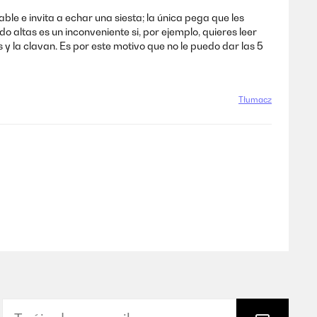
le e invita a echar una siesta; la única pega que les
altas es un inconveniente si, por ejemplo, quieres leer
y la clavan. Es por este motivo que no le puedo dar las 5
Tłumacz
Tłumacz
o difficoltà ad entrare la tela L ho dovuta mettere più di