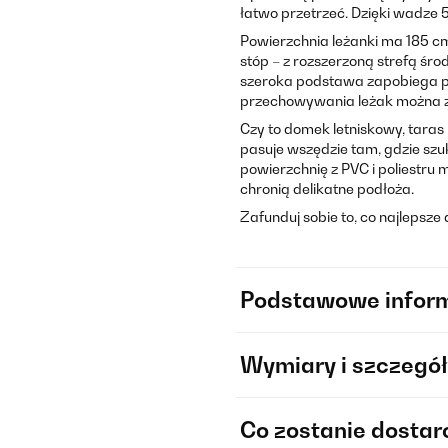
łatwo przetrzeć. Dzięki wadze 
Powierzchnia leżanki ma 185 cm
stóp – z rozszerzoną strefą śr
szeroka podstawa zapobiega p
przechowywania leżak można zł
Czy to domek letniskowy, taras 
pasuje wszędzie tam, gdzie sz
powierzchnię z PVC i poliestru
chronią delikatne podłoża.
Zafunduj sobie to, co najlepsz
Podstawowe infor
Wymiary i szczegół
Co zostanie dosta