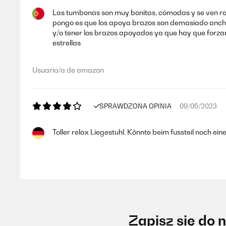
Las tumbonas son muy bonitas, cómodas y se ven robus
pongo es que los apoya brazos son demasiado anchos,
y/o tener los brazos apoyados ya que hay que forzarl
estrellas
Usuario/a de amazon
SPRAWDZONA OPINIA
09/05/2023
Toller relax Liegestuhl. Könnte beim fussteil noch e
Amazon-Benutzer
SPRAWDZONA OPINIA
08/11/2022
Zapisz się do 
La sedia è stata un po’ complicata da montare Ho avu