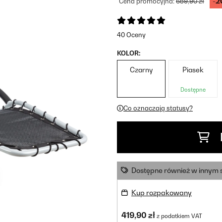
-2
Cena promocyjna:
659,90 zł
40 Oceny
KOLOR:
Czarny
Piasek
Dostępne
Co oznaczają statusy?
Dostępne również w innym 
Kup rozpakowany
419,90 zł
z podatkiem VAT