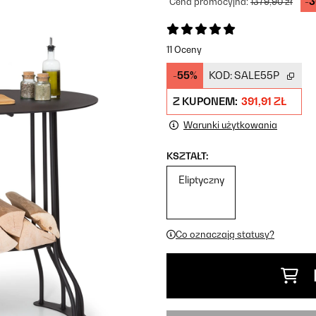
-
Cena promocyjna:
1379,90 zł
11 Oceny
-55%
KOD:
SALE55P
Z KUPONEM:
391,91 ZŁ
Warunki użytkowania
KSZTAŁT:
Eliptyczny
Co oznaczają statusy?