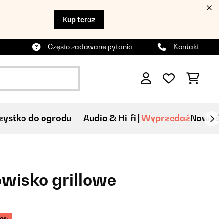
Kup teraz
Często zadawane pytania
Kontakt
ystko do ogrodu
Audio & Hi-fi
Wyprzedaź
Nowoś
wisko grillowe