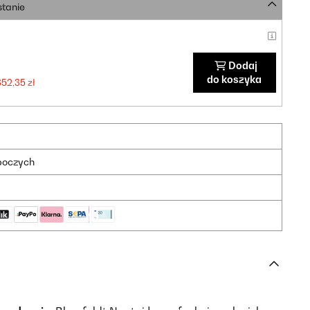
stanie
Dodaj
do koszyka
352,35 zł
oboczych