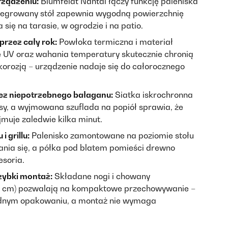
urządzeniu:
Blumfeldt Nantai łączy funkcję paleniska
ntegrowany stół zapewnia wygodną powierzchnię
się na tarasie, w ogrodzie i na patio.
rzez cały rok:
Powłoka termiczna i materiał
 UV oraz wahania temperatury skutecznie chronią
korozją – urządzenie nadaje się do całorocznego
ez niepotrzebnego bałaganu:
Siatka iskrochronna
y, a wyjmowana szuflada na popiół sprawia, że
jmuje zaledwie kilka minut.
i grillu:
Palenisko zamontowane na poziomie stołu
lania się, a półka pod blatem pomieści drewno
soria.
zybki montaż:
Składane nogi i chowany
8 cm) pozwalają na kompaktowe przechowywanie –
jednym opakowaniu, a montaż nie wymaga