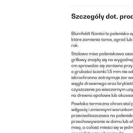
Szczegóły dot. pro
Blumfeldt Nantai to palenisko 
które zamienia taras, ogród lub
rok.
Stalowa misa paleniskowa osadz
grillowy znajdą się na wygodne
cm sprawdza się zarówno przy gr
o grubości ścianki 1,5 mm nie 
iskrochronna zatrzymuje żar we
węgla drzewnego oraz brykiet
czyszczenie po wieczornym uży
na drewno opałowe lub akcesor
Powłoka termiczna chroni stal 
wilgocią i zmiennymi warunkam
przeciwdeszczowa na palenisko
przechowywanie w domu lub al
misą, a całość mieści się w je