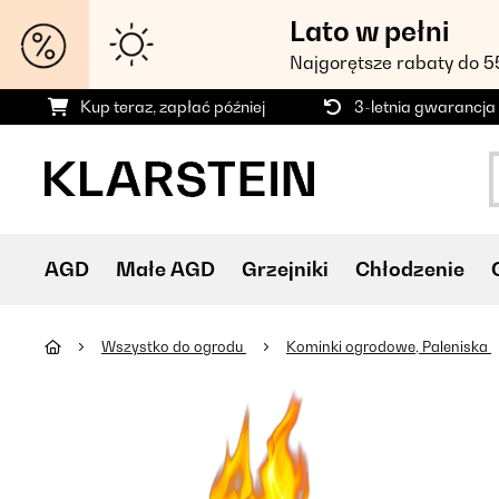
Lato w pełni
Najgorętsze rabaty do 
Kup teraz, zapłać później
3-letnia gwarancja
AGD
Małe AGD
Grzejniki
Chłodzenie
Wszystko do ogrodu
Kominki ogrodowe, Paleniska