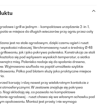
duktu
ogrodowe i grill w jednym – kompaktowe urządzenie 2-in-1,
 patio w miejsce do długich wieczorów przy ogniu przez cały
ona jest na stole ogrodowym, dzięki czemu ogień i ruszt
j wysokości roboczej. Verchromowany ruszt o średnicy Ø 48
illowaniu, jak i jako pokrywa paleniska. Konstrukcja ze stali
odkształca się pod wpływem wysokich temperatur, a siatka
wnątrz misy. Palenisko nadaje się do spalania drewna,
ów. Wyjmowana szuflada na popiół umożliwia szybkie
tkowaniu. Półka pod blatem służy jako praktyczne miejsce
ia.
przed korozją i rdzą nawet przy wielokrotnym kontakcie z
i atmosferycznymi. W zestawie znajduje się pokrywa
. Nogi składają się, co pozwala na kompaktowe
tanie ogrodowej – ruszt chowa się we własnym schowku pod
dnym opakowaniu. Montaż jest prosty i nie wymaga