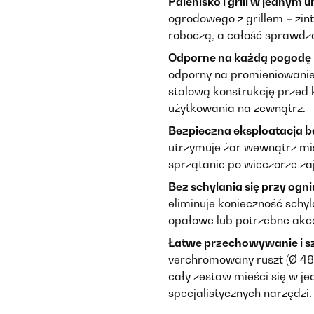
Palenisko i grill w jednym 
ogrodowego z grillem – zi
roboczą, a całość sprawdza 
Odporne na każdą pogodę p
odporny na promieniowanie
stalową konstrukcję przed 
użytkowania na zewnątrz.
Bezpieczna eksploatacja b
utrzymuje żar wewnątrz mis
sprzątanie po wieczorze za
Bez schylania się przy ogniu 
eliminuje konieczność schy
opałowe lub potrzebne akce
Łatwe przechowywanie i s
verchromowany ruszt (Ø 4
cały zestaw mieści się w 
specjalistycznych narzędzi.