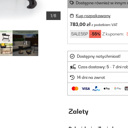
Dostępne również w innym 
1/6
Kup rozpakowany
783,00 zł
z podatkiem VAT
SALE55P
-55%
Z kuponem:
+1
Dostępny natychmiast!
Czas dostawy: 5 - 7 dni r
14 dni na zwrot
Zalety