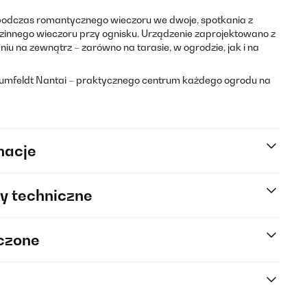
 podczas romantycznego wieczoru we dwoje, spotkania z
 rodzinnego wieczoru przy ognisku. Urządzenie zaprojektowano z
u na zewnątrz – zarówno na tarasie, w ogrodzie, jak i na
mfeldt Nantai – praktycznego centrum każdego ogrodu na
macje
y techniczne
rczone