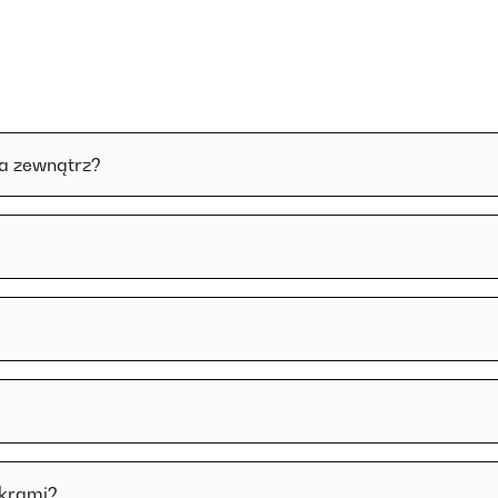
na zewnątrz?
skrami?