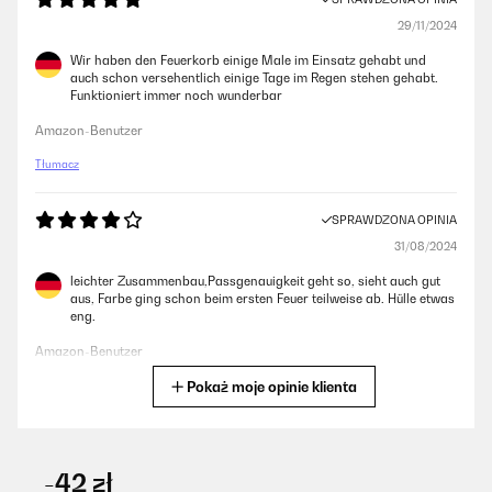
29/11/2024
Wir haben den Feuerkorb einige Male im Einsatz gehabt und
auch schon versehentlich einige Tage im Regen stehen gehabt.
Funktioniert immer noch wunderbar
Amazon-Benutzer
Tłumacz
SPRAWDZONA OPINIA
31/08/2024
leichter Zusammenbau,Passgenauigkeit geht so, sieht auch gut
aus, Farbe ging schon beim ersten Feuer teilweise ab. Hülle etwas
eng.
Amazon-Benutzer
Pokaż moje opinie klienta
Tłumacz
SPRAWDZONA OPINIA
24/08/2024
-42 zł