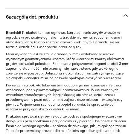
Szczegóły dot. produktu
Blumfeldt Krakatoa to misa ogniowa, która zamienia zwykły wieczór w
ogrodzie w prawdziwe ognisko – z trzaskiem drewna, zapachem dymu i
atmosferą, którą trudno zastąpić czymkolwiek innym. Sprawdzi się na
tarasie, dziedzińcu i w ogrodzie, przez cały rok.
Misa wykonana jest ze stali o grubości 2 mm i ozdobiona laserowo
wycinanym geometrycznym wzorem, który wieczorami tworzy efektowną
grę świateł wokół paleniska. Podstawa z połączonymi nogami ze stali 3 mm
zapewnia stabilność – nie przechyli się nawet wtedy, gdy wokół ognia
zbierze się więcej osób. Dołączona siatka iskrochron zatrzymuje żarzące
się cząstki wewnątrz misy, co pozwala spokojnie cieszyć się wieczorem.
Powierzchnia pokryta lakierem termoodpornym nie rdzewieje i nie traci
właściwości pod wpływem wilgoci, promieniowania UV ani zmiennych
warunków atmosferycznych. Nogi składają się płasko, dzięki czemu
przechowywanie poza sezonem nie zajmuje dużo miejsca – w szopie czy
piwnicy. Wyjmowana szuflada na popiół sprawia, że sprzątanie po
wieczorze przy ognisku to kwestia kilku minut.
Krakatoa sprawdzi się równie dobrze podczas spokojnego wieczoru we
dwoje, jak i przy spotkaniu z przyjaciółmi czy pieczeniu kiełbasek z dziećmi.
Pasuje do każdego ogrodu – zarówno działkowego, jak i miejskiego tarasu.
To także przemyślany prezent dla miłośników ogrodów, grillowania lub