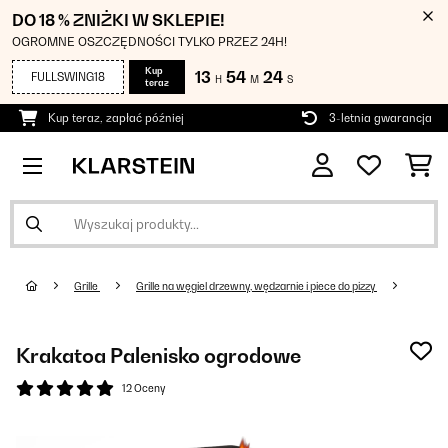
DO 18 % ZNIŻKI W SKLEPIE!
OGROMNE OSZCZĘDNOŚCI TYLKO PRZEZ 24H!
Kup
13
54
24
FULLSWING18
H
M
S
teraz
Kup teraz, zapłać później
3-letnia gwarancja
Grille
Grille na węgiel drzewny, wędzarnie i piece do pizzy
Krakatoa Palenisko ogrodowe
12 Oceny