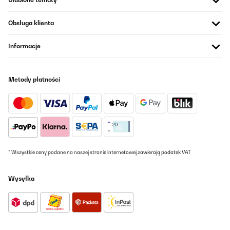
SPRAWDZONA OPINIA
22/10/2023
Obsługa klienta
Ho acquistato questo braciere per un regalo, montato in pochi
minuti, è piaciuto tantissimo...
Informacje
Utente Amazon
Tłumacz
Metody płatności
SPRAWDZONA OPINIA
18/06/2023
Der Feuerkorb ist super schön und leicht zusammen zu bauen. Die
Verarbeitung ist spitzte und selbst nach dem Ersten Gebrauch
sind keine Farbveränderung zu sehen.Ich empfehle aber dringend
eine Bodenplatte mit mindestens 50cm Durchmesser
* Wszystkie ceny podane na naszej stronie internetowej zawierają podatek VAT
mitzubestellen. Da doch einiges an Asche aus dem Korb fällt.
Amazon-Benutzer
Wysyłka
Tłumacz
SPRAWDZONA OPINIA
15/05/2023