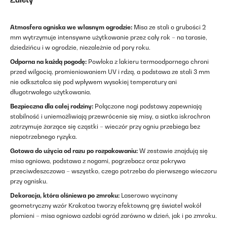
Atmosfera ogniska we własnym ogrodzie:
Misa ze stali o grubości 2
mm wytrzymuje intensywne użytkowanie przez cały rok – na tarasie,
dziedzińcu i w ogrodzie, niezależnie od pory roku.
Odporna na każdą pogodę:
Powłoka z lakieru termoodpornego chroni
przed wilgocią, promieniowaniem UV i rdzą, a podstawa ze stali 3 mm
nie odkształca się pod wpływem wysokiej temperatury ani
długotrwałego użytkowania.
Bezpieczna dla całej rodziny:
Połączone nogi podstawy zapewniają
stabilność i uniemożliwiają przewrócenie się misy, a siatka iskrochron
zatrzymuje żarzące się cząstki – wieczór przy ogniu przebiega bez
niepotrzebnego ryzyka.
Gotowa do użycia od razu po rozpakowaniu:
W zestawie znajdują się
misa ogniowa, podstawa z nogami, pogrzebacz oraz pokrywa
przeciwdeszczowa – wszystko, czego potrzeba do pierwszego wieczoru
przy ognisku.
Dekoracja, która olśniewa po zmroku:
Laserowo wycinany
geometryczny wzór Krakatoa tworzy efektowną grę świateł wokół
płomieni – misa ogniowa ozdobi ogród zarówno w dzień, jak i po zmroku.