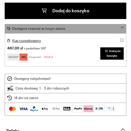
Dodaj do koszyka
Dostępne również w innym stanie
Kup rozpakowany
467,00 zł
z podatkiem VAT
Dodaj do
koszyka
SALE55P
-55%
Z kuponem:
210,15 zł
Dostępny natychmiast!
Czas dostawy: 1 - 3 dni roboczych
14 dni na zwrot
Zalety