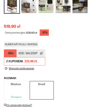
519,90 zł
-37%
Cena promocyjna:
829,90 zł
NUMER ARTYKUŁU: 10041355
-55%
KOD:
SALE55P
Z KUPONEM:
233,96 ZŁ
Warunki użytkowania
ROZMIAR:
Medium
Small
Dostępne
Co oznaczają statusy?