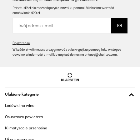
Rabatu 42 zł nie można łączyć z innymi kuponami. Minimalna wartość
zamówienia 420 zł.
Prywatność
W każdej chwili możesz zrezygnować z subskrypcji za pomocą linku w stopce
dowolnej wiadomości e-mail lub napisać do nas na
privacy@chal-tec.com
.
Ulubione kategorie
Lodówki na wino
Osuszacze powietrza
Klimatyzacje przenośne
Okapy wyspowe