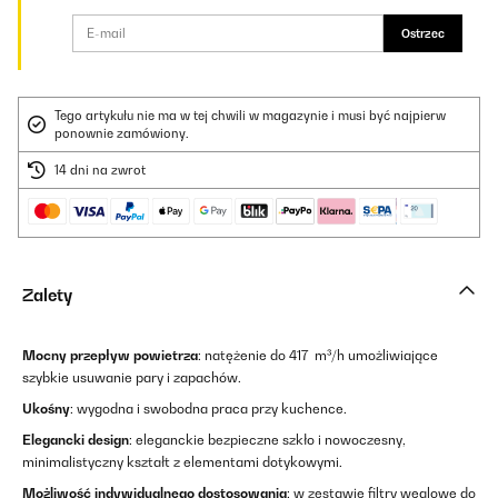
Ostrzec
Tego artykułu nie ma w tej chwili w magazynie i musi być najpierw
ponownie zamówiony.
14 dni na zwrot
Zalety
Mocny przepływ powietrza
: natężenie do 417 m³/h umożliwiające
szybkie usuwanie pary i zapachów.
Ukośny
: wygodna i swobodna praca przy kuchence.
Elegancki design
: eleganckie bezpieczne szkło i nowoczesny,
minimalistyczny kształt z elementami dotykowymi.
Możliwość indywidualnego dostosowania
: w zestawie filtry węglowe do