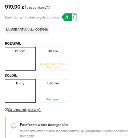
919,90 zł
z podatkiem VAT
Karta danych technicznych produktu
NUMER ARTYKUŁU: 10047446
ROZMIAR:
60 cm
90 cm
Wkrótce ponownie
dostępne
KOLOR:
Biały
Czarny
Dostępne
Co oznaczają statusy?
Poinformować o dostępności
Wpisz swój adres e-mail, a powiadomimy Cię, gdy produkt będzie ponownie
dostępny.