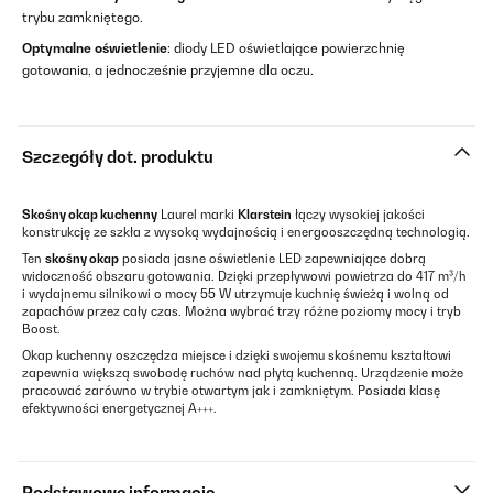
trybu zamkniętego.
Optymalne oświetlenie
: diody LED oświetlające powierzchnię
gotowania, a jednocześnie przyjemne dla oczu.
Szczegóły dot. produktu
Skośny okap kuchenny
Laurel marki
Klarstein
łączy wysokiej jakości
konstrukcję ze szkła z wysoką wydajnością i energooszczędną technologią.
Ten
skośny okap
posiada jasne oświetlenie LED zapewniające dobrą
widoczność obszaru gotowania. Dzięki przepływowi powietrza do 417 m³/h
i wydajnemu silnikowi o mocy 55 W utrzymuje kuchnię świeżą i wolną od
zapachów przez cały czas. Można wybrać trzy różne poziomy mocy i tryb
Boost.
Okap kuchenny oszczędza miejsce i dzięki swojemu skośnemu kształtowi
zapewnia większą swobodę ruchów nad płytą kuchenną. Urządzenie może
pracować zarówno w trybie otwartym jak i zamkniętym. Posiada klasę
efektywności energetycznej A+++.
Podstawowe informacje