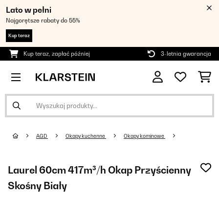
Lato w pełni
Najgorętsze rabaty do 55%
Kup teraz
Kup teraz, zapłać później
3-letnia gwarancja
AGD
Okapy kuchenne
Okapy kominowe
Laurel 60cm 417m³/h Okap Przyścienny
Skośny Biały