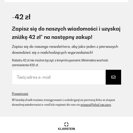
SPRAWDZONA OPINIA
10/08/2025
-42 zł
Gute Qualität
Zapisz się do naszych wiadomości i uzyskaj
Amazon-Benutzer
zniżkę 42 zł* na następny zakup!
Tłumacz
Zapisz się do naszego newslettera, aby jako jeden z pierwszych
dowiedzieć się o nadchodzących wyprzedażach!
SPRAWDZONA OPINIA
Rabatu 42 zł nie można łączyć z innymi kuponami. Minimalna wartość
zamówienia 420 zł.
16/07/2025
Utile e adatta alla borraccia
Utente Amazon
Prywatność
Tłumacz
W każdej chwili możesz zrezygnować z subskrypcji za pomocą linku w stopce
dowolnej wiadomości e-mail lub napisać do nas na
privacy@chal-tec.com
.
SPRAWDZONA OPINIA
25/02/2025
Wie in der Beschreibung passt er sehr gut auf die Flasche. Es