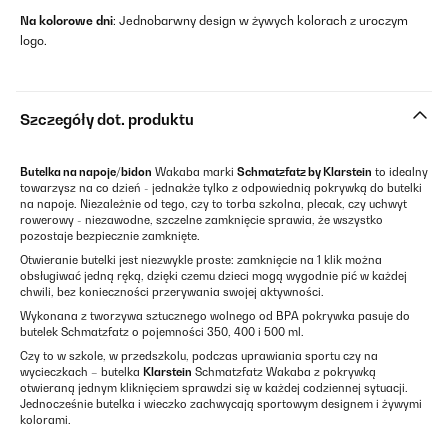
Na kolorowe dni
: Jednobarwny design w żywych kolorach z uroczym
logo.
Szczegóły dot. produktu
Butelka na napoje/bidon
Wakaba marki
Schmatzfatz by Klarstein
to idealny
towarzysz na co dzień - jednakże tylko z odpowiednią pokrywką do butelki
na napoje. Niezależnie od tego, czy to torba szkolna, plecak, czy uchwyt
rowerowy - niezawodne, szczelne zamknięcie sprawia, że wszystko
pozostaje bezpiecznie zamknięte.
Otwieranie butelki jest niezwykle proste: zamknięcie na 1 klik można
obsługiwać jedną ręką, dzięki czemu dzieci mogą wygodnie pić w każdej
chwili, bez konieczności przerywania swojej aktywności.
Wykonana z tworzywa sztucznego wolnego od BPA pokrywka pasuje do
butelek Schmatzfatz o pojemności 350, 400 i 500 ml.
Czy to w szkole, w przedszkolu, podczas uprawiania sportu czy na
wycieczkach – butelka
Klarstein
Schmatzfatz Wakaba z pokrywką
otwieraną jednym kliknięciem sprawdzi się w każdej codziennej sytuacji.
Jednocześnie butelka i wieczko zachwycają sportowym designem i żywymi
kolorami.