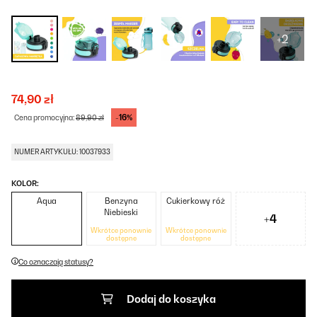
+2
74,90 zł
-16%
Cena promocyjna:
89,90 zł
NUMER ARTYKUŁU: 10037933
KOLOR:
Aqua
Benzyna
Cukierkowy róż
Niebieski
+4
Wkrótce ponownie
Wkrótce ponownie
dostępne
dostępne
Co oznaczają statusy?
Dodaj do koszyka