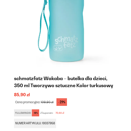
schmatzfatz Wakaba – butelka dla dzieci,
350 ml Tworzywo sztuczne Kolor turkusowy
85,90 zł
-21%
Cena promocyjna:
109,90 zł
FULLSWING18
-18%
Z kuponem:
70,44 zł
NUMER ARTYKUŁU: 10037958