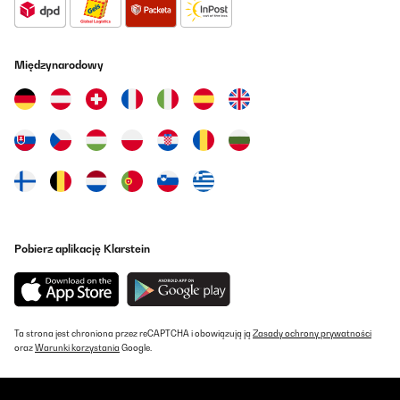
29/04/2024
----
Międzynarodowy
Amazon-Benutzer
Tłumacz
SPRAWDZONA OPINIA
29/04/2024
Top ----
Amazon-Benutzer
Pobierz aplikację Klarstein
Tłumacz
SPRAWDZONA OPINIA
08/04/2024
Ta strona jest chroniona przez reCAPTCHA i obowiązują ją
Zasady ochrony prywatności
oraz
Warunki korzystania
Google.
Völlig zufrieden.
Amazon-Benutzer