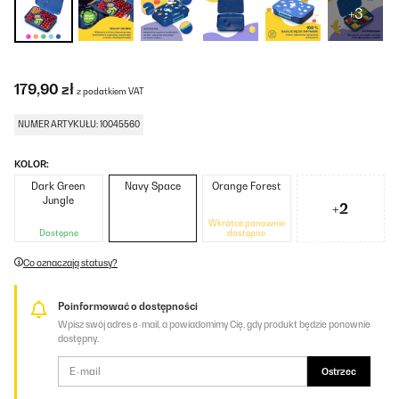
+3
179,90 zł
z podatkiem VAT
NUMER ARTYKUŁU: 10045560
KOLOR:
Dark Green
Navy Space
Orange Forest
Jungle
+2
Wkrótce ponownie
Dostępne
dostępne
Co oznaczają statusy?
Poinformować o dostępności
Wpisz swój adres e-mail, a powiadomimy Cię, gdy produkt będzie ponownie
dostępny.
Ostrzec