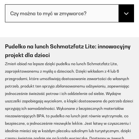
Czy można to myć w zmywarce?
Pudełko na lunch Schmatzfatz Lite: innowacyjny
projekt dla dzieci
Zmień obiad na lepsze dzięki pudełku na lunch Schmatzfatz Lite,
zaprojektowanemu z myślą o dzieciach. Dzięki wkładom z 4 lub 6
przegrodami, które umożliwiają dostosowanie zawartości do własnych
potrzeb, produkt ten sprzyja zbilansowanemu odżywianiu, zapewniając
jednocześnie świeżość potraw i ich oddzielenie od siebie. Wydajne
uszczelki zapobiegają wyciekom, a klapki dostosowane do potrzeb dzieci
sprzyjają ich samodzielności. Wykonane z bezpiecznych materiałów
niezawierających BPA, to pudełko na lunch jest równie wytrzymałe, co
bezpieczne, a jednocześnie niezwykle lekkie. Jest łatwy w czyszczeniu i
idealnie mieści się w każdym plecaku szkolnym lub turystycznym, dzięki
czemu świetnie nadaje się na każdą wycieczkę. Dostępny w żywych