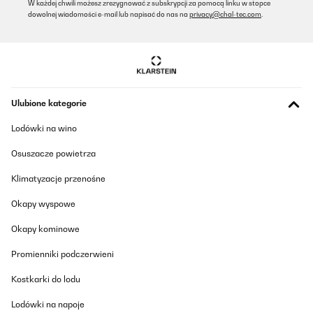
W każdej chwili możesz zrezygnować z subskrypcji za pomocą linku w stopce
dowolnej wiadomości e-mail lub napisać do nas na
privacy@chal-tec.com
.
Die Brotdose wird bei uns geliebt, gute Aufteilung. Bei uns ist der
Verschluss abgebrochen, Reklamation ohne Probleme und super
schnell! Wird jederzeit gerne wieder gekauft!
Amazon-Benutzer
Tłumacz
Ulubione kategorie
SPRAWDZONA OPINIA
Lodówki na wino
17/06/2025
Osuszacze powietrza
Nach einem Jahr war leider der Verschluss defekt. Die Brotdose
wurde sofort umgetauscht. Verkäufer Klarstein ein großes Lob
Klimatyzacje przenośne
auch für die freundliche Abwicklung. Danke%
Amazon-Benutzer
Okapy wyspowe
Tłumacz
Okapy kominowe
Promienniki podczerwieni
SPRAWDZONA OPINIA
19/05/2025
Kostkarki do lodu
Wir nutzen diese Brotdose nun seit einigen Monaten täglich und
Lodówki na napoje
sind sehr zufrieden. Die Qualität ist wirklich top: Der Kunststoff