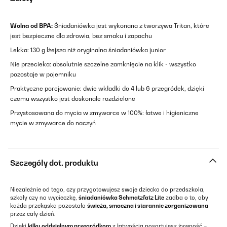
Wolna od BPA:
Śniadaniówka jest wykonana z tworzywa Tritan, które
jest bezpieczne dla zdrowia, bez smaku i zapachu
Lekka: 130 g lżejsza niż oryginalna śniadaniówka junior
Nie przecieka: absolutnie szczelne zamknięcie na klik - wszystko
pozostaje w pojemniku
Praktyczne porcjowanie: dwie wkładki do 4 lub 6 przegródek, dzięki
czemu wszystko jest doskonale rozdzielone
Przystosowana do mycia w zmywarce w 100%: łatwe i higieniczne
mycie w zmywarce do naczyń
Szczegóły dot. produktu
Niezależnie od tego, czy przygotowujesz swoje dziecko do przedszkola,
szkoły czy na wycieczkę,
śniadaniówka Schmatzfatz Lite
zadba o to, aby
każda przekąska pozostała
świeża, smaczna i starannie zorganizowana
przez cały dzień.
Dzięki
kilku oddzielnym przegródkom
z łatwością posortujesz żywność –