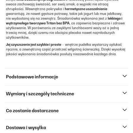
owoce zachowają świeżość, ser swój smak, a wypieki nie stracą
chrupkości. Wewnętrzna pokrywka i
hermetyczne uszczelnienie
gwarantują, że nawet gęstsze potrawy, takie jak jogurt lub mus jabłkowy,
nie wydostaną się na zewnątrz. Śniadaniówka wykonana jest z
lekkiego i
wytrzymałego tworzywa Tritan bez BPA
, co zapewnia bezpieczne i zdrowe
użytkowanie. W porównaniu ze zwykłymi lunchboxami waży aż o jedną
trzecią mniej, dzięki czemu nie obciąża plecaka nawet najmłodszych
użytkowników.
Jej czyszczenie jest szybkie i proste
– wnętrze pudełka wystarczy opłukać
ręcznie, a zewnętrzną część przetrzeć wilgotną ściereczką. Dzięki wysokiej
jakości wykonania śniadaniówka posłuży niezawodnie każdego dnia.
Podstawowe informacje
Wymiary i szczegóły techniczne
Co zostanie dostarczone
Dostawa i wysyłka