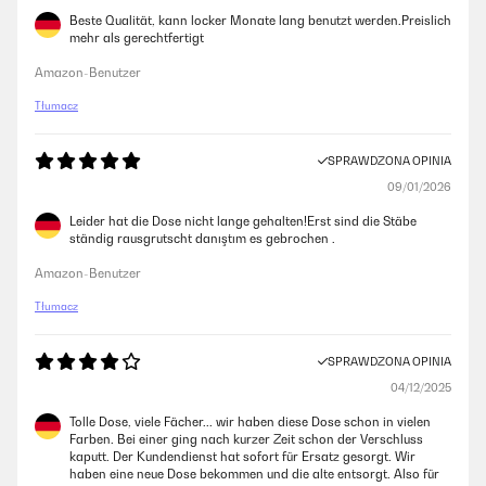
Beste Qualität, kann locker Monate lang benutzt werden.Preislich
mehr als gerechtfertigt
Amazon-Benutzer
Tłumacz
SPRAWDZONA OPINIA
09/01/2026
Leider hat die Dose nicht lange gehalten!Erst sind die Stäbe
ständig rausgrutscht danıştım es gebrochen .
Amazon-Benutzer
Tłumacz
SPRAWDZONA OPINIA
04/12/2025
Tolle Dose, viele Fächer... wir haben diese Dose schon in vielen
Farben. Bei einer ging nach kurzer Zeit schon der Verschluss
kaputt. Der Kundendienst hat sofort für Ersatz gesorgt. Wir
haben eine neue Dose bekommen und die alte entsorgt. Also für