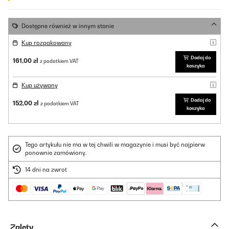
Dostępne również w innym stanie
Kup rozpakowany
Dodaj do
161,00 zł
z podatkiem VAT
koszyka
Kup używany
Dodaj do
152,00 zł
z podatkiem VAT
koszyka
Tego artykułu nie ma w tej chwili w magazynie i musi być najpierw
ponownie zamówiony.
14 dni na zwrot
Zalety