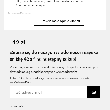
alle, die sich aufregen, einfach mal reklamieren. Der
Kundendienst ist super.
Amazon-Benutzer
Pokaż moje opinie klienta
Tłumacz
SPRAWDZONA OPINIA
29/07/2025
-42 zł
Die Box an sich ist super, sehr leicht, gut zu reinigen und auch mit
genügend Fächern. Leider ist bei unserer Box nach einem
Zapisz się do naszych wiadomości i uzyskaj
knappen Jahr der Verschluss abgebrochen. Klarstein kontaktiert,
zniżkę 42 zł* na następny zakup!
nach gut 4-wöchiger Wartezeit kam eine Mail auf Polnisch (?)
zurück. Laut Übersetzung in etwa, wir haben keinen Kontakt und
ich soll mich an den Verkäufer wenden..... Nachdem ich mehrere
Zapisz się do naszego newslettera, aby jako jeden z pierwszych
kenne, die das Problemit den Verschlüssen haben wird die
dowiedzieć się o nadchodzących wyprzedażach!
nächste Box von einem anderen Anbieter sein.
Rabatu 42 zł nie można łączyć z innymi kuponami. Minimalna wartość
Amazon-Benutzer
zamówienia 420 zł.
Tłumacz
SPRAWDZONA OPINIA
Prywatność
24/07/2025