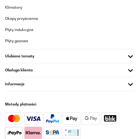
ist robust, stabil und wirkt langlebig. Die Dose ist superleicht,
Klimatory
lässt sich kinderleicht öffnen und wieder fest verschließen – auch
für Kinderhände perfekt geeignet. Besonders praktisch finden
wir, dass sie sich sehr gut reinigen lässt – sowohl per Hand als
Okapy przyścienne
auch in der Spülmaschine. Die Farbe ist toll und bleibt auch nach
vielen Spülgängen schön kräftig. Ein weiterer Pluspunkt: Die
Płyty indukcyjne
Brotdose passt perfekt in den Ergobag-Schulranzen und hat
bereits mehrere Stürze überstanden, ohne kaputtzugehen oder
Płyty gazowe
aufzugehen.Der Preis ist zwar etwas höher, aber aus unserer
Sicht gerechtfertigt – vor allem, wenn sie im Angebot ist.
Insgesamt ein rundum durchdachtes Produkt, das wir gerne
Ulubione tematy
weiterempfehlen!
Amazon-Benutzer
Obsługa klienta
Tłumacz
Informacje
SPRAWDZONA OPINIA
19/05/2025
Metody płatności
Wir nutzen diese Brotdose nun seit einigen Monaten täglich und
sind sehr zufrieden. Die Qualität ist wirklich top: Der Kunststoff
ist robust, stabil und wirkt langlebig. Die Dose ist superleicht,
lässt sich kinderleicht öffnen und wieder fest verschließen – auch
für Kinderhände perfekt geeignet. Besonders praktisch finden
wir, dass sie sich sehr gut reinigen lässt – sowohl per Hand als