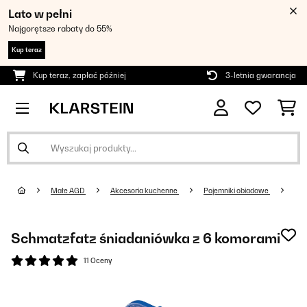
Lato w pełni
Najgorętsze rabaty do 55%
Kup teraz
Kup teraz, zapłać później
3-letnia gwarancja
Małe AGD
Akcesoria kuchenne
Pojemniki obiadowe
Schmatzfatz śniadaniówka z 6 komorami
11 Oceny