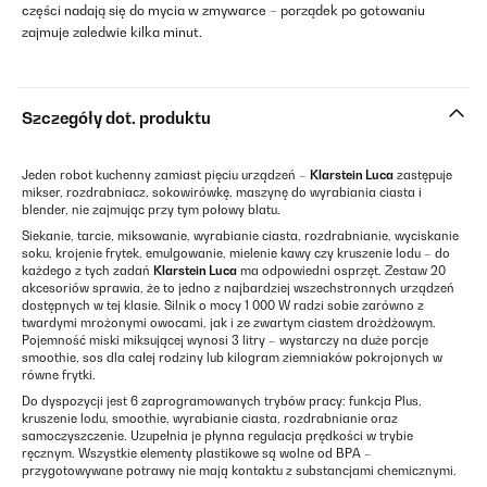
części nadają się do mycia w zmywarce – porządek po gotowaniu
zajmuje zaledwie kilka minut.
Szczegóły dot. produktu
Jeden robot kuchenny zamiast pięciu urządzeń –
Klarstein Luca
zastępuje
mikser, rozdrabniacz, sokowirówkę, maszynę do wyrabiania ciasta i
blender, nie zajmując przy tym połowy blatu.
Siekanie, tarcie, miksowanie, wyrabianie ciasta, rozdrabnianie, wyciskanie
soku, krojenie frytek, emulgowanie, mielenie kawy czy kruszenie lodu – do
każdego z tych zadań
Klarstein Luca
ma odpowiedni osprzęt. Zestaw 20
akcesoriów sprawia, że to jedno z najbardziej wszechstronnych urządzeń
dostępnych w tej klasie. Silnik o mocy 1 000 W radzi sobie zarówno z
twardymi mrożonymi owocami, jak i ze zwartym ciastem drożdżowym.
Pojemność miski miksującej wynosi 3 litry – wystarczy na duże porcje
smoothie, sos dla całej rodziny lub kilogram ziemniaków pokrojonych w
równe frytki.
Do dyspozycji jest 6 zaprogramowanych trybów pracy: funkcja Plus,
kruszenie lodu, smoothie, wyrabianie ciasta, rozdrabnianie oraz
samoczyszczenie. Uzupełnia je płynna regulacja prędkości w trybie
ręcznym. Wszystkie elementy plastikowe są wolne od BPA –
przygotowywane potrawy nie mają kontaktu z substancjami chemicznymi.