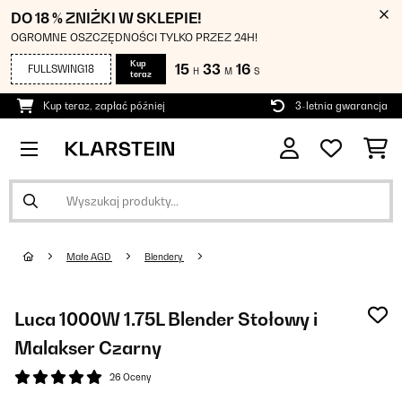
DO 18 % ZNIŻKI W SKLEPIE!
OGROMNE OSZCZĘDNOŚCI TYLKO PRZEZ 24H!
Kup
15
33
15
FULLSWING18
H
M
S
teraz
Kup teraz, zapłać później
3-letnia gwarancja
Małe AGD
Blendery
Luca 1000W 1.75L Blender Stołowy i
Malakser Czarny
26 Oceny