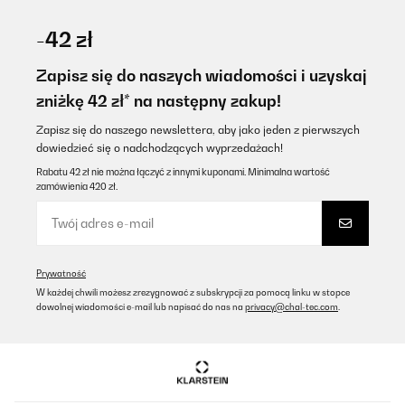
SPRAWDZONA OPINIA
20/06/2024
-42 zł
Passt einfach
Zapisz się do naszych wiadomości i uzyskaj
Amazon-Benutzer
zniżkę 42 zł* na następny zakup!
Tłumacz
Zapisz się do naszego newslettera, aby jako jeden z pierwszych
dowiedzieć się o nadchodzących wyprzedażach!
SPRAWDZONA OPINIA
Rabatu 42 zł nie można łączyć z innymi kuponami. Minimalna wartość
zamówienia 420 zł.
25/12/2023
Ich liebe diese Maschine, sie hat einen starken Motor und macht
alles so, wie sie es soll. Ja, sie ist teilweise etwas laut, jedoch in
einem passenden Ausmaß, denn welche Maschine zerkleinert
z.B. Karotten leise?Würde sie jederzeit wieder kaufen! Preis-
Prywatność
Leistung ebenso sehr gut
W każdej chwili możesz zrezygnować z subskrypcji za pomocą linku w stopce
Amazon-Benutzer
dowolnej wiadomości e-mail lub napisać do nas na
privacy@chal-tec.com
.
Tłumacz
SPRAWDZONA OPINIA
23/12/2023