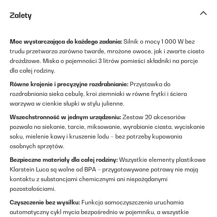
Zalety
Moc wystarczająca do każdego zadania:
Silnik o mocy 1 000 W bez
trudu przetwarza zarówno twarde, mrożone owoce, jak i zwarte ciasto
drożdżowe. Miska o pojemności 3 litrów pomieści składniki na porcje
dla całej rodziny.
Równe krojenie i precyzyjne rozdrabnianie:
Przystawka do
rozdrabniania sieka cebulę, kroi ziemniaki w równe frytki i ściera
warzywa w cienkie słupki w stylu julienne.
Wszechstronność w jednym urządzeniu:
Zestaw 20 akcesoriów
pozwala na siekanie, tarcie, miksowanie, wyrabianie ciasta, wyciskanie
soku, mielenie kawy i kruszenie lodu – bez potrzeby kupowania
osobnych sprzętów.
Bezpieczne materiały dla całej rodziny:
Wszystkie elementy plastikowe
Klarstein Luca są wolne od BPA – przygotowywane potrawy nie mają
kontaktu z substancjami chemicznymi ani niepożądanymi
pozostałościami.
Czyszczenie bez wysiłku:
Funkcja samoczyszczenia uruchamia
automatyczny cykl mycia bezpośrednio w pojemniku, a wszystkie