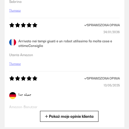
Sabrina
Tłumacz
SPRAWDZONA OPINIA
24/01/2026
Arrivato nei tempi giusti e un robot utilissimo fa molte cose e
ottimoConsiglio
Utente Amazon
Tłumacz
SPRAWDZONA OPINIA
13/05/2025
جميله جدا
Amazon-Benutzer
Pokaż moje opinie klienta
Tłumacz