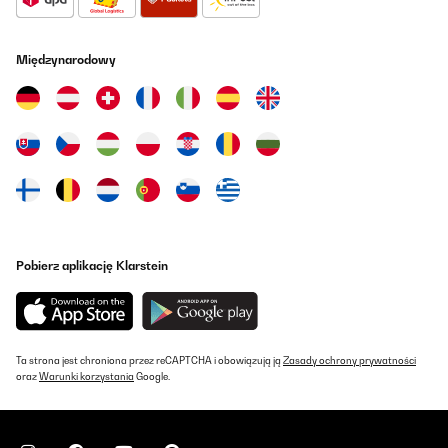
Utilisateur d'Amazon
Tłumacz
Międzynarodowy
SPRAWDZONA OPINIA
29/04/2022
Also ich kann nur positives erzählen. Das Gerät hat soviel
Möglichkeiten ich hatte noch garnicht Zeit alle zu testen. Der
einzigste Minuspunkt überhaupt wäre das beim raspeln die
Endstücke mit in den Auffangsbehälter fallen, z.b. Beim Karotten
raspeln. Ist vielleicht dem enormen Fassungsvermögen der
Schüssel geschuldet, aber ich wollte so eine große Schüssel mit
riesigem Inhalt. Ist schon jammern auf höchsten Niveau. Also
alles Top
Pobierz aplikację Klarstein
Amazon-Benutzer
Tłumacz
Ta strona jest chroniona przez reCAPTCHA i obowiązują ją
Zasady ochrony prywatności
SPRAWDZONA OPINIA
oraz
Warunki korzystania
Google.
29/04/2022
Also ich kann nur positives erzählen. Das Gerät hat soviel
Möglichkeiten ich hatte noch garnicht Zeit alle zu testen.Der