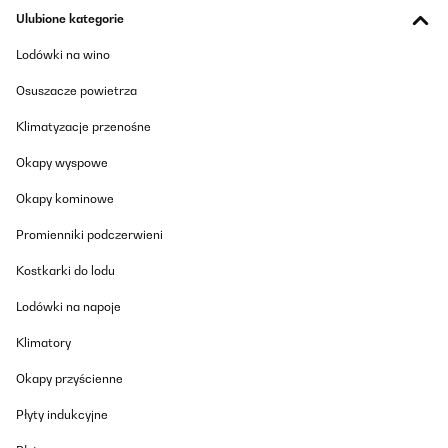
Ulubione kategorie
Rien de mieux que se mixeur je recommande
Lodówki na wino
Utilisateur d'Amazon
Osuszacze powietrza
Tłumacz
Klimatyzacje przenośne
SPRAWDZONA OPINIA
Okapy wyspowe
18/12/2023
Okapy kominowe
Magnifique appareil offert à ma soeur pour son restaurant, qui
ne tarit pas d'eloge
Promienniki podczerwieni
Utilisateur d'Amazon
Kostkarki do lodu
Tłumacz
Lodówki na napoje
SPRAWDZONA OPINIA
Klimatory
05/12/2023
Okapy przyścienne
Ce robot multifonction a l'air top hâte de l'essayer en tout cas
très jolie et pleins d'accessoires tout est arrivé nickel
Płyty indukcyjne
Utilisateur d'Amazon