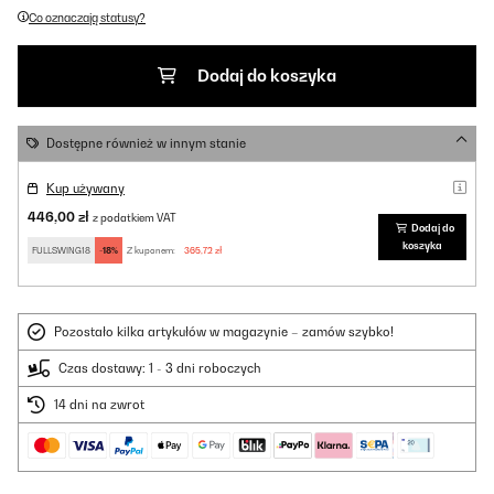
Co oznaczają statusy?
Dodaj do koszyka
Dostępne również w innym stanie
Kup używany
446,00 zł
z podatkiem VAT
Dodaj do
koszyka
FULLSWING18
-18%
Z kuponem:
365,72 zł
Pozostało kilka artykułów w magazynie – zamów szybko!
Czas dostawy: 1 - 3 dni roboczych
14 dni na zwrot