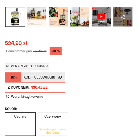
+3
524,90 zł
-30%
Cena promocyjna:
755,90 zł
NUMER ARTYKUŁU: 10035487
-18%
KOD:
FULLSWING18
Z KUPONEM:
430,42 ZŁ
Warunki użytkowania
KOLOR:
Czarny
Czerwony
Wkrótce ponownie
dostępne