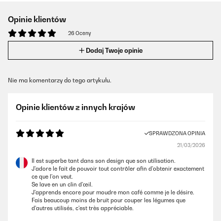
Opinie klientów
26 Oceny
Dodaj Twoje opinie
Nie ma komentarzy do tego artykułu.
Opinie klientów z innych krajów
SPRAWDZONA OPINIA
21/03/2026
Il est superbe tant dans son design que son utilisation.
J'adore le fait de pouvoir tout contrôler afin d'obtenir exactement
ce que l'on veut.
Se lave en un clin d'œil.
J'apprends encore pour moudre mon café comme je le désire.
Fais beaucoup moins de bruit pour couper les légumes que
d'autres utilisés, c'est très appréciable.