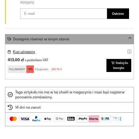
dostępny.
Ostrzec
Dostępne również w innym stanie
Kup używany
413,00 zł
z podatkiem VAT
Dodaj do
koszyka
FULLSWING17
-17%
Z kuponem:
342,79 zł
Tego artykułu nie ma w tej chwili w magazynie i musi być najpierw
ponownie zamówiony.
14 dni na zwrot