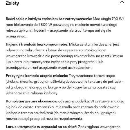
Zalety
Radzi sobie z każdym zadaniem bez zatrzymywania:
Moc ciągła 700 W i
moc blokowania do 1 800 W pozwalają na mielenie nawet twardego
mięsa z żyłkami i kośćmi – urządzenie nie traci tempa ani się nie
przegrzewa.
Higiena i trwałość bez kompromisów:
Miska ze stali nierdzewnej jest
odporna na zabrudzenia i łatwa do czyszczenia. Zaokrąglone
wewnętrzne krawędzie nie pozostawiają zakamarków na resztki mięsa
lub ciasta, a automatyczne wyłączenie przy przegrzaniu lub
przeciążeniu chroni urządzenie przed uszkodzeniem.
Precyzyjna kontrola stopnia mielenia:
Trzy wymienne tarcze tnące
(drobna, średnia, gruba) umożliwiają dopasowanie tekstury do potrzeb –
od grubego mielonego na burgery po delikatny farsz na pasztet czy
własnoręcznie robione kiełbasy.
Kompletny zestaw akcesoriów od razu w pudełku:
W zestawie znajdują
się hak do ciasta, trzepaczka, mieszadło oraz zestaw do nadziewania
kiełbas z trzema nakładkami (do mas drobnych, średnich i grubych) –
można zacząć pracę od razu po rozpakowaniu.
Łatwe utrzymanie w czystości na co dzień:
Zaokrąglone wewnętrzne