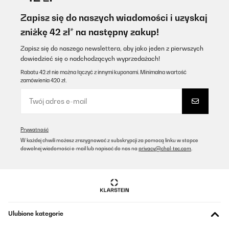
El producto se ve robusto y funciona perfectamente, tal y como
se describe. Si que es verdad que es un poco ruidoso, pero creo
Zapisz się do naszych wiadomości i uzyskaj
que este tipo de maquinaria suelen ser así. No puedo valorar su
zniżkę 42 zł* na następny zakup!
durabilidad, pero mi impresión es que está bien construido y es
un producto duradero.
Zapisz się do naszego newslettera, aby jako jeden z pierwszych
Usuario/a de amazon
dowiedzieć się o nadchodzących wyprzedażach!
Tłumacz
Rabatu 42 zł nie można łączyć z innymi kuponami. Minimalna wartość
zamówienia 420 zł.
SPRAWDZONA OPINIA
09/01/2026
magnifique article, très bien emballé, délais respectés, super,
Prywatność
merci.
W każdej chwili możesz zrezygnować z subskrypcji za pomocą linku w stopce
dowolnej wiadomości e-mail lub napisać do nas na
privacy@chal-tec.com
.
Utilisateur d'Amazon
Tłumacz
SPRAWDZONA OPINIA
06/12/2025
Ulubione kategorie
Für den Zweck meiner Wünsche völlig ausreichend,daher
empfehlenswert