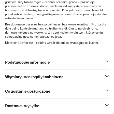
grubych. Trzy tarcze tnące – drobna, średnia i gruba – pozwalają
precyzyjnie kontrolować stopień mielenia: od soczystego mielonego na
burgery aż po delikatny farsz na pasztet. Pokrywka ochronna chroni blat
przed zabrudzeniem, a antypoślizgowe gumowe nóżki zapewniają stabilne
ustawienie na blacie.
Bez dodanego tłuszczu, bez wypełniaczy, bez konserwantów – Kraftprotz
daje pełną kontrolę nad tym, co trafia na stół. Ciasto na chleb rano,
domowa kiełbasa na weekend: to robot kuchenny dla tych, którzy cenią
samodzielne gotowanie i wiedzą, co jedzą.
Klarstein Kraftprotz – solidny wybór do każdej wymagającej kuchni.
Podstawowe informacje
Wymiary i szczegóły techniczne
Co zostanie dostarczone
Dostawa i wysyłka