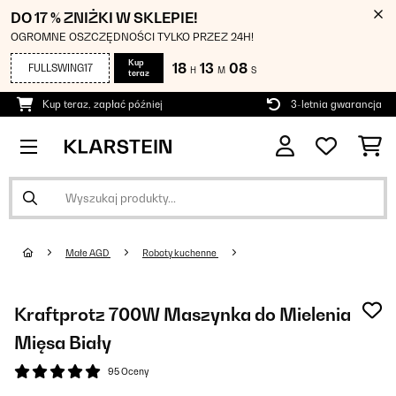
DO 17 % ZNIŻKI W SKLEPIE!
OGROMNE OSZCZĘDNOŚCI TYLKO PRZEZ 24H!
Kup
18
13
08
FULLSWING17
H
M
S
teraz
Kup teraz, zapłać później
3-letnia gwarancja
Małe AGD
Roboty kuchenne
Kraftprotz 700W Maszynka do Mielenia
Mięsa Biały
95 Oceny