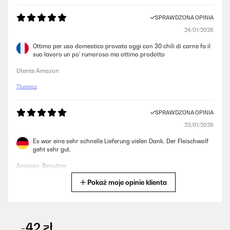
SPRAWDZONA OPINIA
24/01/2026
Ottimo per uso domestico provato oggi con 30 chili di carne fa il
suo lavoro un po' rumoroso ma ottimo prodotto
Utente Amazon
Tłumacz
SPRAWDZONA OPINIA
22/01/2026
Es war eine sehr schnelle Lieferung vielen Dank. Der Fleischwolf
geht sehr gut.
Amazon-Benutzer
Pokaż moje opinie klienta
Tłumacz
SPRAWDZONA OPINIA
14/01/2026
-42 zł