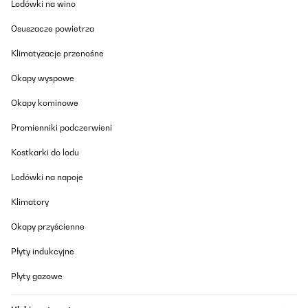
Lodówki na wino
Amazon-Benutzer
Osuszacze powietrza
Tłumacz
Klimatyzacje przenośne
SPRAWDZONA OPINIA
Okapy wyspowe
27/10/2025
Okapy kominowe
Pünktliche Lieferung, hervorragende Verarbeitung und Funktion
auch der Wurstfüller funktioniert sehr gut
Promienniki podczerwieni
Amazon-Benutzer
Kostkarki do lodu
Tłumacz
Lodówki na napoje
Klimatory
SPRAWDZONA OPINIA
27/10/2025
Okapy przyścienne
Fa perfettamente il suo lavoro. Devo ancora testare gli accessori
Płyty indukcyjne
però per quanto riguarda la macinatura è perfetta.
Utente Amazon
Płyty gazowe
Tłumacz