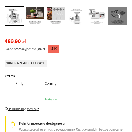
+3
486,90 zł
-31%
Cena promocyjna:
709,90 zł
NUMER ARTYKUŁU: 10034215
KOLOR:
Biały
Czarny
Dostępne
Co oznaczają statusy?
Poinformować o dostępności
Wpisz swój adres e-mail, a powiadomimy Cię, gdy produkt będzie ponownie