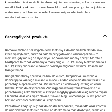
krawędzie miski ze stali nierdzewnej nie pozostawiają zakamarków na
resztki. Pokrywka ochronna chroni blat podczas pracy, a funkcja biegu
wstecznego odblokowuje zablokowane mięso lub ciasto bez
rozkładania urządzenia.
Szczegóły dot. produktu
Domowe mielone bez wypełniaczy, kiełbasy z dokładnie tych składników,
które się wybierze, suszona salami przygotowana własnoręcznie – to
możliwe, gdy ma się do dyspozycji odpowiednio mocny sprzęt. Klarstein
Kraftprotz to robot kuchenny o mocy ciągłej 700 W i mocy blokowania do 1
800 W, który radzi sobie nawet z twardym mięsem z żyłkami i kośćmi, nie
tracąc tempa.
Napęd planetarny sprawia, że hak do ciasta, trzepaczka i mieszadło
docierają do każdego miejsca w misce – żadna część ciasta ani farszu nie
pozostaje nieprzemieszana. Miska ze stali nierdzewnej jest higieniczna,
trwała i łatwa do czyszczenia. Zaokrąglone wewnętrzne krawędzie nie
pozostawiają zakamarków, w których mogłyby gromadzić się resztki mięsa
lub ciasta. Jeśli coś się zablokuje, funkcja biegu wstecznego usuwa problem
bez konieczności rozkładania urządzenia.
W zestawie znajdują się: hak do ciasta, trzepaczka, mieszadło oraz zestaw
do nadziewania kiełbas z trzema nakładkami do mas drobnych, średnich i