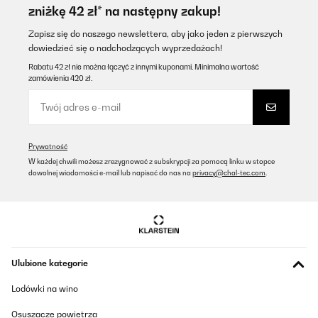
Solcan
zniżkę 42 zł* na następny zakup!
Tłumacz
Zapisz się do naszego newslettera, aby jako jeden z pierwszych
dowiedzieć się o nadchodzących wyprzedażach!
SPRAWDZONA OPINIA
Rabatu 42 zł nie można łączyć z innymi kuponami. Minimalna wartość
zamówienia 420 zł.
30/04/2025
top proizvod
Tomislav
Prywatność
Tłumacz
W każdej chwili możesz zrezygnować z subskrypcji za pomocą linku w stopce
dowolnej wiadomości e-mail lub napisać do nas na
privacy@chal-tec.com
.
SPRAWDZONA OPINIA
23/08/2024
A la fois robuste et esthétique et finalement assez facile à
nettoyer. Les deux surfaces indépendantes électriquement nous
permettent d avoir la puissance désirée tout en préservant la
Ulubione kategorie
consommation électrique. Encore bravo au service commercial
qui suite a un litige avec le transporteur (totalement indépendant
Lodówki na wino
de klarstein) à été irréprochable !
Utilisateur d'Amazon
Osuszacze powietrza