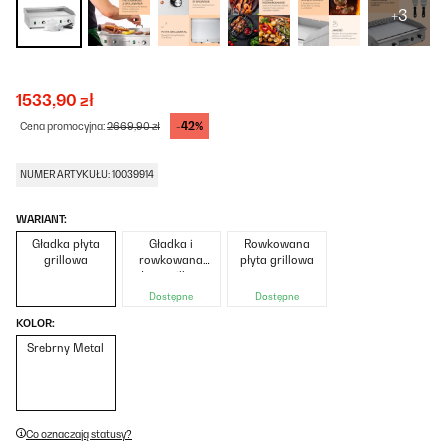
+3
1533,90 zł
-42%
Cena promocyjna:
2669,90 zł
NUMER ARTYKUŁU: 10039914
WARIANT:
Gładka płyta
Gładka i
Rowkowana
grillowa
rowkowana
płyta grillowa
płyta grillowa
Dostępne
Dostępne
KOLOR:
Srebrny Metal
Co oznaczają statusy?