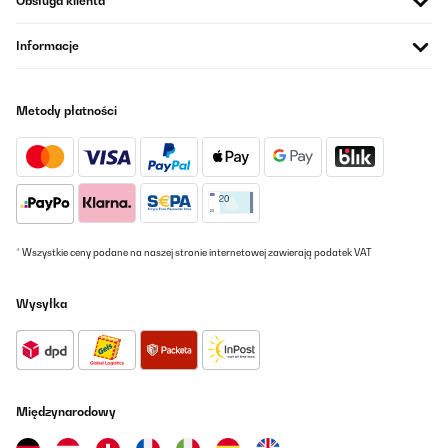
Obsługa klienta
keinen Rauchgeschmack am Fleisch mag. Nur mit dem Reinigen
bin ich mir noch unsicher.
Informacje
Amazon-Benutzer
Tłumacz
Metody płatności
SPRAWDZONA OPINIA
15/11/2023
El peso de la plancha y su volumen
Usuario/a de amazon
* Wszystkie ceny podane na naszej stronie internetowej zawierają podatek VAT
Tłumacz
Wysyłka
SPRAWDZONA OPINIA
06/03/2023
Richtig gut gefällt uns
Międzynarodowy
Amazon-Benutzer