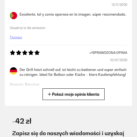
12/11/2025
Excelente, tal y como aparece en la imagen, súper recomendado.
Usuario/a de amazon
Tłumacz
SPRAWDZONA OPINIA
10/07/2025
Der Grill heizt schnell auf, ist leicht zu bedienen und super einfach
zu reinigen. Ideal für Balkon oder Küche – klare Kaufempfehlung!
Amazon-Benutzer
Pokaż moje opinie klienta
Tłumacz
SPRAWDZONA OPINIA
14/05/2025
-42 zł
Recomand produsul. Calitate pret excelente!
Zapisz się do naszych wiadomości i uzyskaj