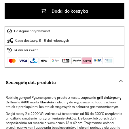
Dodaj do koszyka
Dostępny natychmiast!
Czas dostawy: 8 - 9 dni roboczych
14 dni na zwrot
Szczegóły dot. produktu
Robi się gorąco! Pyszne specjały prosto z rusztu zapewnia
grill elektryczny
Grillmeile 4400 marki
Klarstein
- idealny do wyposażenia food trucków,
stoisk z przekąskami lub stoisk targowych w sektorze gastronomicznym.
Dzięki mocy 2 x 2200 W i zakresowi temperatur od 50 do 300°C urządzenie
umożliwia smażenie i przyrumienianie steków, kiełbasek lub całych dań
bezpośrednio na ruszcie o wymiarach 73 x 42 cm. Trójstronna osłona
przed rozpryskami zapewnia bezpieczeństwo i chroni podczas obracania