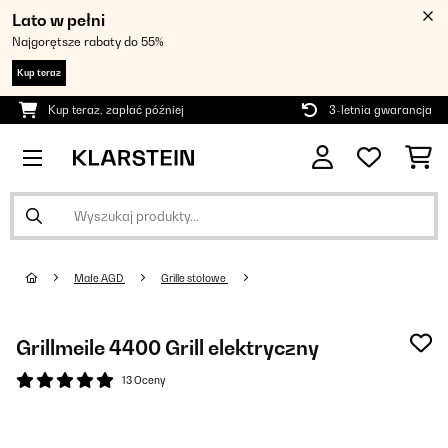
Lato w pełni
Najgorętsze rabaty do 55%
Kup teraz
Kup teraz, zapłać później
3-letnia gwarancja
Małe AGD
Grille stołowe
Grillmeile 4400 Grill elektryczny
13 Oceny