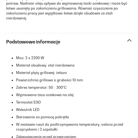
potraw. Nadmiar oleju spływa do wyjmowanej tacki ociekowej i może być
łatwo usunięty po zakończeniu grillowania. Również czyszczenie po
zakończeniu pracy jest wyjątkowo łatwe dzięki obudowie ze stali
nierdzewnej.
Podstawowe informacje
Moc: 2 x 2200 W
Materiał obudowy: stal nierdzewna
Materiał płyty grillowej: żelazo
Powierzchnia grillowa o grubości 10 mm
Zakres temperatur: 50 - 300°C
Wyjmowana taca ociekowa na olej
Termostat EGO
Wskaźnik LED
Sterowanie za pomocą pokrętła
W zestawie ruszt do podtrzymywania temperatury, osłona przed
rozpryskami i 2 szpatułki
Zabezpieczenie przed przegrzaniem