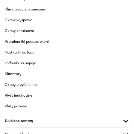
Tłumacz
Klimatyzacje przenośne
Okapy wyspowe
SPRAWDZONA OPINIA
12/08/2024
Okapy kominowe
Compte tenu de son poids, j'ai découvert lors du déballage que
Promienniki podczerwieni
cet ustensile avait certainement reçu un coup sur la façade.Je n'ai
pas pu vous le renvoyer car beaucoup trop lourd pour moi à
Kostkarki do lodu
manipuler il m'aurait fallu de l'aide que je n'avais pas.C'est
dommage!Le fonctionnement n'est pas endommagé fort
heureusement, j'ai testé la cuisson de la viande rouge qui est très
Lodówki na napoje
bonne, pas encore celle des légumes .Je vous donnerai u ne
appréciation des légumes plus tard.Il fait très chaud chez moi
Klimatory
(NICE), et cuisiner à l'extérieur est difficile.Je reviendrai vers vous
plus tard.
Okapy przyścienne
Utilisateur d'Amazon
Płyty indukcyjne
Tłumacz
Płyty gazowe
SPRAWDZONA OPINIA
Ulubione tematy
20/06/2024
Kam gut verpackt an. Schon getestet, Ergebnis war super,da ich