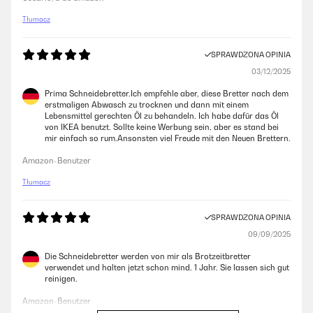
Tłumacz
SPRAWDZONA OPINIA
03/12/2025
Prima Schneidebretter.Ich empfehle aber, diese Bretter nach dem
erstmaligen Abwasch zu trocknen und dann mit einem
Lebensmittel gerechten Öl zu behandeln. Ich habe dafür das Öl
von IKEA benutzt. Sollte keine Werbung sein, aber es stand bei
mir einfach so rum.Ansonsten viel Freude mit den Neuen Brettern.
Amazon-Benutzer
Tłumacz
SPRAWDZONA OPINIA
09/09/2025
Die Schneidebretter werden von mir als Brotzeitbretter
verwendet und halten jetzt schon mind. 1 Jahr. Sie lassen sich gut
reinigen.
Amazon-Benutzer