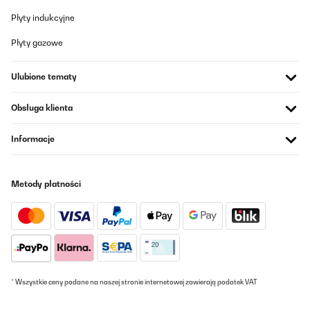
Utente Amazon
Płyty indukcyjne
Tłumacz
Płyty gazowe
SPRAWDZONA OPINIA
Ulubione tematy
10/01/2024
A articolo fatto molto bene di qualità sono soddisfatta del mio
Obsługa klienta
acquisto lo consiglio
Informacje
Utente Amazon
Tłumacz
Metody płatności
SPRAWDZONA OPINIA
20/12/2023
Es passt so wie erwartet
Amazon-Benutzer
* Wszystkie ceny podane na naszej stronie internetowej zawierają podatek VAT
Tłumacz