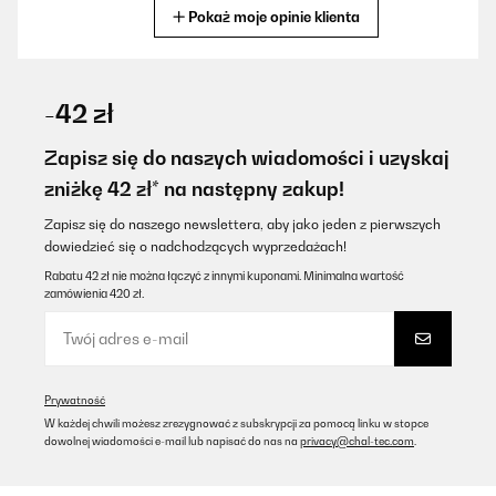
Pokaż moje opinie klienta
Tłumacz
SPRAWDZONA OPINIA
11/08/2025
-42 zł
Stabil, leicht zu reinigen und groß genug für die Brotzeit.
Zapisz się do naszych wiadomości i uzyskaj
Amazon-Benutzer
zniżkę 42 zł* na następny zakup!
Tłumacz
Zapisz się do naszego newslettera, aby jako jeden z pierwszych
dowiedzieć się o nadchodzących wyprzedażach!
SPRAWDZONA OPINIA
Rabatu 42 zł nie można łączyć z innymi kuponami. Minimalna wartość
zamówienia 420 zł.
03/12/2024
Tutto ok
Utente Amazon
Prywatność
Tłumacz
W każdej chwili możesz zrezygnować z subskrypcji za pomocą linku w stopce
dowolnej wiadomości e-mail lub napisać do nas na
privacy@chal-tec.com
.
SPRAWDZONA OPINIA