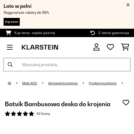
Lato w pełni
Najgorętsze rabaty do 55%
Kup teraz
Kup teraz, zapłać później
3-letnia gwarancja
Małe AGD
Akcesoria kuchenne
Przybory kuchenne
Batvik Bambusowa deska do krojenia
42 Oceny