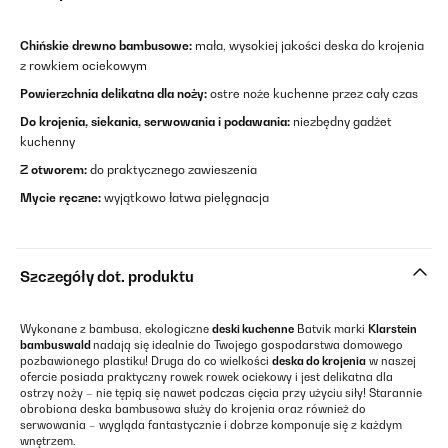
Chińskie drewno bambusowe:
mała, wysokiej jakości deska do krojenia
z rowkiem ociekowym
Powierzchnia delikatna dla noży:
ostre noże kuchenne przez cały czas
Do krojenia, siekania, serwowania i podawania:
niezbędny gadżet
kuchenny
Z otworem:
do praktycznego zawieszenia
Mycie ręczne:
wyjątkowo łatwa pielęgnacja
Szczegóły dot. produktu
Wykonane z bambusa, ekologiczne
deski kuchenne
Batvik marki
Klarstein
bambuswald
nadają się idealnie do Twojego gospodarstwa domowego
pozbawionego plastiku! Druga do co wielkości
deska do krojenia
w naszej
ofercie posiada praktyczny rowek rowek ociekowy i jest delikatna dla
ostrzy noży – nie tępią się nawet podczas cięcia przy użyciu siły! Starannie
obrobiona deska bambusowa służy do krojenia oraz również do
serwowania – wygląda fantastycznie i dobrze komponuje się z każdym
wnętrzem.