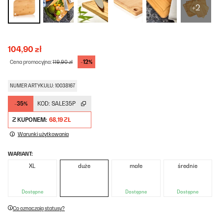
+2
104,90 zł
-12%
Cena promocyjna:
119,90 zł
NUMER ARTYKUŁU: 10038167
-35%
KOD:
SALE35P
Z KUPONEM:
68,19 ZŁ
Warunki użytkowania
WARIANT:
XL
duże
małe
średnie
Dostępne
Dostępne
Dostępne
Co oznaczają statusy?