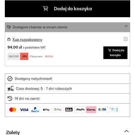
Dodaj do koszyka
Dostępne również w innym stanie
Kup rozpakowany
94,00 zł
z podatkiem VAT
Dodaj do
koszyka
SALE35P
-35%
Z kuponem:
61,10 zł
Dostępny natychmiast!
Czas dostawy: 5 - 7 dni roboczych
14 dni na zwrot
Zalety