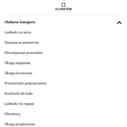
28/02/2024
Tagliere abbastanza robusto con scavo raccogli liquidi. Lo
usiamo per portare bistecche e tagliate in tavola e il sangue non
cola sulla tovaglia. Esteticamente bello e corposo Consigliato.
Ulubione kategorie
Utente Amazon
Lodówki na wino
Tłumacz
Osuszacze powietrza
SPRAWDZONA OPINIA
Klimatyzacje przenośne
30/01/2024
Okapy wyspowe
Lo uso da 2 settimane e ne sono contento. Funziona.
Okapy kominowe
Utente Amazon
Promienniki podczerwieni
Tłumacz
Kostkarki do lodu
SPRAWDZONA OPINIA
Lodówki na napoje
12/01/2024
Klimatory
VERSATILE, LEGGERO DI FACILE UTLIZZO. IN RAPPORTO AL
PREZZO, UN BUON PRODOTTO. LO CONSIGLIO.
Okapy przyścienne