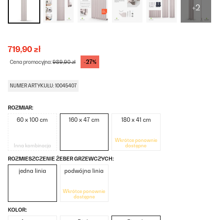
+2
719,90 zł
-27%
Cena promocyjna:
989,90 zł
NUMER ARTYKUŁU: 10045407
ROZMIAR:
60 x 100 cm
160 x 47 cm
180 x 41 cm
Wkrótce ponownie
Inna kombinacja
dostępne
ROZMIESZCZENIE ŻEBER GRZEWCZYCH:
jedna linia
podwójna linia
Wkrótce ponownie
dostępne
KOLOR: