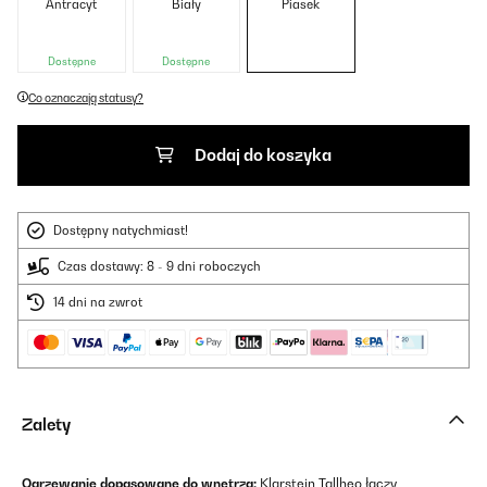
Antracyt
Biały
Piasek
Dostępne
Dostępne
Co oznaczają statusy?
Dodaj do koszyka
Dostępny natychmiast!
Czas dostawy: 8 - 9 dni roboczych
14 dni na zwrot
Zalety
Ogrzewanie dopasowane do wnętrza:
Klarstein Tallheo łączy