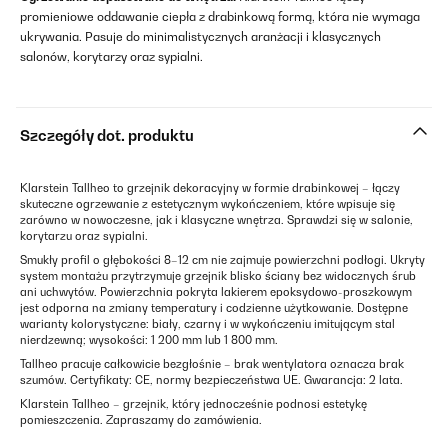
promieniowe oddawanie ciepła z drabinkową formą, która nie wymaga
ukrywania. Pasuje do minimalistycznych aranżacji i klasycznych
salonów, korytarzy oraz sypialni.
Szczegóły dot. produktu
Klarstein Tallheo to grzejnik dekoracyjny w formie drabinkowej – łączy
skuteczne ogrzewanie z estetycznym wykończeniem, które wpisuje się
zarówno w nowoczesne, jak i klasyczne wnętrza. Sprawdzi się w salonie,
korytarzu oraz sypialni.
Smukły profil o głębokości 8–12 cm nie zajmuje powierzchni podłogi. Ukryty
system montażu przytrzymuje grzejnik blisko ściany bez widocznych śrub
ani uchwytów. Powierzchnia pokryta lakierem epoksydowo-proszkowym
jest odporna na zmiany temperatury i codzienne użytkowanie. Dostępne
warianty kolorystyczne: biały, czarny i w wykończeniu imitującym stal
nierdzewną; wysokości: 1 200 mm lub 1 800 mm.
Tallheo pracuje całkowicie bezgłośnie – brak wentylatora oznacza brak
szumów. Certyfikaty: CE, normy bezpieczeństwa UE. Gwarancja: 2 lata.
Klarstein Tallheo – grzejnik, który jednocześnie podnosi estetykę
pomieszczenia. Zapraszamy do zamówienia.