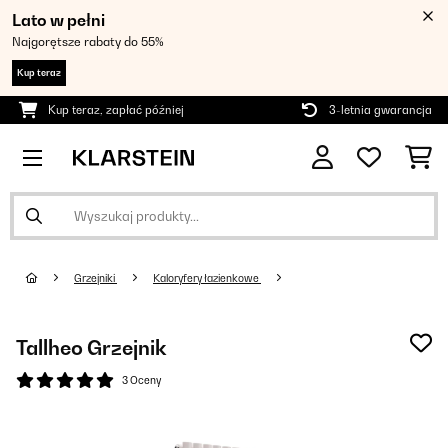
Lato w pełni
Najgorętsze rabaty do 55%
Kup teraz
Kup teraz, zapłać później
3-letnia gwarancja
Grzejniki
Kaloryfery łazienkowe
Tallheo Grzejnik
3 Oceny