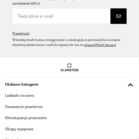
zamówienia 420 zł.
Prywatność
W każdej chwili możesz zrezygnować z subskrypcji za pomocą linku w stopce
dowolnej wiadomości e-mail lub napisać do nas na
privacy@chal-tec.com
.
Ulubione kategorie
Lodówki na wino
Osuszacze powietrza
Klimatyzacje przenośne
Okapy wyspowe