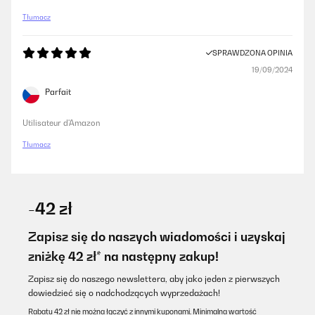
Tłumacz
SPRAWDZONA OPINIA
19/09/2024
Parfait
Utilisateur d'Amazon
Tłumacz
-42 zł
Zapisz się do naszych wiadomości i uzyskaj
zniżkę 42 zł* na następny zakup!
Zapisz się do naszego newslettera, aby jako jeden z pierwszych
dowiedzieć się o nadchodzących wyprzedażach!
Rabatu 42 zł nie można łączyć z innymi kuponami. Minimalna wartość