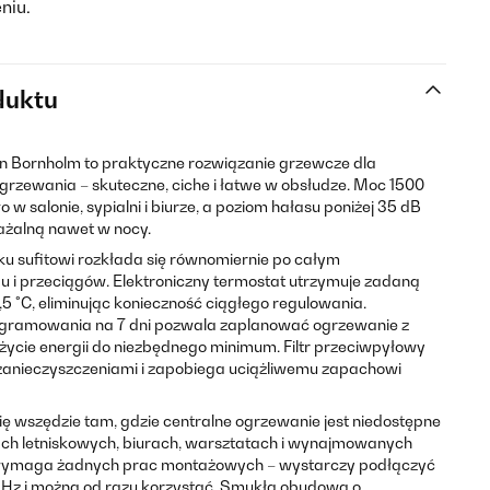
niu.
duktu
in Bornholm to praktyczne rozwiązanie grzewcze dla
rzewania – skuteczne, ciche i łatwe w obsłudze. Moc 1500
 salonie, sypialni i biurze, a poziom hałasu poniżej 35 dB
ażalną nawet w nocy.
 ku sufitowi rozkłada się równomiernie po całym
du i przeciągów. Elektroniczny termostat utrzymuje zadaną
5 °C, eliminując konieczność ciągłego regulowania.
ramowania na 7 dni pozwala zaplanować ogrzewanie z
życie energii do niezbędnego minimum. Filtr przeciwpyłowy
 zanieczyszczeniami i zapobiega uciążliwemu zapachowi
ę wszędzie tam, gdzie centralne ogrzewanie jest niedostępne
ch letniskowych, biurach, warsztatach i wynajmowanych
 wymaga żadnych prac montażowych – wystarczy podłączyć
 Hz i można od razu korzystać. Smukła obudowa o