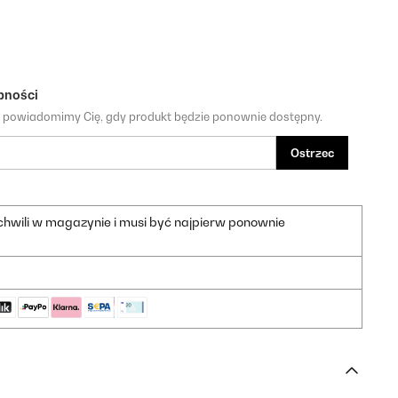
pności
a powiadomimy Cię, gdy produkt będzie ponownie dostępny.
Ostrzec
 chwili w magazynie i musi być najpierw ponownie