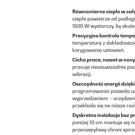
Równomierne ciepło w cał
ciepłe powietrze od podłogi 
1500 W wystarczy, by skutec
Precyzyjna kontrola tempe
temperaturę z dokładnością 
korygowania ustawień.
Cicha praca, nawet w nocy
pracuje niezauważalnie pod
wibracji.
Oszczędność energii dzię
programowania pozwala us
wyprzedzeniem – urządzenie 
przekłada się na niższe rac
Dyskretna instalacja bez 
poniżej 10 cm montuje się na
przeciwpyłowy chroni spir