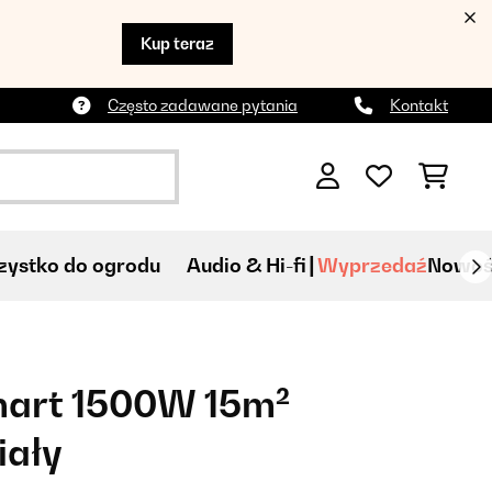
Kup teraz
Często zadawane pytania
Kontakt
ystko do ogrodu
Audio & Hi-fi
Wyprzedaź
Nowoś
art 1500W 15m²
iały