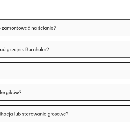
o zamontować na ścianie?
zać grzejnik Bornholm?
alergików?
likacja lub sterowanie głosowe?