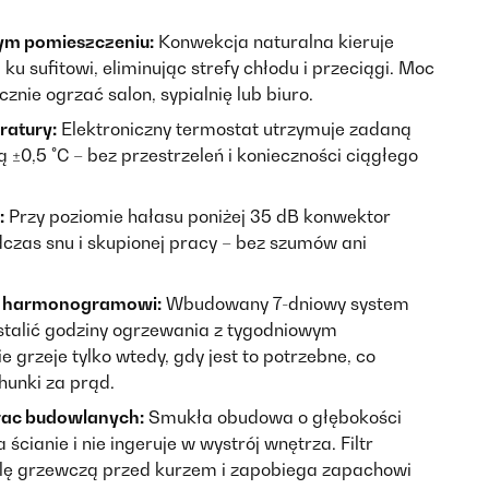
ym pomieszczeniu:
Konwekcja naturalna kieruje
ku sufitowi, eliminując strefy chłodu i przeciągi. Moc
znie ogrzać salon, sypialnię lub biuro.
ratury:
Elektroniczny termostat utrzymuje zadaną
±0,5 °C – bez przestrzeleń i konieczności ciągłego
:
Przy poziomie hałasu poniżej 35 dB konwektor
czas snu i skupionej pracy – bez szumów ani
ki harmonogramowi:
Wbudowany 7-dniowy system
talić godziny ogrzewania z tygodniowym
grzeje tylko wtedy, gdy jest to potrzebne, co
hunki za prąd.
prac budowlanych:
Smukła obudowa o głębokości
 ścianie i nie ingeruje w wystrój wnętrza. Filtr
alę grzewczą przed kurzem i zapobiega zapachowi