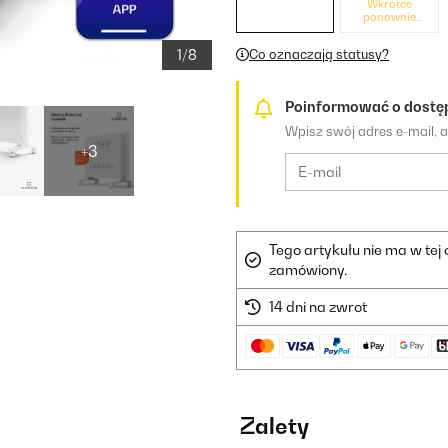
Wkrótce
ponownie
dostępne
1/8
Co oznaczają statusy?
Poinformować o dostę
Wpisz swój adres e-mail, 
+3
Tego artykułu nie ma w tej
zamówiony.
14 dni na zwrot
Zalety