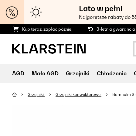
Lato w pełni
Najgorętsze rabaty do 
Kup teraz, zapłać później
3-letnia gwarancja
AGD
Małe AGD
Grzejniki
Chłodzenie
Grzejniki
Grzejniki konwektorowe
Bornholm Sm