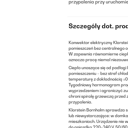
przypalenia przy uruchomie
Szczegóły dot. pro
Konwektor elektryczny Klarste
pomieszczeń bez centralnego og
W zapewnia równomierne ciepło w
oznacza pracę niemal niezauw
Ciepło unoszące się od podłogi
pomieszczeniu – bez stref chło
temperaturę z dokładnością ±0,
Tygodniowy harmonogram prog
wyprzedzeniem i ograniczyć zu
chroni spiralę grzewczą przed
przypalenia.
Klarstein Bornholm sprawdza si
lub niewystarczające: w domka
mieszkaniach. Urządzenie nie
do gniazdka 220–240 V, 50/60