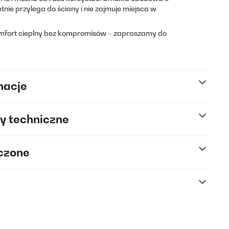
tnie przylega do ściany i nie zajmuje miejsca w
omfort cieplny bez kompromisów – zapraszamy do
macje
y techniczne
rczone