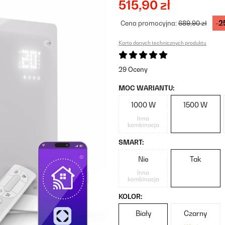
515,90 zł
-2
Cena promocyjna:
689,90 zł
Karta danych technicznych produktu
29 Oceny
MOC WARIANTU:
1000 W
1500 W
Inna
kombinacja
SMART:
Nie
Tak
Inna
kombinacja
KOLOR:
Biały
Czarny