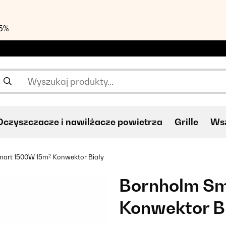
55%
Oczyszczacze i nawilżacze powietrza
Grille
Wsz
art 1500W 15m² Konwektor Biały
Bornholm Sm
Konwektor B