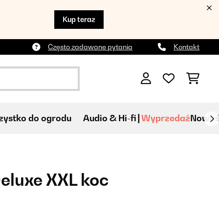
Kup teraz
Często zadawane pytania
Kontakt
ystko do ogrodu
Audio & Hi-fi
Wyprzedaź
Nowoś
eluxe XXL koc