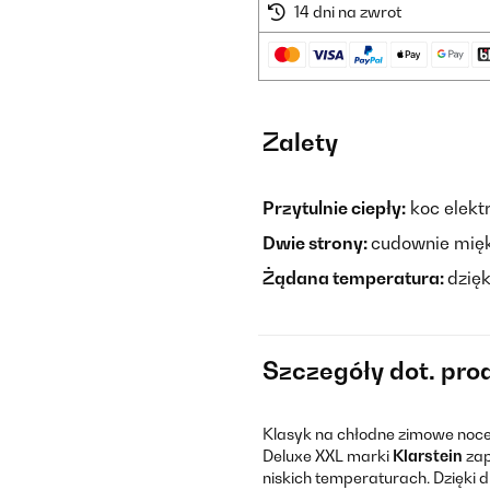
14 dni na zwrot
Zalety
Przytulnie ciepły:
koc elekt
Dwie strony:
cudownie miękk
Żądana temperatura:
dzię
Szczegóły dot. pro
Klasyk na chłodne zimowe noce 
Deluxe XXL marki
Klarstein
zap
niskich temperaturach. Dzięki