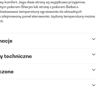
y komfort. Jego dwie strony są wyjątkowo przyjemne,
tym polarem Sherpa lub stronę z polarem Beibei o
dostosować temperaturę ogrzewania do aktualnych
on zdejmowany panel sterowania: żądaną temperaturę można
ch.
macje
y techniczne
rczone