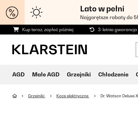
Lato w pełni
Najgorętsze rabaty do 
Kup teraz, zapłać później
3-letnia gwarancja
AGD
Małe AGD
Grzejniki
Chłodzenie
Grzejniki
Koce elektryczne
Dr. Watson Deluxe 