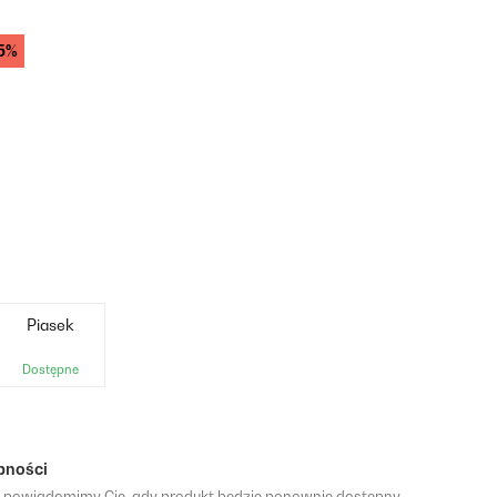
5%
Piasek
Dostępne
pności
a powiadomimy Cię, gdy produkt będzie ponownie dostępny.