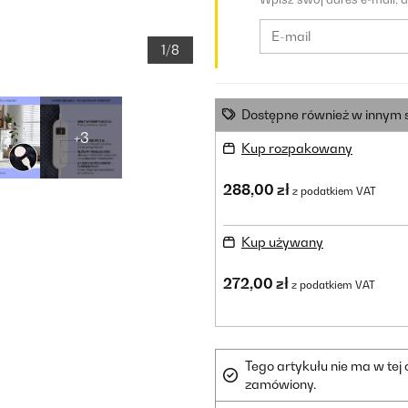
1/8
Dostępne również w innym 
+3
Kup rozpakowany
288,00 zł
z podatkiem VAT
Kup używany
272,00 zł
z podatkiem VAT
Tego artykułu nie ma w tej
zamówiony.