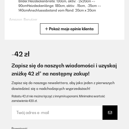
Bilder.Heizdeckenbreite: 130cm, aktiv: -2x20cm =>
90cmHeizdeckenlänge: 180cm, aktiv: -15cm, -25cm =>
140cmAnschlussabstand vom Rand: 20cm x 20cm
Amazon-Benutzer
Pokaż moje opinie klienta
Tłumacz
SPRAWDZONA OPINIA
07/02/2026
-42 zł
Muy contenta con esta manta cumple con lo que quería .Es
grande ,calienta y es muy suave .Genial !!!!!!
Zapisz się do naszych wiadomości i uzyskaj
zniżkę 42 zł* na następny zakup!
Usuario/a de amazon
Tłumacz
Zapisz się do naszego newslettera, aby jako jeden z pierwszych
dowiedzieć się o nadchodzących wyprzedażach!
Rabatu 42 zł nie można łączyć z innymi kuponami. Minimalna wartość
SPRAWDZONA OPINIA
zamówienia 420 zł.
06/02/2026
Kuschelig und warm, aber Kabel recht kurz und die Einstellung
am Bedienteil umständlich. Anstatt Minuten oder Stunden
anzuzeigen, werden "Stufen" angezeigt. Jede Stufe sind 20min,
also ist man ständig am Rechnen. Maximale Heizdauer sind auch
Prywatność