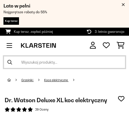
Lato w pełni
Najgorętsze rabaty do 55%
Kup teraz
Kup teraz, zapłać później
3-letnia gwarancja
Grzejniki
Koce elektryczne
Dr. Watson Deluxe XL koc elektryczny
29 Oceny