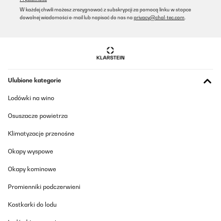
nur drei Stunden - für das Sof ok, aber wenn man die ganze
W każdej chwili możesz zrezygnować z subskrypcji za pomocą linku w stopce
Nacht warm schlafen möchte - z.B- beim Camping, bekommt
dowolnej wiadomości e-mail lub napisać do nas na
privacy@chal-tec.com
.
man halt nur drei Stunden Schlaf am Stück ;-)
Amazon-Benutzer
Tłumacz
SPRAWDZONA OPINIA
Ulubione kategorie
28/01/2026
Lodówki na wino
Das ist jetzt unsere zweite Wärmedecke vonKlarstein. Die erste
hat ca.10 Jahre Durchhalten. Wir sind vollkommen zufrieden mit
Osuszacze powietrza
der Decke und der Wärme. Das Material ist zudem schön
kuschelig weich. Was will man mehr. Wir werden uns immer
Klimatyzacje przenośne
wieder für diese Decke entscheiden.
Amazon-Benutzer
Okapy wyspowe
Tłumacz
Okapy kominowe
Promienniki podczerwieni
SPRAWDZONA OPINIA
20/12/2025
Kostkarki do lodu
Angenehmes Material, Erreicht zügig die Temperatur, Kabellänge