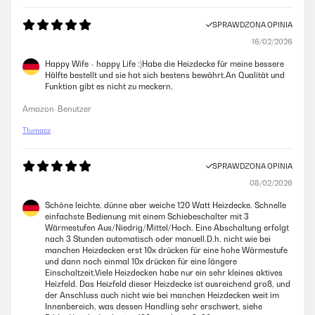
SPRAWDZONA OPINIA
16/02/2026
Happy Wife - happy Life :)Habe die Heizdecke für meine bessere
Hälfte bestellt und sie hat sich bestens bewährt.An Qualität und
Funktion gibt es nicht zu meckern.
Amazon-Benutzer
Tłumacz
SPRAWDZONA OPINIA
08/02/2026
Schöne leichte, dünne aber weiche 120 Watt Heizdecke. Schnelle
einfachste Bedienung mit einem Schiebeschalter mit 3
Wärmestufen Aus/Niedrig/Mittel/Hoch. Eine Abschaltung erfolgt
nach 3 Stunden automatisch oder manuell.D.h. nicht wie bei
manchen Heizdecken erst 10x drücken für eine hohe Wärmestufe
und dann noch einmal 10x drücken für eine längere
Einschaltzeit.Viele Heizdecken habe nur ein sehr kleines aktives
Heizfeld. Das Heizfeld dieser Heizdecke ist ausreichend groß, und
der Anschluss auch nicht wie bei manchen Heizdecken weit im
Innenbereich, was dessen Handling sehr erschwert, siehe