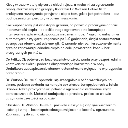
Kiedy wieczory stają się coraz chłodniejsze, a rachunki za ogrzewanie
rosną, elektryczny koc grzejący Klarstein Dr. Watson Deluxe XL to
praktyczne rozwiązanie: przyjemne ciepło tam, gdzie jest potrzebne – bez
podnoszenia temperatury w całym mieszkaniu.
Koc wyposażony jest w 9 stopni grzania, co pozwala precyzyjnie dobrać
intensywność ciepła – od delikatnego ogrzewania na kanapie po
intensywne ciepło w łóżku podczas mroźnych nocy. Programowalny timer
automatycznie wyłącza urządzenie po 1–9 godzinach, dzięki czemu można
zasnąć bez obaw o zużycie energii. Równomiernie rozmieszczone elementy
grzejne zapewniają jednolite ciepło na całej powierzchni koca – bez
przegrzanych punktów.
Certyfikat CE potwierdza bezpieczeństwo użytkowania przy bezpośrednim
kontakcie ze skórą i podczas długotrwałego korzystania w nocy.
Dodatkowe zabezpieczenie stanowi automatyczne wyłączanie w przypadku
przegrzania.
Dr. Watson Deluxe XL sprawdzi się szczególnie u osób wrażliwych na
zimno, podczas czytania na kanapie czy wieczorów spędzanych w fotelu.
Stanowi także praktyczne uzupełnienie ogrzewania w chłodniejszych
pomieszczeniach. Materiał nadaje się do prania w pralce, co ułatwia
utrzymanie czystości na co dzień.
Klarstein Dr. Watson Deluxe XL pozwala cieszyć się ciepłymi wieczorami
jesienią i zimą – bez niepotrzebnego zwiększania kosztów ogrzewania.
Zapraszamy do zamówienia.