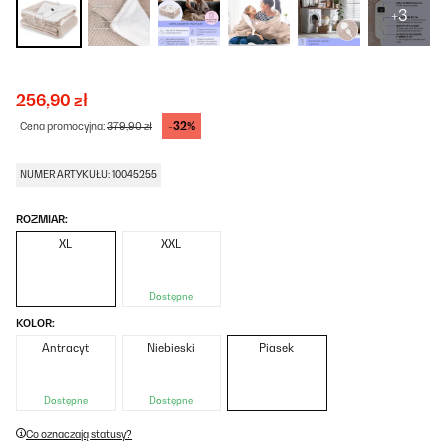
+3
256,90 zł
-32%
Cena promocyjna:
379,90 zł
NUMER ARTYKUŁU: 10045255
ROZMIAR:
XL
XXL
Dostępne
KOLOR:
Antracyt
Niebieski
Piasek
Dostępne
Dostępne
Co oznaczają statusy?