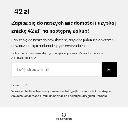
SPRAWDZONA OPINIA
07/02/2026
-42 zł
Nagyon jó, megbízható és eddig 6 darabot vettünk .
Eladás utáni szerviz is jó .
Zapisz się do naszych wiadomości i uzyskaj
Köszönettel
zniżkę 42 zł* na następny zakup!
Luu
Zapisz się do naszego newslettera, aby jako jeden z pierwszych
Tłumacz
dowiedzieć się o nadchodzących wyprzedażach!
Rabatu 42 zł nie można łączyć z innymi kuponami. Minimalna wartość
zamówienia 420 zł.
SPRAWDZONA OPINIA
22/01/2026
Ich könnte nix besseres haben. Heizung ist kaputt. Neue lässt auf
sich warten. Aber meine 40qm Wohn-und Esszimmer heitzt diese
kleine Elektroheizung perfekt. Auch wenn es draußen minus
Prywatność
10grad hat, habe ich drinnen meine 20Grad. Die mir absolut
W każdej chwili możesz zrezygnować z subskrypcji za pomocą linku w stopce
reichen. Würde ich jedem empfehlen, und auch immer wieder
dowolnej wiadomości e-mail lub napisać do nas na
privacy@chal-tec.com
.
kaufen.
Amazon-Benutzer
Tłumacz