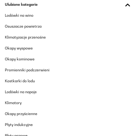
SPRAWDZONA OPINIA
Ulubione kategorie
17/01/2026
Lodówki na wino
Perfetto!quello che cercavo.Questo radiatore ha 2 potenze:bassa
e alta.Dunque,con potenza bassa(watt minimo 1260,max
Osuszacze powietrza
1369)collocato nella cucina di una casa degli anni '60 con
appoggio di altre casa di lato sia destro che sinistro e con un
Klimatyzacje przenośne
alunghezza di mt.4.50x3.00 e di altezza di metri 3 con portas
chiusa raggiunge 18 gradi in circa 40 minuti e raggiunge i 20
gradi in 2 ore e mezzo circa e naturalmente la porta della stanza
Okapy wyspowe
deve rimanere chiusa,poi,se lo metto a potenza alta(quasi 3000
watt) raggiunge i 20 gradi in circa 40 minuti,quindi oggetto molto
Okapy kominowe
utile almeno per me.Le misurazioni di consumo le ho fatte con
apposito apparecchio,quindi, 1Kw e 20 circa a bassa potenza in 1
Promienniki podczerwieni
ora e circa 3 kwatt in 1 ora.Punto negativo:per una normale casa
di 3.3 Kwatt non va bene(io fortunatamente ho portato la
Kostkarki do lodu
potenza disponibile a 4,5 Kwatt)in quanto alla prima accensione
scatterebbe l'automatico.Se teniamo conto che la mia casa è
degli anni 60,casa singola senza coibentazione,soffitti alti(3
Lodówki na napoje
metri) direi che questo termosifone per me è al TOP.Lo
ricomprerei?si certo.
Klimatory
Utente Amazon
Okapy przyścienne
Tłumacz
Płyty indukcyjne
SPRAWDZONA OPINIA
Płyty gazowe