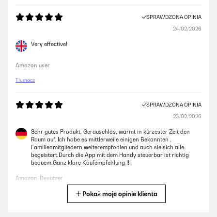
SPRAWDZONA OPINIA
24/02/2026
Very effective!
Amazon user
Tłumacz
SPRAWDZONA OPINIA
23/02/2026
Sehr gutes Produkt. Geräuschlos, wärmt in kürzester Zeit den
Raum auf. Ich habe es mittlerweile einigen Bekannten ,
Familienmitgliedern weiterempfohlen und auch sie sich alle
begeistert.Durch die App mit dem Handy steuerbar ist richtig
bequem.Ganz klare Kaufempfehlung !!!
Amazon-Benutzer
Pokaż moje opinie klienta
Tłumacz