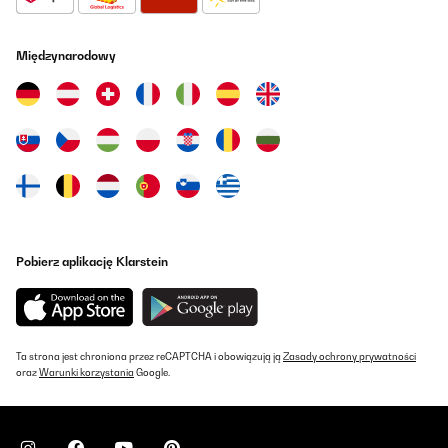
SPRAWDZONA OPINIA
03/01/2026
Międzynarodowy
Splňuje vše co jsem očekával. Jednoduchá instalace, připojení i
vše ostatní. V aplikaci již mám 6 topení a jsem spokojený.
Jiří
Tłumacz
SPRAWDZONA OPINIA
14/12/2025
Optisch zurückhaltend, heizt super. Würde ich wieder kaufen.
Pobierz aplikację Klarstein
Amazon-Benutzer
Tłumacz
Ta strona jest chroniona przez reCAPTCHA i obowiązują ją
Zasady ochrony prywatności
oraz
Warunki korzystania
Google.
SPRAWDZONA OPINIA
04/12/2025
Alles Top geklappt! Geräte laufen schon!