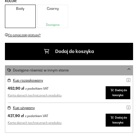
KOLOR:
Biały
Czarny
Dostępne
Co oznaczają statusy?
Dodaj do koszyka
Dostępne również w innym stanie
Kup rozpakowany
452,90 zł
z podatkiem VAT
Dodaj do
Karta danych technicznych produktu
koszyka
Kup używany
427,90 zł
z podatkiem VAT
Dodaj do
Karta danych technicznych produktu
koszyka