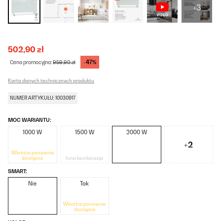
+3
502,90 zł
-47%
Cena promocyjna:
959,90 zł
Karta danych technicznych produktu
NUMER ARTYKUŁU: 10030917
MOC WARIANTU:
1000 W
1500 W
2000 W
+2
Wkrótce ponownie
dostępne
Inna kombinacja
SMART:
Nie
Tak
Wkrótce ponownie
dostępne