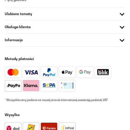
03/01/2026
Ulubione tematy
Mounded on the wall. It works ok but makes a lot of noise when it
turns on / off. Also, there is no week dates and hours timer
schedule installed on the software. The 2000W/20m2 has it.
Obsługa klienta
Cons is that we can’t put wallpaper on the wall with this heater.
.
Informacje
Ivan
Tłumacz
Metody płatności
SPRAWDZONA OPINIA
03/01/2026
Mounded on the wall. It works ok but makes a lot of noise when it
turns on / off. Also, there is no week dates and hours timer
schedule installed on the software. The 2000W/20m2 has it.
Cons is that we can’t put wallpaper on the wall with this heater.
* Wszystkie ceny podane na naszej stronie internetowej zawierają podatek VAT
.
Ivan
Wysyłka
Tłumacz