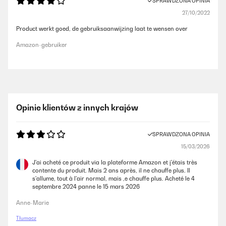
SPRAWDZONA OPINIA
27/10/2022
Product werkt goed, de gebruiksaanwijzing laat te wensen over
Amazon-gebruiker
Opinie klientów z innych krajów
SPRAWDZONA OPINIA
15/03/2026
J'ai acheté ce produit via la plateforme Amazon et j'étais très
contente du produit. Mais 2 ans après, il ne chauffe plus. Il
s'allume, tout à l'air normal, mais ,e chauffe plus. Acheté le 4
septembre 2024 panne le 15 mars 2026
Anne-Marie
Tłumacz