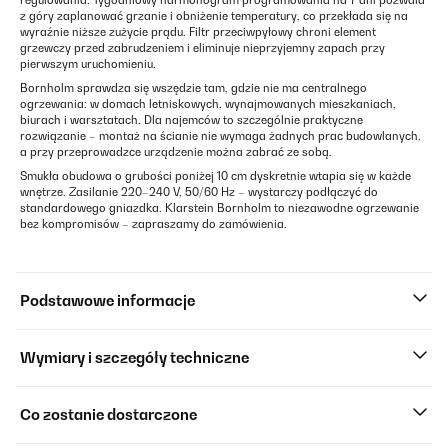
regulowania. Tygodniowy harmonogram programowania na 7 dni pozwala
z góry zaplanować grzanie i obniżenie temperatury, co przekłada się na
wyraźnie niższe zużycie prądu. Filtr przeciwpyłowy chroni element
grzewczy przed zabrudzeniem i eliminuje nieprzyjemny zapach przy
pierwszym uruchomieniu.
Bornholm sprawdza się wszędzie tam, gdzie nie ma centralnego
ogrzewania: w domach letniskowych, wynajmowanych mieszkaniach,
biurach i warsztatach. Dla najemców to szczególnie praktyczne
rozwiązanie – montaż na ścianie nie wymaga żadnych prac budowlanych,
a przy przeprowadzce urządzenie można zabrać ze sobą.
Smukła obudowa o grubości poniżej 10 cm dyskretnie wtapia się w każde
wnętrze. Zasilanie 220–240 V, 50/60 Hz – wystarczy podłączyć do
standardowego gniazdka. Klarstein Bornholm to niezawodne ogrzewanie
bez kompromisów – zapraszamy do zamówienia.
Podstawowe informacje
Wymiary i szczegóły techniczne
Co zostanie dostarczone