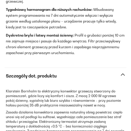
grzewczej.
Tygodniowy harmonogram dla niższych rachunków:
Wbudowany
system programowania na 7 dni automatycznie włącza i wyłącza
grzanie według ustalonego planu – urządzenie pracuje tylko wtedy,
kiedy jest to rzeczywiście potrzebne.
Dyskretna bryła i łatwy montaż ścienny:
Profil o grubości poniżej 10 cm
nie zajmuje miejsca i pasuje do każdego wnętrza. Filtr przeciwpyłowy
chroni element grzewczy przed kurzem i zapobiega nieprzyjemnemu
zapachowi przy pierwszym uruchomieniu.
Szczegóły dot. produktu
Klarstein Bornholm to elektryczny konwektor grzewczy stworzony do
pomieszczeń, gdzie liczy się komfort i cisza. Z mocą 2 000 W ogrzewa
pokój dzienny, sypialnię lub biuro szybko i równomiernie – przy poziomie
hałasu poniżej 35 dB praktycznie niezauważalny nawet w nocy.
Zasada działania konwektora zapewnia naturalny obieg powietrza: ciepło
unosi się od podłogi ku sufitowi, wypełniając całe pomieszczenie bez stref
chłodu i przeciągów. Elektroniczny termostat utrzymuje zadaną
temperaturę z dokładnością ±0,5 °C – bez konieczności ciągłego