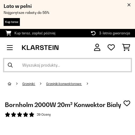
Lato w pełni
Najgorętsze rabaty do 55%
Kup teraz
Kup teraz, zapłać później
3-letnia gwarancja
Grzejniki
Grzejniki konwektorowe
Bornholm 2000W 20m² Konwektor Biały
29 Oceny