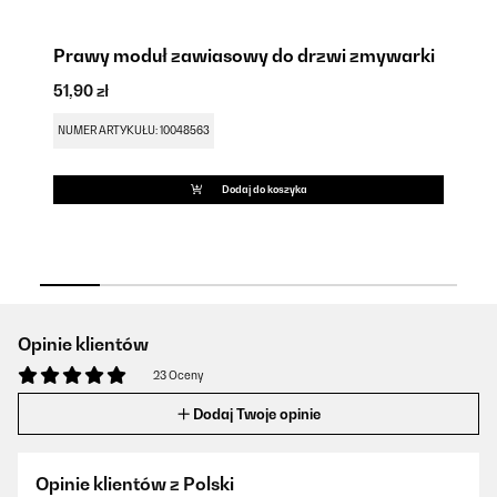
Prawy moduł zawiasowy do drzwi zmywarki
Z
51,90 zł
31
NUMER ARTYKUŁU: 10048563
NU
Dodaj do koszyka
Opinie klientów
23 Oceny
Dodaj Twoje opinie
Opinie klientów z Polski