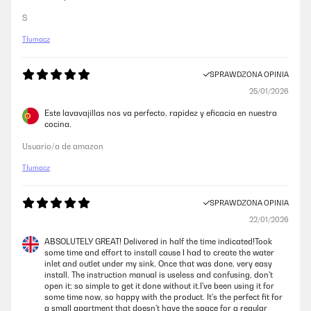
S
Tłumacz
SPRAWDZONA OPINIA
25/01/2026
Este lavavajillas nos va perfecto, rapidez y eficacia en nuestra
cocina.
Usuario/a de amazon
Tłumacz
SPRAWDZONA OPINIA
22/01/2026
ABSOLUTELY GREAT! Delivered in half the time indicated!Took
some time and effort to install cause I had to create the water
inlet and outlet under my sink. Once that was done, very easy
install. The instruction manual is useless and confusing, don't
open it; so simple to get it done without it.I've been using it for
some time now, so happy with the product. It's the perfect fit for
a small apartment that doesn't have the space for a regular