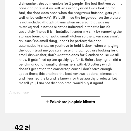
dishwasher. Best dimension for 2 people. The fact that you can fit
pans and pots in it as well was exactly what I was looking for.
And, the door does open when the program's finished; gets you
well-dried cutlery.FYI, it's built-in so the beige door on the picture
is not included (thought it was when ordered, that was my
mistake) and is not as silent as indicated in the title but it's
absolutely fine as it is. I installed it under my sink by removing the
storage board and I got a small kitchen so the taken space isn't
an issue.One small thing, it can't be perfect; the door
automatically shuts so you have to hold it down when emptying
the load - trust me you can live with that.If you are looking for a
small dishwasher, don't want the ones for 2 cutlery cause we all
know it gets filled up too quickly, go for it. Before buying it, I did a
benchmark of all small dishwashers with 4/6 cutlery which
doesn't get set on the countertop cause I don't have enough
space there; this one had the best reviews, options, dimension
and I learned the brand is known for trustworthy products. Let
me tell you, I am not disappointed, would buy it again!
Amazon user
Pokaż moje opinie klienta
Tłumacz
SPRAWDZONA OPINIA
18/01/2026
-42 zł