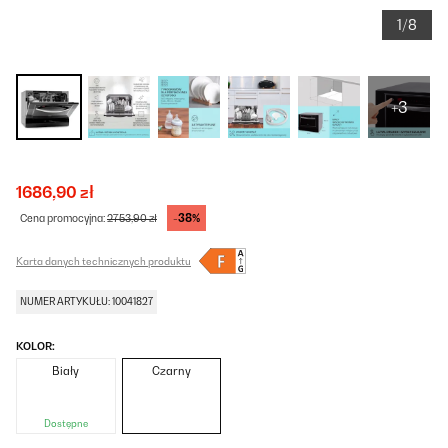
1/8
+3
1686,90 zł
-38%
Cena promocyjna:
2753,90 zł
Karta danych technicznych produktu
NUMER ARTYKUŁU: 10041827
KOLOR:
Biały
Czarny
Dostępne