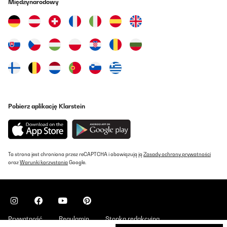
Międzynarodowy
empleo no vienen en español. Por lo demás todo genial.
Usuario/a de amazon
Tłumacz
SPRAWDZONA OPINIA
12/07/2025
Haben den Geschirrspüler für den Bungalow gekauft. Er ist für 2
Personen Voll ausreichend und spült sehr sauber. Klare
Pobierz aplikację Klarstein
Kaufempfehlung
Amazon-Benutzer
Tłumacz
Ta strona jest chroniona przez reCAPTCHA i obowiązują ją
Zasady ochrony prywatności
oraz
Warunki korzystania
Google.
SPRAWDZONA OPINIA
09/05/2025
Un produit incroyable, facile d’utilisation, facile à mettre en place.
Je recommande ce produit. Au niveau sonore c’est plus que
correct.
Prywatność
Regulamin
Stopka redakcyjna