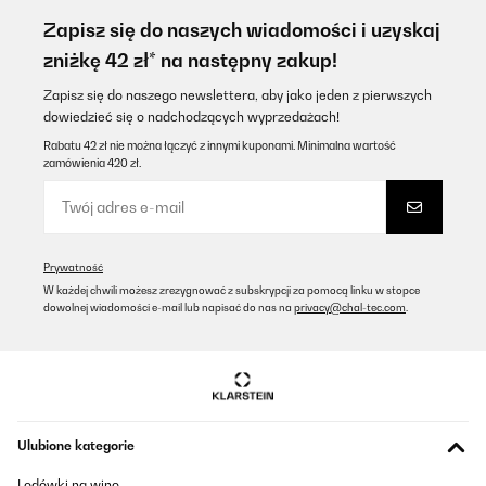
Bin kein Spühlmaschinenspezialist, aber das Geschirr wird
sauber, das Teil sieht gut aus und funktioniert wie's soll. Sogar die
Zapisz się do naszych wiadomości i uzyskaj
großen 27cm Teller passen gut rein, bisher war immer alles top
zniżkę 42 zł* na następny zakup!
sauber und als laut empfinde ich sie auch nicht. Klasse!
Amazon-Benutzer
Zapisz się do naszego newslettera, aby jako jeden z pierwszych
dowiedzieć się o nadchodzących wyprzedażach!
Tłumacz
Rabatu 42 zł nie można łączyć z innymi kuponami. Minimalna wartość
zamówienia 420 zł.
SPRAWDZONA OPINIA
14/01/2026
Macht was er sollUnkompliziert
Prywatność
Amazon-Benutzer
W każdej chwili możesz zrezygnować z subskrypcji za pomocą linku w stopce
dowolnej wiadomości e-mail lub napisać do nas na
privacy@chal-tec.com
.
Tłumacz
SPRAWDZONA OPINIA
02/12/2025
Ottima lavastoviglie, devo solo abituarmi alla disposizione
Ulubione kategorie
differente delle posate e delle padelle. Molto capiente, ci stanno
anche i piatti grandi da portata
Lodówki na wino