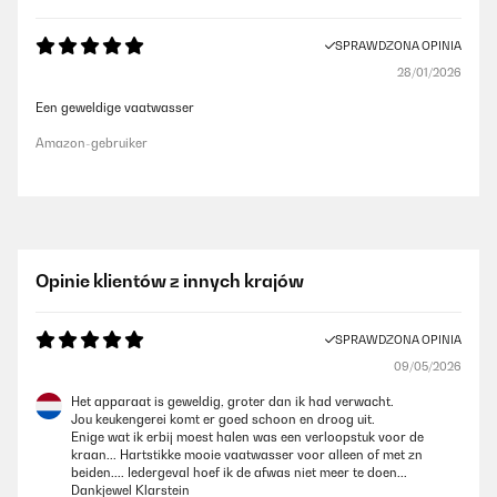
SPRAWDZONA OPINIA
28/01/2026
Een geweldige vaatwasser
Amazon-gebruiker
Opinie klientów z innych krajów
SPRAWDZONA OPINIA
09/05/2026
Het apparaat is geweldig, groter dan ik had verwacht.
Jou keukengerei komt er goed schoon en droog uit.
Enige wat ik erbij moest halen was een verloopstuk voor de
kraan... Hartstikke mooie vaatwasser voor alleen of met zn
beiden.... Iedergeval hoef ik de afwas niet meer te doen...
Dankjewel Klarstein