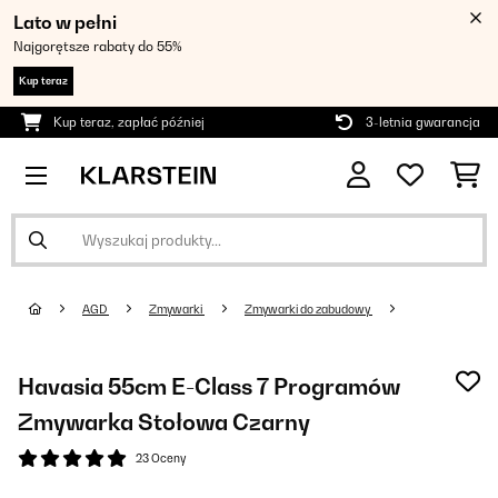
Lato w pełni
Najgorętsze rabaty do 55%
Kup teraz
Kup teraz, zapłać później
3-letnia gwarancja
AGD
Zmywarki
Zmywarki do zabudowy
Havasia 55cm E-Class 7 Programów
Zmywarka Stołowa Czarny
23 Oceny