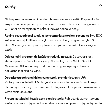
Zalety
Cicha praca wieczorami:
Poziom hałasu wynoszący 49 dB sprawia, że
zmywarka pracuje ciszej niż zwykła rozmowa – bez uciążliwego szumu
w kuchni ani w sąsiednim pokoju, nawet późno w nocy.
Realne oszczędności wody w porównaniu z myciem ręcznym:
Tryb ECO
zużywa poniżej 10 litrów na cykl, a standardowy program – tylko 6,5
litra. Mycie ręczne tej samej ilości naczyń pochłania 3–4 razy więcej
wody.
Odpowiedni program do każdego rodzaju naczyń:
Do wyboru jest
siedem programów – Intensywny, Normalny, ECO, Szkło, Szybki,
Moczenie i 90-minutowy – od mocno przypalonych garnków po
delikatne kieliszki do wina.
Dodatkowa ochrona higieniczna dzięki promieniowaniu UV:
Zintegrowane światło UV dezynfekuje naczynia po zakończeniu mycia,
eliminując zanieczyszczenia mikrobiologiczne, których nie usuwa samo
wycieranie do sucha.
Prosta instalacja i bezpieczna eksploatacja:
Fabrycznie zamontowane
węże doprowadzające i odprowadzające wodę upraszczają podłączenie