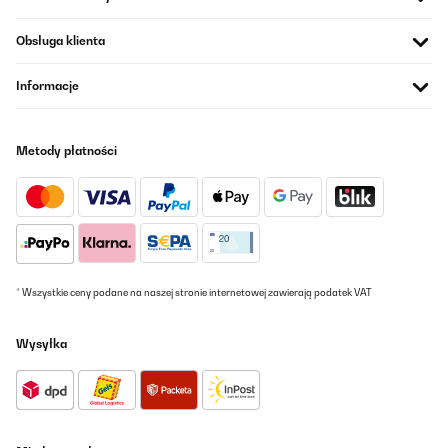
klar und ohne Flecken raus, auch wenn’s mal schnell gehen
muss.Ich schätze besonders die verschiedenen Programme, je
nach Verschmutzungsgrad. Selbst bei häufigem Einsatz läuft
Obsługa klienta
alles zuverlässig.Für den Preis bekommt man hier richtig gute
Leistung auf kleinem Raum – perfekt für Bars, Büros oder kleine
Küchen.Klare Empfehlung! Spart Zeit, Platz und Nerven.
Informacje
Amazon-Benutzer
Tłumacz
Metody płatności
SPRAWDZONA OPINIA
04/08/2025
This was a gift. Recipient is pleased with its function.
* Wszystkie ceny podane na naszej stronie internetowej zawierają podatek VAT
Amazon user
Tłumacz
Wysyłka
SPRAWDZONA OPINIA
03/08/2025
Entrega en el tiempo establecido, fácil de instalar, buen
funcionamiento, la única pega que las instrucciones y método de