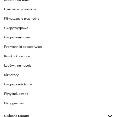
Utente Amazon
Osuszacze powietrza
Tłumacz
Klimatyzacje przenośne
SPRAWDZONA OPINIA
Okapy wyspowe
26/11/2025
Okapy kominowe
Gut
Promienniki podczerwieni
Amazon user
Kostkarki do lodu
Tłumacz
Lodówki na napoje
SPRAWDZONA OPINIA
Klimatory
16/10/2025
Okapy przyścienne
Ich nutze den Klarstein Mini-Geschirrspüler als Zusatzgerät in
meiner kleinen Bar und bin echt positiv überrascht.Er läuft fast
Płyty indukcyjne
täglich und hilft mir enorm, Gläser, kleine Teller und Bar-
Utensilien schnell wieder sauber zu bekommen, ohne dass ich
Płyty gazowe
gleich den großen Gastro-Spüler anwerfen muss.Der Anschluss
war unkompliziert und das Gerät läuft sehr leise, was in einer Bar
natürlich super ist. Die Spülergebnisse sind top – Gläser kommen
Ulubione tematy