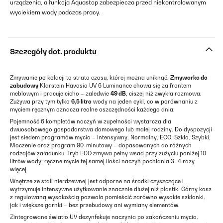
urządzenia, a funkcja Aquastop zabezpiecza przed niekontrolowanym
wyciekiem wody podczas pracy.
Szczegóły dot. produktu
Zmywanie po kolacji to strata czasu, której można uniknąć.
Zmywarka do
zabudowy
Klarstein Havasia UV 6 Luminance chowa się za frontem
meblowym i pracuje cicho – zaledwie
49 dB
, ciszej niż zwykła rozmowa.
Zużywa przy tym tylko
6,5 litra
wody na jeden cykl, co w porównaniu z
myciem ręcznym oznacza realne oszczędności każdego dnia.
Pojemność 6 kompletów naczyń w zupełności wystarcza dla
dwuosobowego gospodarstwa domowego lub małej rodziny. Do dyspozycji
jest siedem programów mycia – Intensywny, Normalny, ECO, Szkło, Szybki,
Moczenie oraz program 90-minutowy – dopasowanych do różnych
rodzajów załadunku. Tryb ECO zmywa pełny wsad przy zużyciu poniżej 10
litrów wody; ręczne mycie tej samej ilości naczyń pochłania 3–4 razy
więcej.
Wnętrze ze stali nierdzewnej jest odporne na środki czyszczące i
wytrzymuje intensywne użytkowanie znacznie dłużej niż plastik. Górny kosz
z regulowaną wysokością pozwala pomieścić zarówno wysokie szklanki,
jak i większe garnki – bez przebudowy ani wymiany elementów.
Zintegrowane światło UV dezynfekuje naczynia po zakończeniu mycia,