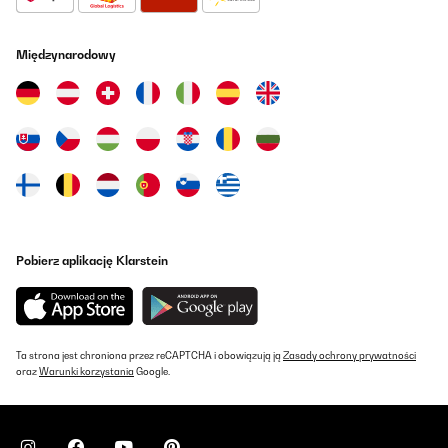
SPRAWDZONA OPINIA
19/12/2024
Międzynarodowy
Aber für meine kleine Küche doch zu kompakt und unhandlich
anzuschließen. Liegt aber an uns, das Teil selbst ist eine Wucht!!
Amazon-Benutzer
Tłumacz
SPRAWDZONA OPINIA
16/08/2023
Der Spüler ist sehr gut - alles okay - tip top. Es macht Freude das
Gerät zu benutzen. Das Geschirr wird blitzeblank gewaschen. Die
Pobierz aplikację Klarstein
Waschgänge dauern alle irgendwie etwas sehr lange - das ist
aber ganz normal. Der Geschirrspüler ist für uns genau richtig: 2
Erwachsene und 2 Kinder. Er ist nicht zu groß und nicht zu klein.
Wir stellen ihn 2 bis 3 mal pro Woche an - es passt viel rein aber
es dauert auch nicht zu lange bis er endlich wieder richtig voll ist.
Das einzige weshalb ich wirklich sauer und unzufrieden bin ist ein
Ta strona jest chroniona przez reCAPTCHA i obowiązują ją
Zasady ochrony prywatności
Transportschaden den ich erst zu spät bemerkt habe. Der
oraz
Warunki korzystania
Google.
Ablaufschlauch war eingeklemmt und an einer Stelle ganz
zusammengedrückt. Er lässt sich nicht demontieren und
austauschen. Er ist nun für immer nicht mehr so stabil und sicher
wie man es sich wünschen würde. Leider hatten wir das Gerät