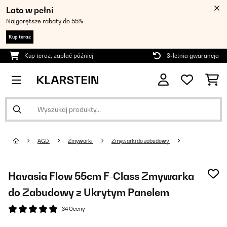
Lato w pełni
Najgorętsze rabaty do 55%
Kup teraz
Kup teraz, zapłać później
3-letnia gwarancja
AGD
Zmywarki
Zmywarki do zabudowy
Havasia Flow 55cm F-Class Zmywarka
do Zabudowy z Ukrytym Panelem
34 Oceny