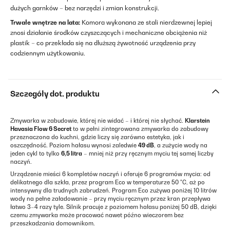
dużych garnków – bez narzędzi i zmian konstrukcji.
Trwałe wnętrze na lata:
Komora wykonana ze stali nierdzewnej lepiej
znosi działanie środków czyszczących i mechaniczne obciążenia niż
plastik – co przekłada się na dłuższą żywotność urządzenia przy
codziennym użytkowaniu.
Szczegóły dot. produktu
Zmywarka w zabudowie, której nie widać – i której nie słychać.
Klarstein
Havasia Flow 6 Secret
to w pełni zintegrowana zmywarka do zabudowy
przeznaczona do kuchni, gdzie liczy się zarówno estetyka, jak i
oszczędność. Poziom hałasu wynosi zaledwie
49 dB
, a zużycie wody na
jeden cykl to tylko
6,5 litra
– mniej niż przy ręcznym myciu tej samej liczby
naczyń.
Urządzenie mieści 6 kompletów naczyń i oferuje 6 programów mycia: od
delikatnego dla szkła, przez program Eco w temperaturze 50 °C, aż po
intensywny dla trudnych zabrudzeń. Program Eco zużywa poniżej 10 litrów
wody na pełne załadowanie – przy myciu ręcznym przez kran przepływa
łatwo 3–4 razy tyle. Silnik pracuje z poziomem hałasu poniżej 50 dB, dzięki
czemu zmywarka może pracować nawet późno wieczorem bez
przeszkadzania domownikom.