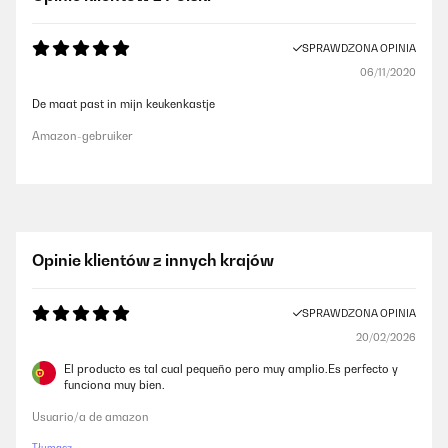
SPRAWDZONA OPINIA
06/11/2020
De maat past in mijn keukenkastje
Amazon-gebruiker
Opinie klientów z innych krajów
SPRAWDZONA OPINIA
20/02/2026
El producto es tal cual pequeño pero muy amplio.Es perfecto y
funciona muy bien.
Usuario/a de amazon
Tłumacz