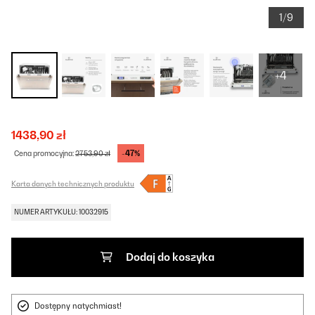
1/9
+4
1438,90 zł
-47%
Cena promocyjna:
2753,90 zł
Karta danych technicznych produktu
NUMER ARTYKUŁU: 10032915
Dodaj do koszyka
Dostępny natychmiast!