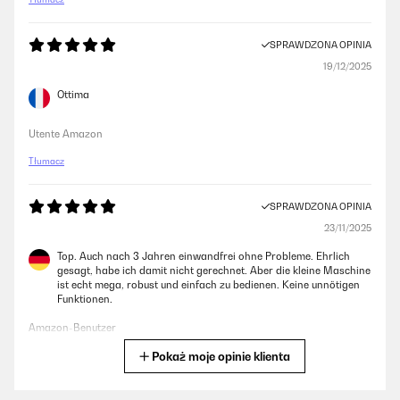
SPRAWDZONA OPINIA
19/12/2025
Ottima
Utente Amazon
Tłumacz
SPRAWDZONA OPINIA
23/11/2025
Top. Auch nach 3 Jahren einwandfrei ohne Probleme. Ehrlich
gesagt, habe ich damit nicht gerechnet. Aber die kleine Maschine
ist echt mega, robust und einfach zu bedienen. Keine unnötigen
Funktionen.
Amazon-Benutzer
Pokaż moje opinie klienta
Tłumacz