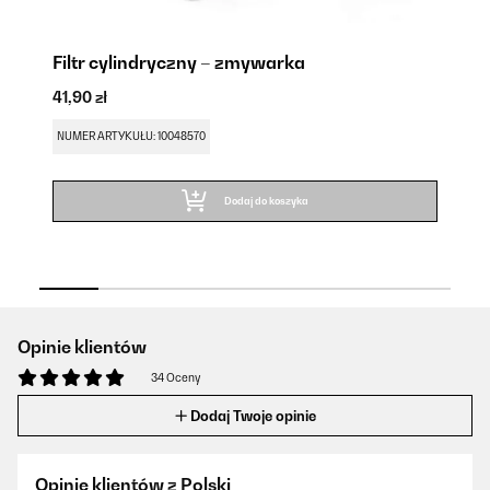
Filtr cylindryczny – zmywarka
S
41,90 zł
41
NUMER ARTYKUŁU: 10048570
NU
Dodaj do koszyka
Opinie klientów
34 Oceny
Dodaj Twoje opinie
Opinie klientów z Polski