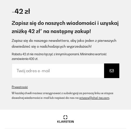
SPRAWDZONA OPINIA
11/08/2025
-42 zł
El producto es muy bueno....
Zapisz się do naszych wiadomości i uzyskaj
Usuario/a de amazon
zniżkę 42 zł* na następny zakup!
Tłumacz
Zapisz się do naszego newslettera, aby jako jeden z pierwszych
dowiedzieć się o nadchodzących wyprzedażach!
SPRAWDZONA OPINIA
Rabatu 42 zł nie można łączyć z innymi kuponami. Minimalna wartość
zamówienia 420 zł.
17/07/2025
Top
Amazon user
Prywatność
Tłumacz
W każdej chwili możesz zrezygnować z subskrypcji za pomocą linku w stopce
dowolnej wiadomości e-mail lub napisać do nas na
privacy@chal-tec.com
.
SPRAWDZONA OPINIA
26/03/2025
Questa lavastoviglie compatta è l’ideale per chi ha spazi ridotti,
come piccoli appartamenti o cucine con poco piano libero. Le sue