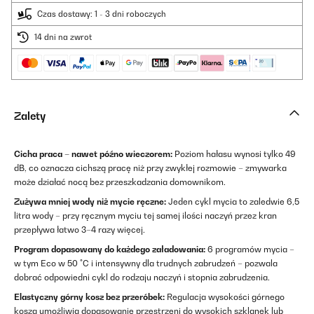
Czas dostawy: 1 - 3 dni roboczych
14 dni na zwrot
Zalety
Cicha praca – nawet późno wieczorem:
Poziom hałasu wynosi tylko 49
dB, co oznacza cichszą pracę niż przy zwykłej rozmowie – zmywarka
może działać nocą bez przeszkadzania domownikom.
Zużywa mniej wody niż mycie ręczne:
Jeden cykl mycia to zaledwie 6,5
litra wody – przy ręcznym myciu tej samej ilości naczyń przez kran
przepływa łatwo 3–4 razy więcej.
Program dopasowany do każdego załadowania:
6 programów mycia –
w tym Eco w 50 °C i intensywny dla trudnych zabrudzeń – pozwala
dobrać odpowiedni cykl do rodzaju naczyń i stopnia zabrudzenia.
Elastyczny górny kosz bez przeróbek:
Regulacja wysokości górnego
kosza umożliwia dopasowanie przestrzeni do wysokich szklanek lub