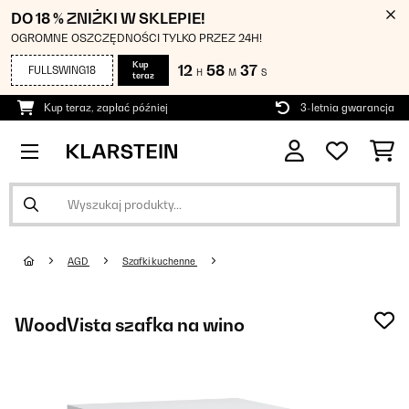
DO 18 % ZNIŻKI W SKLEPIE!
OGROMNE OSZCZĘDNOŚCI TYLKO PRZEZ 24H!
Kup
12
58
37
FULLSWING18
H
M
S
teraz
Kup teraz, zapłać później
3-letnia gwarancja
AGD
Szafki kuchenne
WoodVista szafka na wino