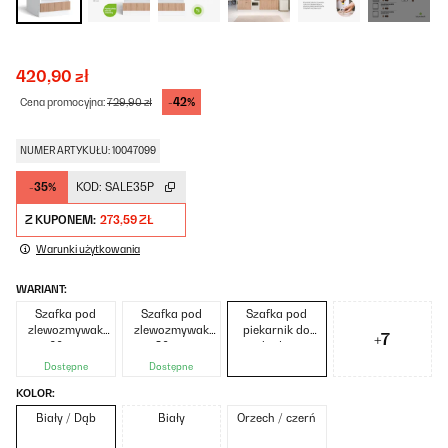
420,90 zł
-42%
Cena promocyjna:
729,90 zł
NUMER ARTYKUŁU: 10047099
-35%
KOD:
SALE35P
Z KUPONEM:
273,59 ZŁ
Warunki użytkowania
WARIANT:
Szafka pod
Szafka pod
Szafka pod
zlewozmywak
zlewozmywak
piekarnik do
+7
60 cm
80 cm
zabudowy
Dostępne
Dostępne
KOLOR:
Biały / Dąb
Biały
Orzech / czerń