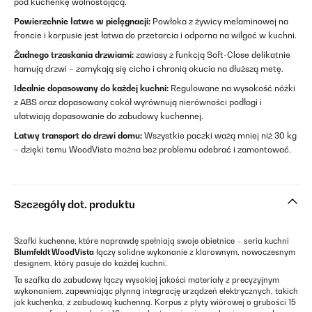
pod kuchenkę wolnostojącą.
Powierzchnie łatwe w pielęgnacji:
Powłoka z żywicy melaminowej na
froncie i korpusie jest łatwa do przetarcia i odporna na wilgoć w kuchni.
Żadnego trzaskania drzwiami:
zawiasy z funkcją Soft-Close delikatnie
hamują drzwi – zamykają się cicho i chronią okucia na dłuższą metę.
Idealnie dopasowany do każdej kuchni:
Regulowane na wysokość nóżki
z ABS oraz dopasowany cokół wyrównują nierówności podłogi i
ułatwiają dopasowanie do zabudowy kuchennej.
Łatwy transport do drzwi domu:
Wszystkie paczki ważą mniej niż 30 kg
– dzięki temu WoodVista można bez problemu odebrać i zamontować.
Szczegóły dot. produktu
Szafki kuchenne, które naprawdę spełniają swoje obietnice – seria kuchni
Blumfeldt WoodVista
łączy solidne wykonanie z klarownym, nowoczesnym
designem, który pasuje do każdej kuchni.
Ta szafka do zabudowy łączy wysokiej jakości materiały z precyzyjnym
wykonaniem, zapewniając płynną integrację urządzeń elektrycznych, takich
jak kuchenka, z zabudową kuchenną. Korpus z płyty wiórowej o grubości 15