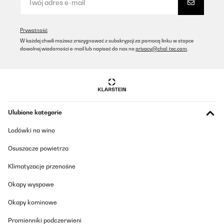
Prywatność
W każdej chwili możesz zrezygnować z subskrypcji za pomocą linku w stopce
dowolnej wiadomości e-mail lub napisać do nas na
privacy@chal-tec.com
.
Ulubione kategorie
Lodówki na wino
Osuszacze powietrza
Klimatyzacje przenośne
Okapy wyspowe
Okapy kominowe
Promienniki podczerwieni