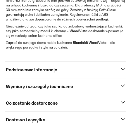
mm oraz front o grubości 16 mm pokryte są żywicą melaminową – odporną
na wilgoć kuchenną i łatwą do czyszczenia. Blat roboczy MDF o grubości
30 mm stabilnie zamyka szafkę od góry. Zawiasy z funkcją Soft-Close
gwarantują ciche i delikatne zamykanie. Regulowane nóżki z ABS
umożliwiają łatwe dopasowanie do różnych powierzchni podłogi.
Niezależnie od tego, czy jako szafka do zabudowy wolnostojącej kuchenki,
czy jako samodzielny moduł kuchenny –
WoodVista
doskonale wpasowuje
się w kuchnię, salon lub home office.
Zaproś do swojego domu meble kuchenne
Blumfeldt WoodVista
– dla
większego porządku i stylu na co dzień.
Podstawowe informacje
Wymiary i szczegóły techniczne
Co zostanie dostarczone
Dostawa i wysyłka