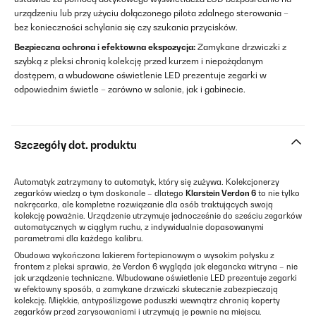
urządzeniu lub przy użyciu dołączonego pilota zdalnego sterowania –
bez konieczności schylania się czy szukania przycisków.
Bezpieczna ochrona i efektowna ekspozycja:
Zamykane drzwiczki z
szybką z pleksi chronią kolekcję przed kurzem i niepożądanym
dostępem, a wbudowane oświetlenie LED prezentuje zegarki w
odpowiednim świetle – zarówno w salonie, jak i gabinecie.
Szczegóły dot. produktu
Automatyk zatrzymany to automatyk, który się zużywa. Kolekcjonerzy
zegarków wiedzą o tym doskonale – dlatego
Klarstein Verdon 6
to nie tylko
nakręcarka, ale kompletne rozwiązanie dla osób traktujących swoją
kolekcję poważnie. Urządzenie utrzymuje jednocześnie do sześciu zegarków
automatycznych w ciągłym ruchu, z indywidualnie dopasowanymi
parametrami dla każdego kalibru.
Obudowa wykończona lakierem fortepianowym o wysokim połysku z
frontem z pleksi sprawia, że Verdon 6 wygląda jak elegancka witryna – nie
jak urządzenie techniczne. Wbudowane oświetlenie LED prezentuje zegarki
w efektowny sposób, a zamykane drzwiczki skutecznie zabezpieczają
kolekcję. Miękkie, antypoślizgowe poduszki wewnątrz chronią koperty
zegarków przed zarysowaniami i utrzymują je pewnie na miejscu.