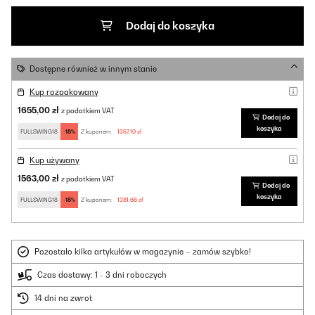
Dodaj do koszyka
Dostępne również w innym stanie
Kup rozpakowany
1655,00 zł
z podatkiem VAT
Dodaj do
koszyka
FULLSWING18
-18%
Z kuponem:
1357,10 zł
Kup używany
1563,00 zł
z podatkiem VAT
Dodaj do
koszyka
FULLSWING18
-18%
Z kuponem:
1281,66 zł
Pozostało kilka artykułów w magazynie – zamów szybko!
Czas dostawy: 1 - 3 dni roboczych
14 dni na zwrot