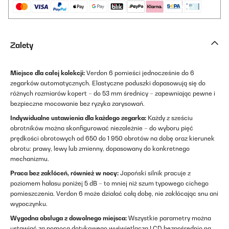
Zalety
Miejsce dla całej kolekcji:
Verdon 6 pomieści jednocześnie do 6
zegarków automatycznych. Elastyczne poduszki dopasowują się do
różnych rozmiarów kopert – do 53 mm średnicy – zapewniając pewne i
bezpieczne mocowanie bez ryzyka zarysowań.
Indywidualne ustawienia dla każdego zegarka:
Każdy z sześciu
obrotników można skonfigurować niezależnie – do wyboru pięć
prędkości obrotowych od 650 do 1 950 obrotów na dobę oraz kierunek
obrotu: prawy, lewy lub zmienny, dopasowany do konkretnego
mechanizmu.
Praca bez zakłóceń, również w nocy:
Japoński silnik pracuje z
poziomem hałasu poniżej 5 dB – to mniej niż szum typowego cichego
pomieszczenia. Verdon 6 może działać całą dobę, nie zakłócając snu ani
wypoczynku.
Wygodna obsługa z dowolnego miejsca:
Wszystkie parametry można
ustawiać za pomocą dotykowego wyświetlacza LCD bezpośrednio na