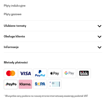
Tłumacz
Płyty indukcyjne
Płyty gazowe
SPRAWDZONA OPINIA
22/05/2025
Ulubione tematy
Parfait
Obsługa klienta
Amazon-Benutzer
Tłumacz
Informacje
SPRAWDZONA OPINIA
Metody płatności
30/01/2025
Great item and good quality. Very happy with the purchase.
Amazon user
Tłumacz
* Wszystkie ceny podane na naszej stronie internetowej zawierają podatek VAT