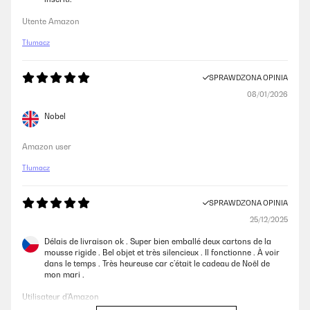
Utente Amazon
Tłumacz
SPRAWDZONA OPINIA
08/01/2026
Nobel
Amazon user
Tłumacz
SPRAWDZONA OPINIA
25/12/2025
Délais de livraison ok . Super bien emballé deux cartons de la
mousse rigide . Bel objet et très silencieux . Il fonctionne . À voir
dans le temps . Très heureuse car c’était le cadeau de Noël de
mon mari .
Utilisateur d'Amazon