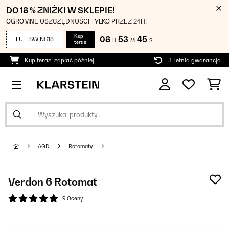
DO 18 % ZNIŻKI W SKLEPIE!
OGROMNE OSZCZĘDNOŚCI TYLKO PRZEZ 24H!
Kup
08
53
44
FULLSWING18
H
M
S
teraz
Kup teraz, zapłać później
3-letnia gwarancja
AGD
Rotomaty
Verdon 6 Rotomat
9 Oceny