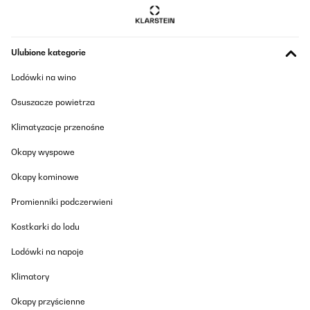
23/05/2025
arrivato in tempo, molto buono, solo qualche rotore un po’
rumoroso, ma si mette a posto muovendo leggermete gli
alloggiamenti. Ordine dei rotori: classico scrittura occidentale,
Ulubione kategorie
rotore 1 in alto a sinistra, rotore 6 in basso a destra, ma non e’
scritto sul manuale. Fondamentale la regolazione della velocita’
Lodówki na wino
per ogni rotore, dato che ho orologi differenti con necessita’
diverse di carica
Osuszacze powietrza
Utente Amazon
Klimatyzacje przenośne
Tłumacz
Okapy wyspowe
SPRAWDZONA OPINIA
Okapy kominowe
23/05/2025
Promienniki podczerwieni
arrivato in tempo, molto buono, solo qualche rotore un po'
rumoroso, ma si mette a posto muovendo leggermete gli
Kostkarki do lodu
alloggiamenti. Ordine dei rotori: classico scrittura occidentale,
rotore 1 in alto a sinistra, rotore 6 in basso a destra, ma non e'
scritto sul manuale. Fondamentale la regolazione della velocita'
Lodówki na napoje
per ogni rotore, dato che ho orologi differenti con necessita'
diverse di carica
Klimatory
Utente Amazon
Okapy przyścienne