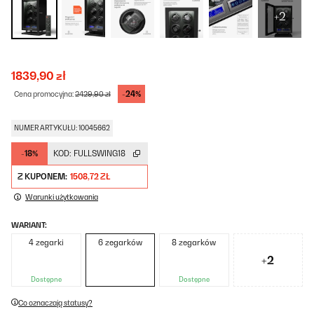
+2
1839,90 zł
-24%
Cena promocyjna:
2429,90 zł
NUMER ARTYKUŁU: 10045662
-18%
KOD:
FULLSWING18
Z KUPONEM:
1508,72 ZŁ
Warunki użytkowania
WARIANT:
4 zegarki
6 zegarków
8 zegarków
+2
Dostępne
Dostępne
Co oznaczają statusy?