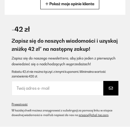
Pokaż moje opinie klienta
Tłumacz
SPRAWDZONA OPINIA
15/12/2025
-42 zł
Gut verarbeitet leise.Stilvoll auch für Hochwertige Uhren.
Zapisz się do naszych wiadomości i uzyskaj
Amazon-Benutzer
zniżkę 42 zł* na następny zakup!
Tłumacz
Zapisz się do naszego newslettera, aby jako jeden z pierwszych
dowiedzieć się o nadchodzących wyprzedażach!
SPRAWDZONA OPINIA
Rabatu 42 zł nie można łączyć z innymi kuponami. Minimalna wartość
zamówienia 420 zł.
31/10/2025
Sehr gutes Gerät
Amazon-Benutzer
Prywatność
Tłumacz
W każdej chwili możesz zrezygnować z subskrypcji za pomocą linku w stopce
dowolnej wiadomości e-mail lub napisać do nas na
privacy@chal-tec.com
.
SPRAWDZONA OPINIA