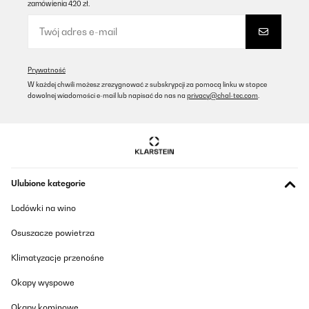
zamówienia 420 zł.
Prywatność
W każdej chwili możesz zrezygnować z subskrypcji za pomocą linku w stopce
dowolnej wiadomości e-mail lub napisać do nas na
privacy@chal-tec.com
.
Ulubione kategorie
Lodówki na wino
Osuszacze powietrza
Klimatyzacje przenośne
Okapy wyspowe
Okapy kominowe