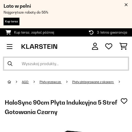
Lato w pełni
Najgorętsze rabaty do 55%
Kup teraz
Kup teraz, zapłać później
3-letnia gwarancja
AGD
Płyty grzewcze
Płyty zintegrowane z okapem
HaloSync 90cm Płyta Indukcyjna 5 Stref
Gotowania Czarny