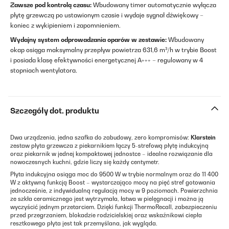
Zawsze pod kontrolą czasu:
Wbudowany timer automatycznie wyłącza
płytę grzewczą po ustawionym czasie i wydaje sygnał dźwiękowy –
koniec z wykipieniem i zapomnieniem.
Wydajny system odprowadzania oparów w zestawie:
Wbudowany
okap osiąga maksymalny przepływ powietrza 631,6 m³/h w trybie Boost
i posiada klasę efektywności energetycznej A+++ – regulowany w 4
stopniach wentylatora.
Szczegóły dot. produktu
Dwa urządzenia, jedna szafka do zabudowy, zero kompromisów:
Klarstein
zestaw płyta grzewcza z piekarnikiem łączy 5-strefową płytę indukcyjną
oraz piekarnik w jednej kompaktowej jednostce – idealne rozwiązanie dla
nowoczesnych kuchni, gdzie liczy się każdy centymetr.
Płyta indukcyjna osiąga moc do 9500 W w trybie normalnym oraz do 11 400
W z aktywną funkcją Boost – wystarczająco mocy na pięć stref gotowania
jednocześnie, z indywidualną regulacją mocy w 9 poziomach. Powierzchnia
ze szkła ceramicznego jest wytrzymała, łatwa w pielęgnacji i można ją
wyczyścić jednym przetarciem. Dzięki funkcji ThermoRecall, zabezpieczeniu
przed przegrzaniem, blokadzie rodzicielskiej oraz wskaźnikowi ciepła
resztkowego płyta jest tak przemyślana, jak wygląda.