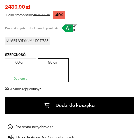
2486,90 zł
-49%
Cena promocyjna:
4889,90 zł
Karta danych technicznych produktu
NUMER ARTYKUŁU: 10047836
SZEROKOŚĆ:
60 cm
90 cm
Dostępne
Co oznaczają statusy?
Dodaj do koszyka
Dostępny natychmiast!
Czas dostawy: 5 - 7 dni roboczych