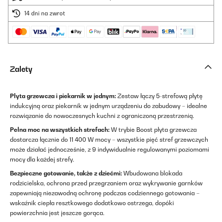
14 dni na zwrot
Zalety
Płyta grzewcza i piekarnik w jednym:
Zestaw łączy 5-strefową płytę
indukcyjną oraz piekarnik w jednym urządzeniu do zabudowy – idealne
rozwiązanie do nowoczesnych kuchni z ograniczoną przestrzenią.
Pełna moc na wszystkich strefach:
W trybie Boost płyta grzewcza
dostarcza łącznie do 11 400 W mocy – wszystkie pięć stref grzewczych
może działać jednocześnie, z 9 indywidualnie regulowanymi poziomami
mocy dla każdej strefy.
Bezpieczne gotowanie, także z dziećmi:
Wbudowana blokada
rodzicielska, ochrona przed przegrzaniem oraz wykrywanie garnków
zapewniają niezawodną ochronę podczas codziennego gotowania –
wskaźnik ciepła resztkowego dodatkowo ostrzega, dopóki
powierzchnia jest jeszcze gorąca.