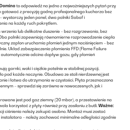
o Domino
to odpowiedź na jedno z najważniejszych pytań przy
 gotować z precyzją godną profesjonalnego kucharza bez
wystarczy jeden panel, dwa palniki Sabaf i
nia na każdy ruch pokrętłem.
 wrzenia lub delikatne duszenie – bez rozgrzewania, bez
 Oba palniki zapewniają równomierne rozprowadzenie ciepła
czny zapłon uruchamia płomień jednym naciśnięciem – bez
dnie. Układ zabezpieczenia płomienia FFD (Flame Failure
i i automatycznie odcina dopływ gazu, gdy płomień
 garnki, woki i ciężkie patelnie w stabilnej pozycji,
o pod każde naczynie. Obudowa ze stali nierdzewnej jest
nie i łatwa do utrzymania w czystości. Płyta przeznaczona
hennym – sprawdzi się zarówno w nowoczesnych, jak i
rowane jest pod gaz ziemny (20 mbar), a przestawienie na
la korzystać z płyty również przy zasilaniu z butli.
Ważne:
i ciśnienia należy zakupić osobno. Montaż musi zostać
nstalatora – należy zachować minimalne odległości zgodnie