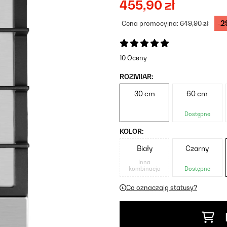
455,90 zł
-2
Cena promocyjna:
649,90 zł
10 Oceny
ROZMIAR:
30 cm
60 cm
Dostępne
KOLOR:
Biały
Czarny
Inna
kombinacja
Dostępne
Co oznaczają statusy?