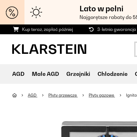
Lato w pełni
Najgorętsze rabaty do 
Kup teraz, zapłać później
3-letnia gwarancja
AGD
Małe AGD
Grzejniki
Chłodzenie
AGD
Płyty grzewcze
Płyty gazowe
Ignit