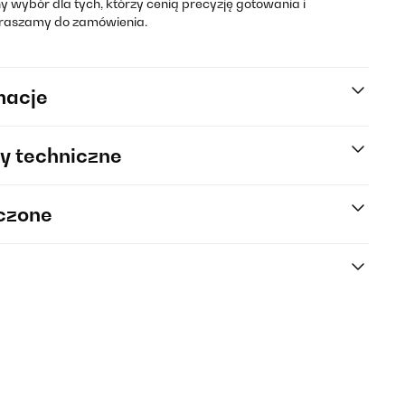
ny wybór dla tych, którzy cenią precyzję gotowania i
praszamy do zamówienia.
macje
y techniczne
rczone