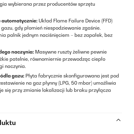
ogia wybierana przez producentów sprzętu
e automatycznie:
Układ Flame Failure Device (FFD)
 gazu, gdy płomień niespodziewanie zgaśnie.
ia palnik jednym naciśnięciem – bez zapałek, bez
dego naczynia:
Masywne ruszty żeliwne pewnie
ężkie patelnie, równomiernie przewodząc ciepło
gi naczynia.
ódła gazu:
Płyta fabrycznie skonfigurowana jest pod
zestawienie na gaz płynny (LPG, 50 mbar) umożliwia
aje się przy zmianie lokalizacji lub braku przyłącza
duktu