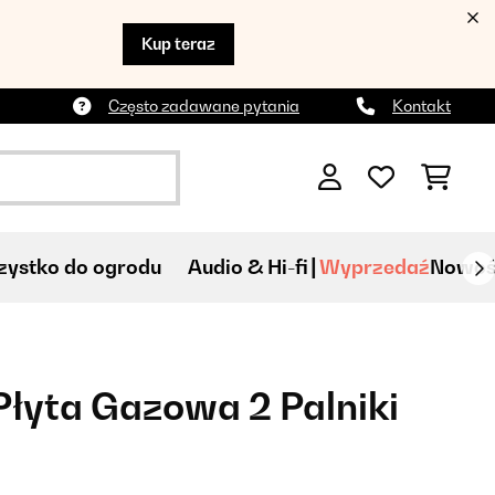
Kup teraz
Często zadawane pytania
Kontakt
ystko do ogrodu
Audio & Hi-fi
Wyprzedaź
Nowoś
Płyta Gazowa 2 Palniki