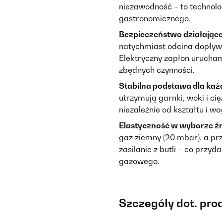
niezawodność – to technol
gastronomicznego.
Bezpieczeństwo działając
natychmiast odcina dopływ
Elektryczny zapłon urucham
zbędnych czynności.
Stabilna podstawa dla każ
utrzymują garnki, woki i ci
niezależnie od kształtu i wa
Elastyczność w wyborze źr
gaz ziemny (20 mbar), a pr
zasilanie z butli – co przyd
gazowego.
Szczegóły dot. pro