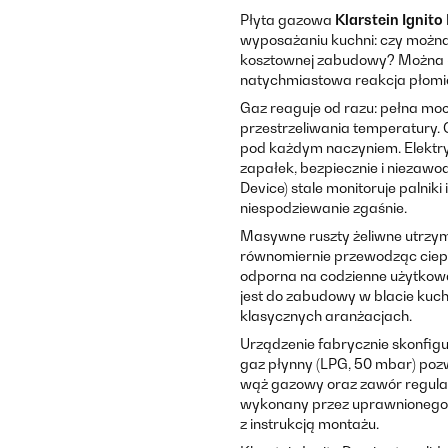
Płyta gazowa
Klarstein Ignit
wyposażaniu kuchni: czy można
kosztownej zabudowy? Można – 
natychmiastowa reakcja płomie
Gaz reaguje od razu: pełna moc
przestrzeliwania temperatury.
pod każdym naczyniem. Elektry
zapałek, bezpiecznie i niezawo
Device) stale monitoruje palnik
niespodziewanie zgaśnie.
Masywne ruszty żeliwne utrzymują
równomiernie przewodząc ciepł
odporna na codzienne użytkowa
jest do zabudowy w blacie kuc
klasycznych aranżacjach.
Urządzenie fabrycznie skonfigu
gaz płynny (LPG, 50 mbar) pozwa
wąż gazowy oraz zawór regulacj
wykonany przez uprawnionego i
z instrukcją montażu.