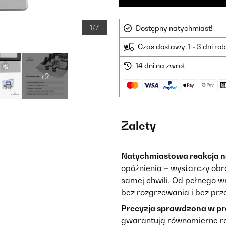
1/7
Dostępny natychmiast!
Czas dostawy: 1 - 3 dni ro
14 dni na zwrot
+2
Zalety
Natychmiastowa reakcja n
opóźnienia – wystarczy obró
samej chwili. Od pełnego w
bez rozgrzewania i bez prz
Precyzja sprawdzona w pr
gwarantują równomierne r