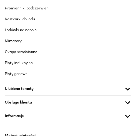
Tłumacz
Promienniki podczerwieni
Kostkarki do lodu
Lodówki na napoje
Klimatory
Okapy przyścienne
Płyty indukcyjne
Płyty gazowe
Ulubione tematy
Obsługa klienta
Informacje
Metody płatności