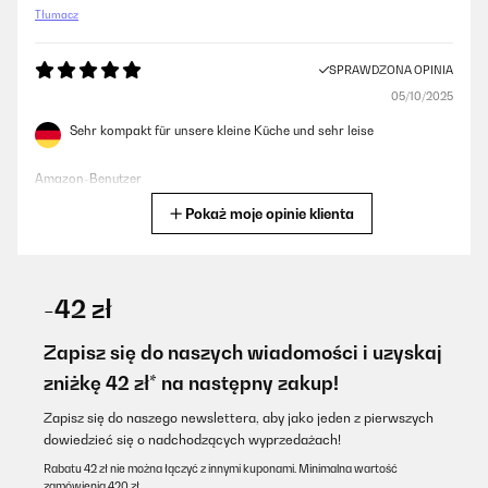
Tłumacz
SPRAWDZONA OPINIA
05/10/2025
Sehr kompakt für unsere kleine Küche und sehr leise
Amazon-Benutzer
Pokaż moje opinie klienta
Tłumacz
SPRAWDZONA OPINIA
02/09/2025
-42 zł
Perfekt
Zapisz się do naszych wiadomości i uzyskaj
Amazon-Benutzer
zniżkę 42 zł* na następny zakup!
Tłumacz
Zapisz się do naszego newslettera, aby jako jeden z pierwszych
dowiedzieć się o nadchodzących wyprzedażach!
SPRAWDZONA OPINIA
Rabatu 42 zł nie można łączyć z innymi kuponami. Minimalna wartość
zamówienia 420 zł.