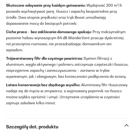
Skuteczne odsysanie przy każdym gotowaniu:
Wydajność 200 m³/h
pozwala wychwytywać parę, tłuszcz i zapachy bezpośrednio przy
źródle. Dwa stopnie prędkości oraz tryb Boost umożliwiają
dopasowanie mocy do bieżących potrzeb.
Cicha praca – bez zakłócania domowego spokoju:
Przy maksymalnym
poziomie hałasu wynoszącym 64 dB WanderVent pracuje dyskretniej
niż przeciętna rozmowa, nie przeszkadzając domownikom ani
sąsiadom.
Trójwarstwowy filtr dla czystego powietrza:
System filtracji z
aluminium, węgla aktywnego i polimeru zatrzymuje cząsteczki tłuszczu,
nieprzyjemne zapachy i zanieczyszczenia – zarówno w trybie
wywiewnym, jak i obiegowym, bez konieczności podłączenia do ściany.
Łatwa konserwacja bez zbędnego wysiłku:
Aluminiowy filtr tłuszczowy
nadaje się do mycia w zmywarce, a wyjmowany pojemnik na tłuszcz
można szybko opróżnić i umyć. Utrzymanie urządzenia w czystości
zajmuje zaledwie kilka minut.
Szczegóły dot. produktu