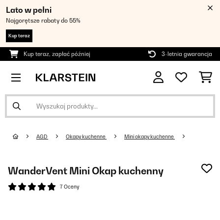
Lato w pełni
Najgorętsze rabaty do 55%
Kup teraz
Kup teraz, zapłać później
3-letnia gwarancja
AGD
Okapy kuchenne
Mini okapy kuchenne
WanderVent Mini Okap kuchenny
7 Oceny