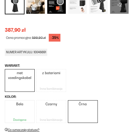
+2
387,90 zł
-35%
Cena promocyjna:
599,90 zł
NUMER ARTYKUŁU: 10046691
WARIANT:
met
z bateriami
voedingskabel
Inna kombinacja
KOLOR:
Bela
Czarny
Črna
Dostępne
Inna kombinacja
Co oznaczają statusy?