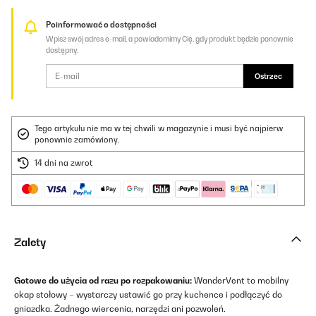
Poinformować o dostępności
Wpisz swój adres e-mail, a powiadomimy Cię, gdy produkt będzie ponownie
dostępny.
Ostrzec
Tego artykułu nie ma w tej chwili w magazynie i musi być najpierw
ponownie zamówiony.
14 dni na zwrot
Zalety
Gotowe do użycia od razu po rozpakowaniu:
WanderVent to mobilny
okap stołowy – wystarczy ustawić go przy kuchence i podłączyć do
gniazdka. Żadnego wiercenia, narzędzi ani pozwoleń.