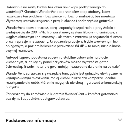
Gotowanie na małej kuchni bez okna ani okapu podłączonego do
wentylacji? Klarstein WanderVent to przenośny okap stołowy, który
rozwiązuje ten problem – bez wiercenia, bez formalności, bez montażu.
Wystarczy ustawić urządzenie przy kuchence i podłączyć do gniazdka.
WanderVent zasysa tłuszcz, parę i zapachy bezpośrednio przy źródle z
wydajnością do 200 m³/h. Trójwarstwowy system filtrów – aluminiowy, z
węglem aktywnym i polimerowy – skutecznie zatrzymuje cząsteczki tłuszczu
oraz nieprzyjemne zapachy. Urządzenie pracuje w trybie wywiewnym lub
obiegowym, a poziom hałasu nie przekracza 64 dB – to mniej niż głośność
zwykłej rozmowy.
Antypoślizgowa podstawa zapewnia stabilne ustawienie na blacie
kuchennym, a intuicyjny panel przycisków można wytrzeć wilgotną
ściereczką. Trwałe materiały gwarantują niezawodne działanie na co dzień.
WanderVent sprawdza się wszędzie tam, gdzie jest gniazdko elektryczne: w
wynajmowanym mieszkaniu, małej kuchni, biurze czy kamperze. Idealne
rozwiązanie dla osób, które nie mogą lub nie chcą ingerować w konstrukcję
budynku.
Zapraszamy do zamówienia Klarstein WanderVent – komfort gotowania
bez dymu i zapachów, dostępny od zaraz.
Podstawowe informacje