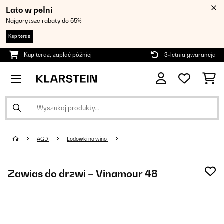
Lato w pełni
Najgorętsze rabaty do 55%
Kup teraz
Kup teraz, zapłać później
3-letnia gwarancja
AGD
Lodówki na wino
Zawias do drzwi – Vinamour 48