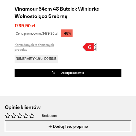
Vinamour 54cm 48 Butelek Winiarka
Wolnostojąca Srebrny
1799,90 zł
-48%
Cena promocyjna:
3479,90 zł
Karta danych technicznych
produktu
NUMER ARTYKUŁU: 10045818
Dodaj do koszyka
Opinie klientów
Brak ocen
Dodaj Twoje opinie