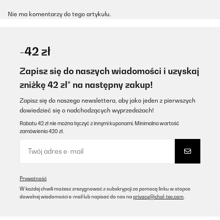
Nie ma komentarzy do tego artykułu.
-42 zł
Zapisz się do naszych wiadomości i uzyskaj
zniżkę 42 zł* na następny zakup!
Zapisz się do naszego newslettera, aby jako jeden z pierwszych
dowiedzieć się o nadchodzących wyprzedażach!
Rabatu 42 zł nie można łączyć z innymi kuponami. Minimalna wartość
zamówienia 420 zł.
Prywatność
W każdej chwili możesz zrezygnować z subskrypcji za pomocą linku w stopce
dowolnej wiadomości e-mail lub napisać do nas na
privacy@chal-tec.com
.