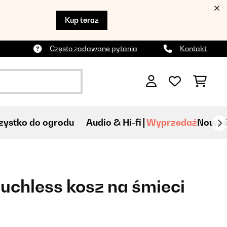
Kup teraz
Często zadawane pytania
Kontakt
ystko do ogrodu
Audio & Hi-fi
Wyprzedaź
Nowoś
uchless kosz na śmieci