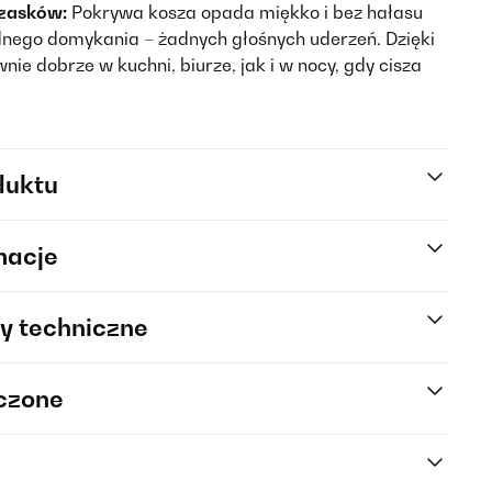
rzasków:
Pokrywa kosza opada miękko i bez hałasu
nego domykania – żadnych głośnych uderzeń. Dzięki
ie dobrze w kuchni, biurze, jak i w nocy, gdy cisza
duktu
macje
y techniczne
rczone