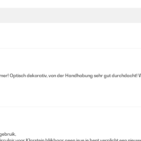
eimer! Optisch dekorativ, von der Handhabung sehr gut durchdacht! 
gebruik,
rculair voor Klarstein blijkbaar geen isue je bent verplicht een nieuw