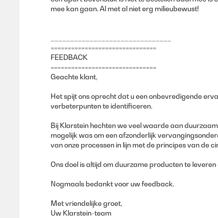
mee kan gaan. Al met al niet erg milieubewust!
_______________________________
===============================
FEEDBACK
===============================
Geachte klant,
Het spijt ons oprecht dat u een onbevredigende erv
verbeterpunten te identificeren.
Bij Klarstein hechten we veel waarde aan duurzaamhe
mogelijk was om een afzonderlijk vervangingsonder
van onze processen in lijn met de principes van de c
Ons doel is altijd om duurzame producten te leveren
Nogmaals bedankt voor uw feedback.
Met vriendelijke groet,
Uw Klarstein-team