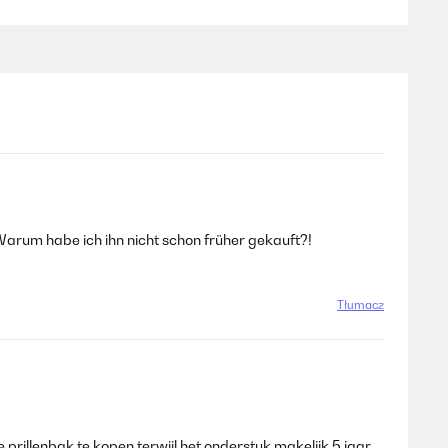
Warum habe ich ihn nicht schon früher gekauft?!
Tłumacz
e prillenbak te kopen terwijl het onderstuk makelijk 5 jaar