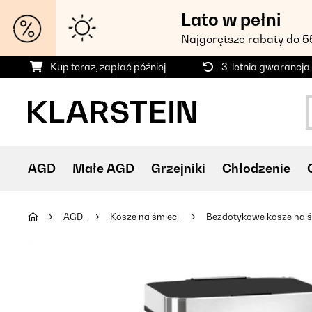
Lato w pełni
Najgorętsze rabaty do 
Kup teraz, zapłać później
3-letnia gwarancja
AGD
Małe AGD
Grzejniki
Chłodzenie
AGD
Kosze na śmieci
Bezdotykowe kosze na 