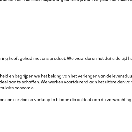
aring heeft gehad met ons product. We waarderen het dat u de tijd h
id en begrijpen we het belang van het verlengen van de levensduur va
deel aan te schaffen. We werken voortdurend aan het uitbreiden va
irculaire economie.
 en een service na verkoop te bieden die voldoet aan de verwachting