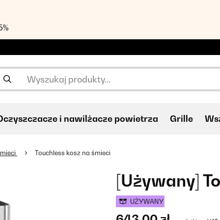
55%
Oczyszczacze i nawilżacze powietrza
Grille
Wsz
śmieci
Touchless kosz na śmieci
[Używany] To
UŻYWANY
643,00 zł