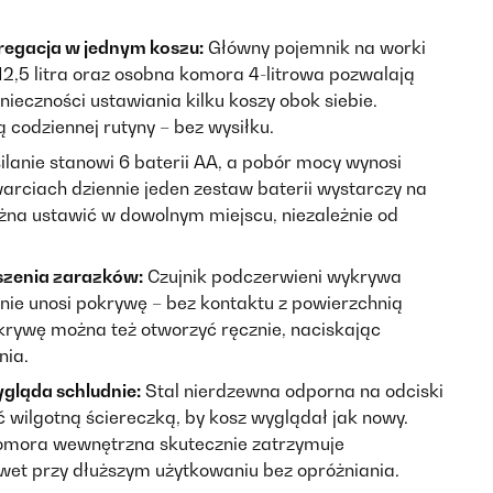
regacja w jednym koszu:
Główny pojemnik na worki
12,5 litra oraz osobna komora 4-litrowa pozwalają
eczności ustawiania kilku koszy obok siebie.
ą codziennej rutyny – bez wysiłku.
lanie stanowi 6 baterii AA, a pobór mocy wynosi
warciach dziennie jeden zestaw baterii wystarczy na
żna ustawić w dowolnym miejscu, niezależnie od
szenia zarazków:
Czujnik podczerwieni wykrywa
znie unosi pokrywę – bez kontaktu z powierzchnią
krywę można też otworzyć ręcznie, naciskając
nia.
gląda schludnie:
Stal nierdzewna odporna na odciski
 wilgotną ściereczką, by kosz wyglądał jak nowy.
omora wewnętrzna skutecznie zatrzymuje
wet przy dłuższym użytkowaniu bez opróżniania.