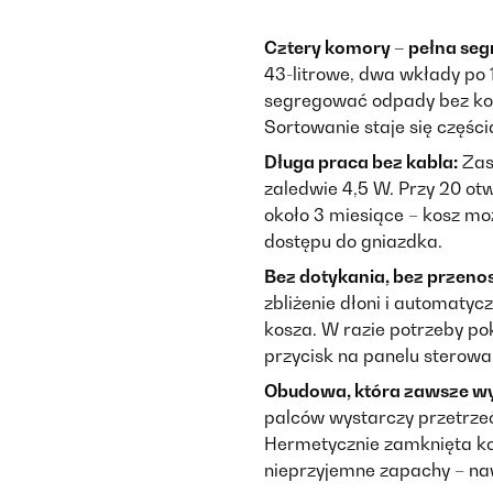
Cztery komory – pełna seg
43-litrowe, dwa wkłady po 
segregować odpady bez koni
Sortowanie staje się części
Długa praca bez kabla:
Zasi
zaledwie 4,5 W. Przy 20 ot
około 3 miesiące – kosz mo
dostępu do gniazdka.
Bez dotykania, bez przeno
zbliżenie dłoni i automatyc
kosza. W razie potrzeby po
przycisk na panelu sterowa
Obudowa, która zawsze wy
palców wystarczy przetrzeć
Hermetycznie zamknięta k
nieprzyjemne zapachy – na