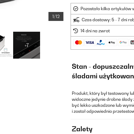
Pozostało kilka artykułów
1/12
Czas dostawy: 5 - 7 dni r
14 dni na zwrot
+7
Stan - dopuszczaln
śladami użytkowan
Produkt, który był testowany l
widoczne jedynie drobne ślady 
być lekko uszkodzone lub wymie
i został odpowiednio przetest
Zalety