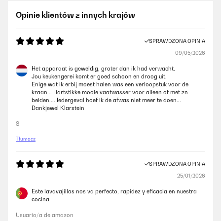
Opinie klientów z innych krajów
SPRAWDZONA OPINIA
09/05/2026
Het apparaat is geweldig, groter dan ik had verwacht.
Jou keukengerei komt er goed schoon en droog uit.
Enige wat ik erbij moest halen was een verloopstuk voor de
kraan... Hartstikke mooie vaatwasser voor alleen of met zn
beiden.... Iedergeval hoef ik de afwas niet meer te doen...
Dankjewel Klarstein
S
Tłumacz
SPRAWDZONA OPINIA
25/01/2026
Este lavavajillas nos va perfecto, rapidez y eficacia en nuestra
cocina.
Usuario/a de amazon