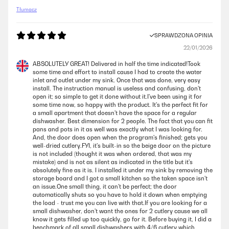
Tłumacz
SPRAWDZONA OPINIA
22/01/2026
ABSOLUTELY GREAT! Delivered in half the time indicated!Took
some time and effort to install cause I had to create the water
inlet and outlet under my sink. Once that was done, very easy
install. The instruction manual is useless and confusing, don't
open it; so simple to get it done without it.I've been using it for
some time now, so happy with the product. It's the perfect fit for
a small apartment that doesn't have the space for a regular
dishwasher. Best dimension for 2 people. The fact that you can fit
pans and pots in it as well was exactly what I was looking for.
And, the door does open when the program's finished; gets you
well-dried cutlery.FYI, it's built-in so the beige door on the picture
is not included (thought it was when ordered, that was my
mistake) and is not as silent as indicated in the title but it's
absolutely fine as it is. I installed it under my sink by removing the
storage board and I got a small kitchen so the taken space isn't
an issue.One small thing, it can't be perfect; the door
automatically shuts so you have to hold it down when emptying
the load - trust me you can live with that.If you are looking for a
small dishwasher, don't want the ones for 2 cutlery cause we all
know it gets filled up too quickly, go for it. Before buying it, I did a
benchmark of all small dishwashers with 4/6 cutlery which