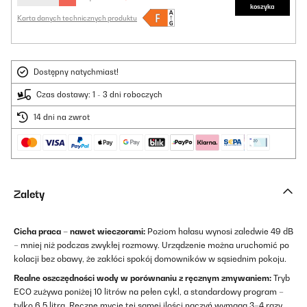
koszyka
Karta danych technicznych produktu
Dostępny natychmiast!
Czas dostawy: 1 - 3 dni roboczych
14 dni na zwrot
Zalety
Cicha praca – nawet wieczorami:
Poziom hałasu wynosi zaledwie 49 dB
– mniej niż podczas zwykłej rozmowy. Urządzenie można uruchomić po
kolacji bez obawy, że zakłóci spokój domowników w sąsiednim pokoju.
Realne oszczędności wody w porównaniu z ręcznym zmywaniem:
Tryb
ECO zużywa poniżej 10 litrów na pełen cykl, a standardowy program –
tylko 6,5 litra. Ręczne mycie tej samej ilości naczyń wymaga 3–4 razy