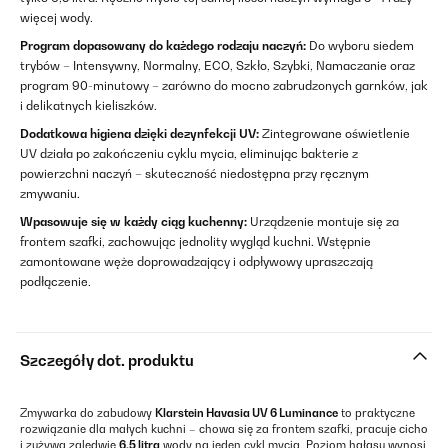
więcej wody.
Program dopasowany do każdego rodzaju naczyń:
Do wyboru siedem
trybów – Intensywny, Normalny, ECO, Szkło, Szybki, Namaczanie oraz
program 90-minutowy – zarówno do mocno zabrudzonych garnków, jak
i delikatnych kieliszków.
Dodatkowa higiena dzięki dezynfekcji UV:
Zintegrowane oświetlenie
UV działa po zakończeniu cyklu mycia, eliminując bakterie z
powierzchni naczyń – skuteczność niedostępna przy ręcznym
zmywaniu.
Wpasowuje się w każdy ciąg kuchenny:
Urządzenie montuje się za
frontem szafki, zachowując jednolity wygląd kuchni. Wstępnie
zamontowane węże doprowadzający i odpływowy upraszczają
podłączenie.
Szczegóły dot. produktu
Zmywarka do zabudowy
Klarstein Havasia UV 6 Luminance
to praktyczne
rozwiązanie dla małych kuchni – chowa się za frontem szafki, pracuje cicho
i zużywa zaledwie
6,5 litra
wody na jeden cykl mycia. Poziom hałasu wynosi