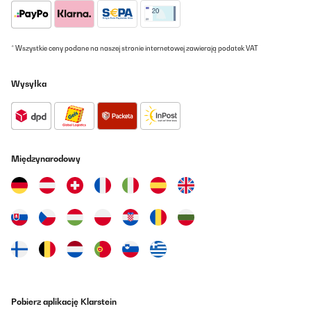
This was a gift. Recipient is pleased with its function.
* Wszystkie ceny podane na naszej stronie internetowej zawierają podatek VAT
Amazon user
Tłumacz
Wysyłka
SPRAWDZONA OPINIA
03/08/2025
Entrega en el tiempo establecido, fácil de instalar, buen
funcionamiento, la única pega que las instrucciones y método de
Międzynarodowy
empleo no vienen en español. Por lo demás todo genial.
Usuario/a de amazon
Tłumacz
SPRAWDZONA OPINIA
12/07/2025
Haben den Geschirrspüler für den Bungalow gekauft. Er ist für 2
Personen Voll ausreichend und spült sehr sauber. Klare
Pobierz aplikację Klarstein
Kaufempfehlung