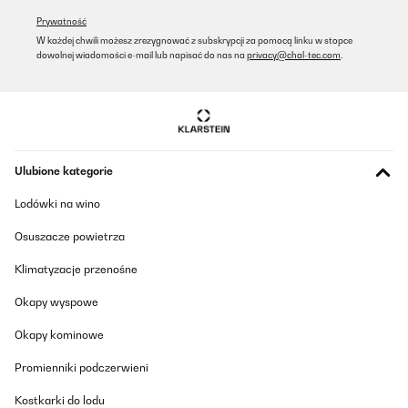
Prywatność
Amazon-Benutzer
W każdej chwili możesz zrezygnować z subskrypcji za pomocą linku w stopce
dowolnej wiadomości e-mail lub napisać do nas na
privacy@chal-tec.com
.
Tłumacz
SPRAWDZONA OPINIA
02/12/2025
Ottima lavastoviglie, devo solo abituarmi alla disposizione
Ulubione kategorie
differente delle posate e delle padelle. Molto capiente, ci stanno
anche i piatti grandi da portata
Lodówki na wino
Utente Amazon
Osuszacze powietrza
Tłumacz
Klimatyzacje przenośne
SPRAWDZONA OPINIA
Okapy wyspowe
26/11/2025
Okapy kominowe
Gut
Promienniki podczerwieni
Amazon user
Kostkarki do lodu