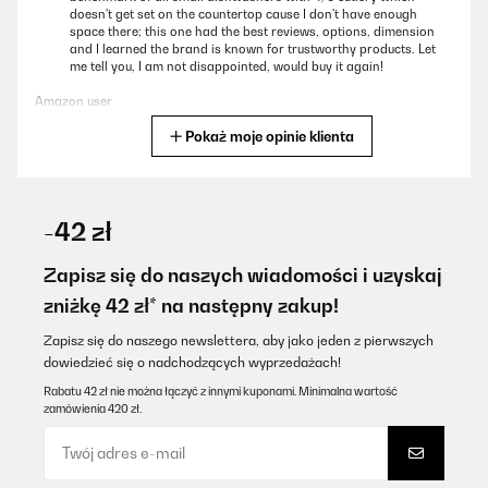
doesn't get set on the countertop cause I don't have enough
space there; this one had the best reviews, options, dimension
and I learned the brand is known for trustworthy products. Let
me tell you, I am not disappointed, would buy it again!
Amazon user
Pokaż moje opinie klienta
Tłumacz
SPRAWDZONA OPINIA
18/01/2026
-42 zł
Bin kein Spühlmaschinenspezialist, aber das Geschirr wird
sauber, das Teil sieht gut aus und funktioniert wie's soll. Sogar die
Zapisz się do naszych wiadomości i uzyskaj
großen 27cm Teller passen gut rein, bisher war immer alles top
zniżkę 42 zł* na następny zakup!
sauber und als laut empfinde ich sie auch nicht. Klasse!
Amazon-Benutzer
Zapisz się do naszego newslettera, aby jako jeden z pierwszych
dowiedzieć się o nadchodzących wyprzedażach!
Tłumacz
Rabatu 42 zł nie można łączyć z innymi kuponami. Minimalna wartość
zamówienia 420 zł.
SPRAWDZONA OPINIA
14/01/2026
Macht was er sollUnkompliziert