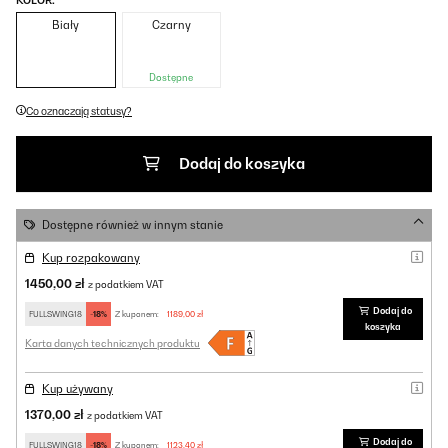
KOLOR:
Biały
Czarny
Dostępne
Co oznaczają statusy?
Dodaj do koszyka
Dostępne również w innym stanie
Kup rozpakowany
1450,00 zł
z podatkiem VAT
Dodaj do
FULLSWING18
-18%
Z kuponem:
1189,00 zł
koszyka
Karta danych technicznych produktu
Kup używany
1370,00 zł
z podatkiem VAT
Dodaj do
FULLSWING18
-18%
Z kuponem:
1123,40 zł