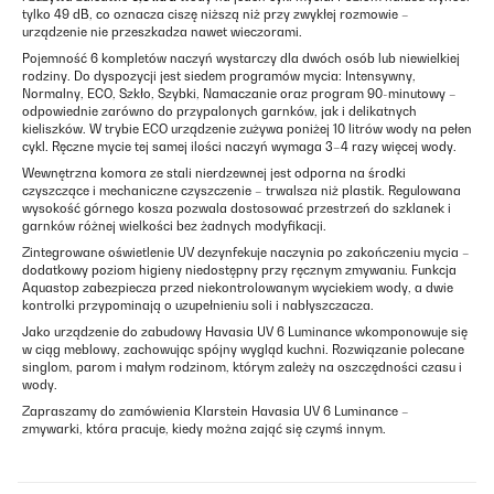
tylko 49 dB, co oznacza ciszę niższą niż przy zwykłej rozmowie –
urządzenie nie przeszkadza nawet wieczorami.
Pojemność 6 kompletów naczyń wystarczy dla dwóch osób lub niewielkiej
rodziny. Do dyspozycji jest siedem programów mycia: Intensywny,
Normalny, ECO, Szkło, Szybki, Namaczanie oraz program 90-minutowy –
odpowiednie zarówno do przypalonych garnków, jak i delikatnych
kieliszków. W trybie ECO urządzenie zużywa poniżej 10 litrów wody na pełen
cykl. Ręczne mycie tej samej ilości naczyń wymaga 3–4 razy więcej wody.
Wewnętrzna komora ze stali nierdzewnej jest odporna na środki
czyszczące i mechaniczne czyszczenie – trwalsza niż plastik. Regulowana
wysokość górnego kosza pozwala dostosować przestrzeń do szklanek i
garnków różnej wielkości bez żadnych modyfikacji.
Zintegrowane oświetlenie UV dezynfekuje naczynia po zakończeniu mycia –
dodatkowy poziom higieny niedostępny przy ręcznym zmywaniu. Funkcja
Aquastop zabezpiecza przed niekontrolowanym wyciekiem wody, a dwie
kontrolki przypominają o uzupełnieniu soli i nabłyszczacza.
Jako urządzenie do zabudowy Havasia UV 6 Luminance wkomponowuje się
w ciąg meblowy, zachowując spójny wygląd kuchni. Rozwiązanie polecane
singlom, parom i małym rodzinom, którym zależy na oszczędności czasu i
wody.
Zapraszamy do zamówienia Klarstein Havasia UV 6 Luminance –
zmywarki, która pracuje, kiedy można zająć się czymś innym.