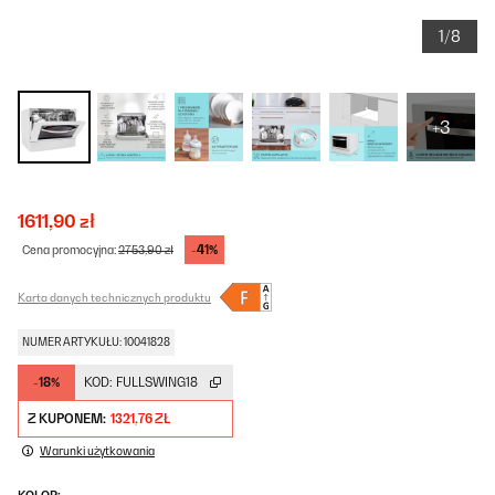
1/8
+3
1611,90 zł
-41%
Cena promocyjna:
2753,90 zł
Karta danych technicznych produktu
NUMER ARTYKUŁU: 10041828
-18%
KOD:
FULLSWING18
Z KUPONEM:
1321,76 ZŁ
Warunki użytkowania