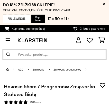
DO 18 % ZNIŻKI W SKLEPIE!
OGROMNE OSZCZĘDNOŚCI TYLKO PRZEZ 24H!
Kup
17
50
11
FULLSWING18
H
M
S
teraz
Kup teraz, zapłać później
3-letnia gwarancja
AGD
Zmywarki
Zmywarki do zabudowy
Havasia 55cm 7 Programów Zmywarka
Stołowa Biały
23 Oceny