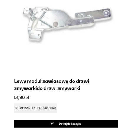
Lewy moduł zawiasowy do drzwi
Fi
zmywarkido drzwi zmywarki
41
51,90 zł
NU
NUMER ARTYKUŁU: 10048559
Dodaj do koszyka