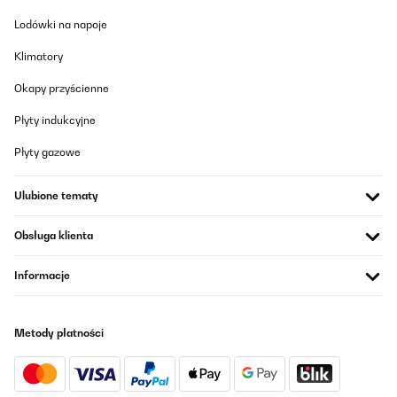
Tłumacz
Lodówki na napoje
SPRAWDZONA OPINIA
Klimatory
16/10/2025
Okapy przyścienne
Ich nutze den Klarstein Mini-Geschirrspüler als Zusatzgerät in
meiner kleinen Bar und bin echt positiv überrascht.Er läuft fast
Płyty indukcyjne
täglich und hilft mir enorm, Gläser, kleine Teller und Bar-
Utensilien schnell wieder sauber zu bekommen, ohne dass ich
Płyty gazowe
gleich den großen Gastro-Spüler anwerfen muss.Der Anschluss
war unkompliziert und das Gerät läuft sehr leise, was in einer Bar
natürlich super ist. Die Spülergebnisse sind top – Gläser kommen
Ulubione tematy
klar und ohne Flecken raus, auch wenn’s mal schnell gehen
muss.Ich schätze besonders die verschiedenen Programme, je
nach Verschmutzungsgrad. Selbst bei häufigem Einsatz läuft
Obsługa klienta
alles zuverlässig.Für den Preis bekommt man hier richtig gute
Leistung auf kleinem Raum – perfekt für Bars, Büros oder kleine
Küchen.Klare Empfehlung! Spart Zeit, Platz und Nerven.
Informacje
Amazon-Benutzer
Tłumacz
Metody płatności
SPRAWDZONA OPINIA
04/08/2025