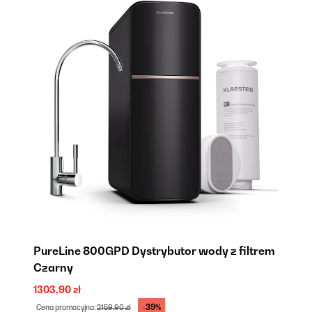
em
PureLine 800GPD Dystrybutor wody z filtrem
P
Czarny
Bi
1303,90 zł
13
-39%
Cena promocyjna:
2159,90 zł
Ce