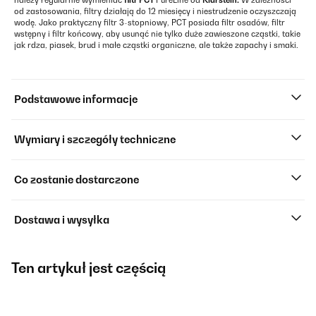
należy regularnie wymieniać
filtr PCT
PureLine od
Klarstein.
W zależności
od zastosowania, filtry działają do 12 miesięcy i niestrudzenie oczyszczają
wodę. Jako praktyczny filtr 3-stopniowy, PCT posiada filtr osadów, filtr
wstępny i filtr końcowy, aby usunąć nie tylko duże zawieszone cząstki, takie
jak rdza, piasek, brud i małe cząstki organiczne, ale także zapachy i smaki.
Podstawowe informacje
Wymiary i szczegóły techniczne
Co zostanie dostarczone
Dostawa i wysyłka
Ten artykuł jest częścią