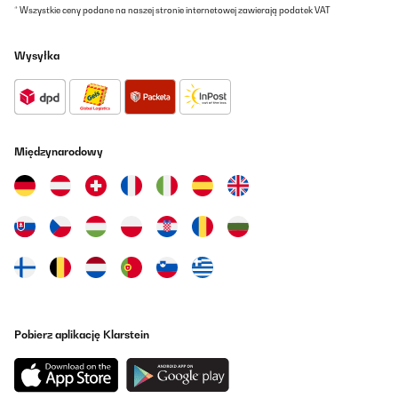
* Wszystkie ceny podane na naszej stronie internetowej zawierają podatek VAT
Utilisateur d'Amazon
Tłumacz
Wysyłka
SPRAWDZONA OPINIA
03/11/2024
Der Wasserfilter funktioniert einwandfrei und die Qualität des
Wassers ist spürbar verbessert. Die Lieferung war schnell und
Międzynarodowy
das Gerät war gut verpackt. Der Verkäufer war sehr hilfsbereit
und freundlich.Obwohl das Gerät etwas laut ist, musste ich eine
Schall- und Vibrationsisolierung darunter anbringen. Ansonsten
ist es sehr empfehlenswert für jeden, der sauberes und frisches
Wasser schätzt.
Amazon-Benutzer
Tłumacz
SPRAWDZONA OPINIA
Pobierz aplikację Klarstein
05/05/2024
Super Filterung leises Motor. Ungefiltert ca 200, gefiltert 035.
Negativ ist die Bedienungsanleitung , die Bedeutungen musste ich