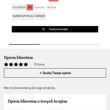
FULLSWING18
-18%
Z kuponem:
1069,20 zł
FU
NUMER ARTYKUŁU: 10045511
NU
Dodaj do koszyka
Opinie klientów
12 Oceny
Dodaj Twoje opinie
Nie ma komentarzy do tego artykułu.
Opinie klientów z innych krajów