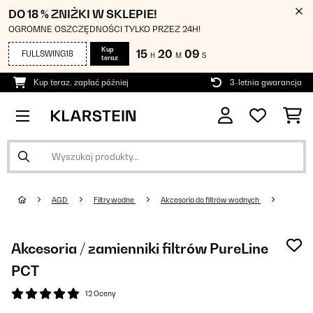
DO 18 % ZNIŻKI W SKLEPIE!
OGROMNE OSZCZĘDNOŚCI TYLKO PRZEZ 24H!
Kup
15
20
08
FULLSWING18
H
M
S
teraz
Kup teraz, zapłać później
3-letnia gwarancja
AGD
Filtry wodne
Akcesoria do filtrów wodnych
Akcesoria / zamienniki filtrów PureLine
PCT
12 Oceny