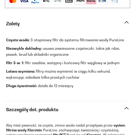
Zalety
Czysta woda:
3-stopniowy filtr do systemu filtrowania wody PureLine
Niezwykle dokładny:
usuwa zawieszone cząsteczki, takie jak rdza,
piasek, brud lub składniki organiczne
filtr 3-w-1:
filtr osadów, wstępny i końcowy filtr węglowy w jednym
Łatwa wymiana:
filtry można wymienić w ciągu kilku sekund,
wykonując zaledwie kilka prostych ruchów
Długa żywotność:
działa do 12 miesięcy
Szczegóły dot. produktu
Aby mieć pewność, że czysta, zimna woda nadal przepływa przez
system
filtrów wody
Klarstein
PureLine, zachwycając świeżością i czystością,