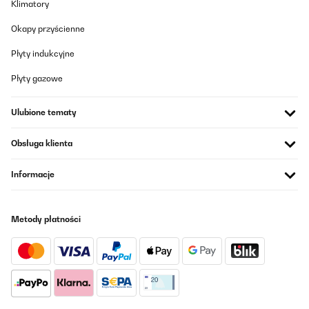
Klimatory
03/03/2025
Okapy przyścienne
Ich bin begeistert von diesem Wasserfilter. Er ist leise, liefert
schnell saubergefiltertes Wasser und den Unterschied kann man
Płyty indukcyjne
schmecken.Im Lieferumfang ist alles dabei, kein Gang zum
Baumarkt nötig, das mag ich.Info:Ich habe diesen Wasserfilter
Płyty gazowe
inzwischen über ein Jahr in Benutzung und nie Probleme damit
gehabt.Bei dem Austausch des PCT Filters habe vermutlich ich
einen Fehler gemacht und nicht die Reihenfolge des Reset
Ulubione tematy
beachtet, trotzdem wurde mir unproblematisch und kostenlos ein
Ersatzgerät schnell geliefert. Das nenne ich mehr als perfekten
Kundenservice.Noch'n schönen Gruß von "mir"
Obsługa klienta
Amazon-Benutzer
Informacje
Tłumacz
SPRAWDZONA OPINIA
Metody płatności
20/12/2024
La documentation n'est pas très claire concernant le
raccordement. Mais c'est simple pour l'installation. Compter 2
heures maximum.En service depuis 3 semaines,vraiment content
de cet achat qui évitera beaucoup de bouteille dans le bac
jaune.Je recommande cet article.