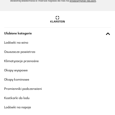
dowolnej wiadomości e-mail lub napisać do nas na
privacy@chal-tec.com
.
Es el tercer aparato de Osmosis que tengo y es el primero que
compro sin bombona de almacenamiento. Estoy encantado
porque me ha liberado mucho espacio debajo del fregadero.La
calidad del agua es excelente. Con una buena presion y al ser de
800 GDP, el flujo de agua es constante y bastante rapido.Si ya
has instalado otros sistemas de osmosis, la instalacion de este,
te resultara facil ya que es identica a otros, pero si es el primero
Ulubione kategorie
que instalas, te va a parecer un poco lioso, aunque en YouTube
hay infinidad de tutoriales explicando como instalarlo.
Lodówki na wino
Usuario/a de amazon
Osuszacze powietrza
Tłumacz
Klimatyzacje przenośne
SPRAWDZONA OPINIA
Okapy wyspowe
17/03/2025
Okapy kominowe
Sehr gute Filterung, aber kein Ersatzfilter im Lieferumfang
enthalten
Promienniki podczerwieni
Amazon-Benutzer
Kostkarki do lodu
Tłumacz
Lodówki na napoje
SPRAWDZONA OPINIA