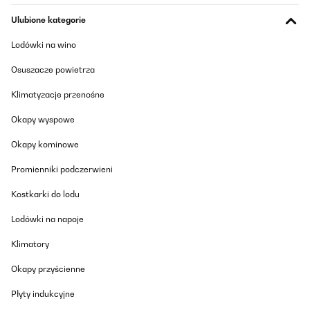
Absolute Empfehlung.
Ulubione kategorie
Amazon-Benutzer
Lodówki na wino
Tłumacz
Osuszacze powietrza
SPRAWDZONA OPINIA
Klimatyzacje przenośne
11/07/2025
Okapy wyspowe
Der Klarstein Uhrenbeweger überzeugt mich rundum. Optisch
macht er mit der holzoptik Oberfläche, der Acryl‑Tür und der
Okapy kominowe
dezenten blauen LED‑Beleuchtung richtig was her. Ideal, um seine
Automatikuhren auch stilvoll zu präsentieren. Er läuft sehr leise,
Promienniki podczerwieni
die 4 verschiedenen TPD‑Einstellungen (Umdrehungen pro Tag)
sind praktisch, um ihn auf unterschiedliche Werke einzustellen.
Die Uhren sitzen sicher in den Haltern und werden gleichmäßig
Kostkarki do lodu
bewegt. Auch die Tür schließt sauber und schützt vor Staub. Ich
werde auch noch einen zweiten Kaufen, sobald ich eine weitere
Lodówki na napoje
Automatikuhr kaufe. Dazu kommt dass er auch super in ein kallax
Fach passt. Fazit: Wer einen zuverlässigen und optisch
Klimatory
ansprechenden Watch Winder für mehrere Uhren sucht, ist hier
richtig. Sieht gut aus, arbeitet leise und macht genau, was er soll.
Okapy przyścienne
Absolute Empfehlung.
Amazon-Benutzer
Płyty indukcyjne