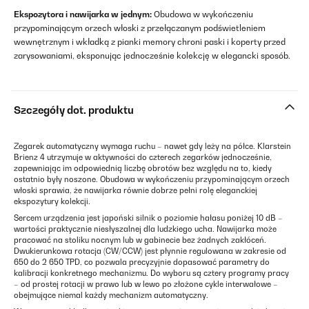
Ekspozytora i nawijarka w jednym:
Obudowa w wykończeniu
przypominającym orzech włoski z przełączanym podświetleniem
wewnętrznym i wkładką z pianki memory chroni paski i koperty przed
zarysowaniami, eksponując jednocześnie kolekcję w elegancki sposób.
Szczegóły dot. produktu
Zegarek automatyczny wymaga ruchu – nawet gdy leży na półce. Klarstein
Brienz 4 utrzymuje w aktywności do czterech zegarków jednocześnie,
zapewniając im odpowiednią liczbę obrotów bez względu na to, kiedy
ostatnio były noszone. Obudowa w wykończeniu przypominającym orzech
włoski sprawia, że nawijarka równie dobrze pełni rolę eleganckiej
ekspozytury kolekcji.
Sercem urządzenia jest japoński silnik o poziomie hałasu poniżej 10 dB –
wartości praktycznie niesłyszalnej dla ludzkiego ucha. Nawijarka może
pracować na stoliku nocnym lub w gabinecie bez żadnych zakłóceń.
Dwukierunkowa rotacja (CW/CCW) jest płynnie regulowana w zakresie od
650 do 2 650 TPD, co pozwala precyzyjnie dopasować parametry do
kalibracji konkretnego mechanizmu. Do wyboru są cztery programy pracy
– od prostej rotacji w prawo lub w lewo po złożone cykle interwałowe –
obejmujące niemal każdy mechanizm automatyczny.