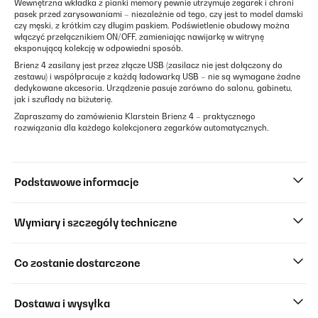
Wewnętrzna wkładka z pianki memory pewnie utrzymuje zegarek i chroni
pasek przed zarysowaniami – niezależnie od tego, czy jest to model damski
czy męski, z krótkim czy długim paskiem. Podświetlenie obudowy można
włączyć przełącznikiem ON/OFF, zamieniając nawijarkę w witrynę
eksponującą kolekcję w odpowiedni sposób.
Brienz 4 zasilany jest przez złącze USB (zasilacz nie jest dołączony do
zestawu) i współpracuje z każdą ładowarką USB – nie są wymagane żadne
dedykowane akcesoria. Urządzenie pasuje zarówno do salonu, gabinetu,
jak i szuflady na biżuterię.
Zapraszamy do zamówienia Klarstein Brienz 4 – praktycznego
rozwiązania dla każdego kolekcjonera zegarków automatycznych.
Podstawowe informacje
Wymiary i szczegóły techniczne
Co zostanie dostarczone
Dostawa i wysyłka