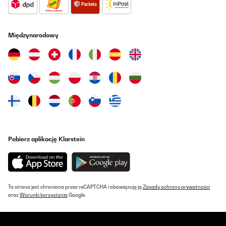
C’est comme sur les photos de présentation. L’alimentation, je
trouve un légère au niveau du choix de diamètre de câble.
Connecté à un chargeur de téléphone, cela semble fonctionner.
Międzynarodowy
La gestion des interrupteurs à l’arrière n’est pas très commode.
Un peu petits. Prévoir de l’espace, c’est un boîte bien joufflue. Les
potentiomètres pour les programmes de rotation pas si aisés a
voir. Un petit mémo aurait été bien pour les différents
programmes. Sinon le mode d’emploi doit être à portée de main.
Pour l’efficacité il va falloir que je laisse une montre quelques
jours sans y toucher pour vérifier si cela est valable. Très
silencieuse. Elle n’est pas près de moi lorsque je dors. Dans la
pièce principale et personne ne se plaint. Elle est jolie et bien finie
pour le prix. Cela présente bien. Oui, important la façade, la porte
est délicate à ouvrir d’une main. Un aimant peut être ?
Compléments après presque une semaine d’utilisation : charge
très bien mes montres. Et je confirme pour le silence de la
Pobierz aplikację Klarstein
machine en rotation.
Utilisateur d'Amazon
Tłumacz
Ta strona jest chroniona przez reCAPTCHA i obowiązują ją
Zasady ochrony prywatności
oraz
Warunki korzystania
Google.
SPRAWDZONA OPINIA
24/06/2025