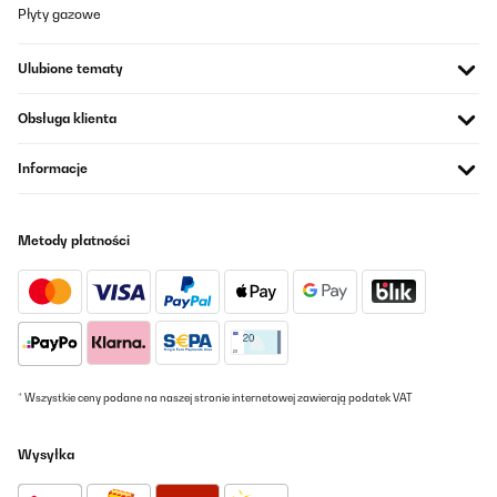
Tłumacz
Płyty gazowe
SPRAWDZONA OPINIA
Ulubione tematy
08/07/2025
Obsługa klienta
Wirklich guter Hingucker für teure Uhren. Nahezu geräuschlos,
hält Uhren 24h einsatzbereit.
Informacje
Amazon-Benutzer
Tłumacz
Metody płatności
SPRAWDZONA OPINIA
25/06/2025
Tolles Produkt
Amazon-Benutzer
* Wszystkie ceny podane na naszej stronie internetowej zawierają podatek VAT
Tłumacz
Wysyłka
SPRAWDZONA OPINIA
24/06/2025