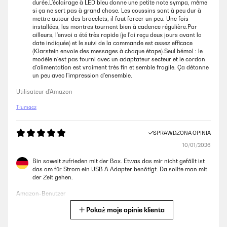
durée.L'éclairage à LED bleu donne une petite note sympa, même
si ça ne sert pas à grand chose. Les coussins sont à peu dur à
mettre autour des bracelets, il faut forcer un peu. Une fois
installées, les montres tournent bien à cadence régulière.Par
ailleurs, l'envoi a été très rapide (je l'ai reçu deux jours avant la
date indiquée) et le suivi de la commande est assez efficace
(Klarstein envoie des messages à chaque étape).Seul bémol : le
modèle n'est pas fourni avec un adaptateur secteur et le cordon
d'alimentation est vraiment très fin et semble fragile. Ça détonne
un peu avec l'impression d'ensemble.
Utilisateur d'Amazon
Tłumacz
SPRAWDZONA OPINIA
10/01/2026
Bin soweit zufrieden mit der Box. Etwas das mir nicht gefällt ist
das am für Strom ein USB A Adapter benötigt. Da sollte man mit
der Zeit gehen.
Amazon-Benutzer
Pokaż moje opinie klienta
Tłumacz