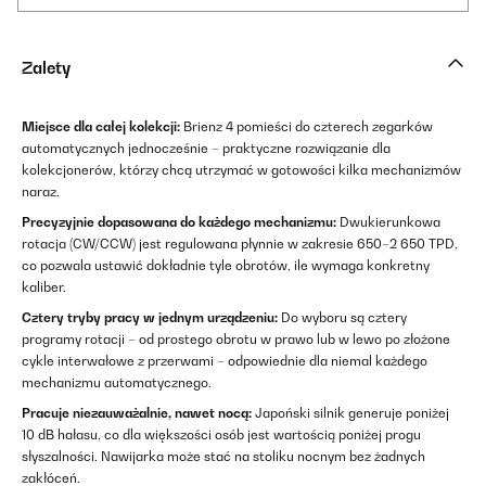
Zalety
Miejsce dla całej kolekcji:
Brienz 4 pomieści do czterech zegarków
automatycznych jednocześnie – praktyczne rozwiązanie dla
kolekcjonerów, którzy chcą utrzymać w gotowości kilka mechanizmów
naraz.
Precyzyjnie dopasowana do każdego mechanizmu:
Dwukierunkowa
rotacja (CW/CCW) jest regulowana płynnie w zakresie 650–2 650 TPD,
co pozwala ustawić dokładnie tyle obrotów, ile wymaga konkretny
kaliber.
Cztery tryby pracy w jednym urządzeniu:
Do wyboru są cztery
programy rotacji – od prostego obrotu w prawo lub w lewo po złożone
cykle interwałowe z przerwami – odpowiednie dla niemal każdego
mechanizmu automatycznego.
Pracuje niezauważalnie, nawet nocą:
Japoński silnik generuje poniżej
10 dB hałasu, co dla większości osób jest wartością poniżej progu
słyszalności. Nawijarka może stać na stoliku nocnym bez żadnych
zakłóceń.