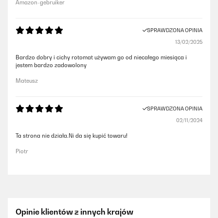
Amazon-gebruiker
SPRAWDZONA OPINIA
13/02/2025
Bardzo dobry i cichy rotomat używam go od niecałego miesiąca i
jestem bardzo zadowolony
Mateusz
SPRAWDZONA OPINIA
02/11/2024
Ta strona nie działa.Ni da się kupić towaru!
Piotr
Opinie klientów z innych krajów