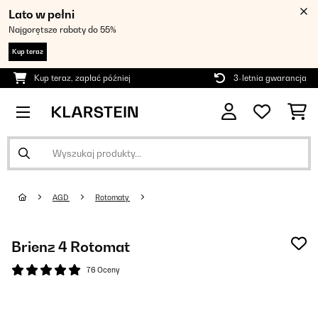
Lato w pełni
Najgorętsze rabaty do 55%
Kup teraz
Kup teraz, zapłać później
3-letnia gwarancja
AGD
Rotomaty
Brienz 4 Rotomat
76 Oceny