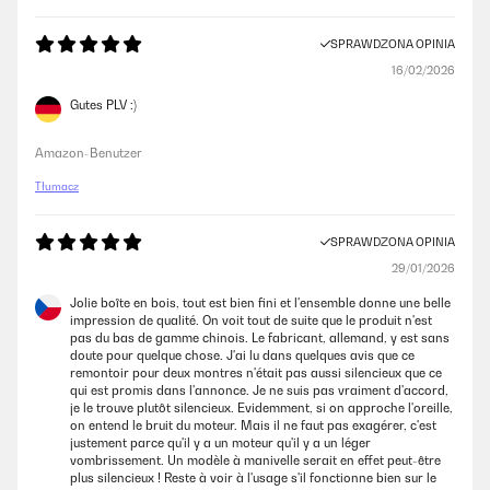
SPRAWDZONA OPINIA
16/02/2026
Gutes PLV :)
Amazon-Benutzer
Tłumacz
SPRAWDZONA OPINIA
29/01/2026
Jolie boîte en bois, tout est bien fini et l'ensemble donne une belle
impression de qualité. On voit tout de suite que le produit n'est
pas du bas de gamme chinois. Le fabricant, allemand, y est sans
doute pour quelque chose. J'ai lu dans quelques avis que ce
remontoir pour deux montres n'était pas aussi silencieux que ce
qui est promis dans l'annonce. Je ne suis pas vraiment d'accord,
je le trouve plutôt silencieux. Evidemment, si on approche l'oreille,
on entend le bruit du moteur. Mais il ne faut pas exagérer, c'est
justement parce qu'il y a un moteur qu'il y a un léger
vombrissement. Un modèle à manivelle serait en effet peut-être
plus silencieux ! Reste à voir à l'usage s'il fonctionne bien sur le