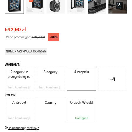
+2
542,90 zł
-30%
Cena promocyjna:
779,90 zł
NUMER ARTYKUŁU: 10045575
WARIANT:
2 zegarki z
3 zegary
4 zegarki
przegródką na
+4
biżuterię
Inna kombinacja
Inna kombinacja
KOLOR:
Antracyt
Czarny
Orzech Włoski
Inna kombinacja
Dostępne
Co oznaczają statusy?