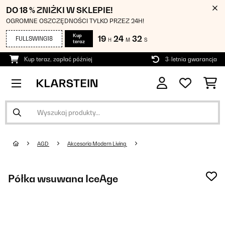
DO 18 % ZNIŻKI W SKLEPIE!
OGROMNE OSZCZĘDNOŚCI TYLKO PRZEZ 24H!
Kup
19
24
31
FULLSWING18
H
M
S
teraz
Kup teraz, zapłać później
3-letnia gwarancja
AGD
Akcesoria Modern Living
Półka wsuwana IceAge