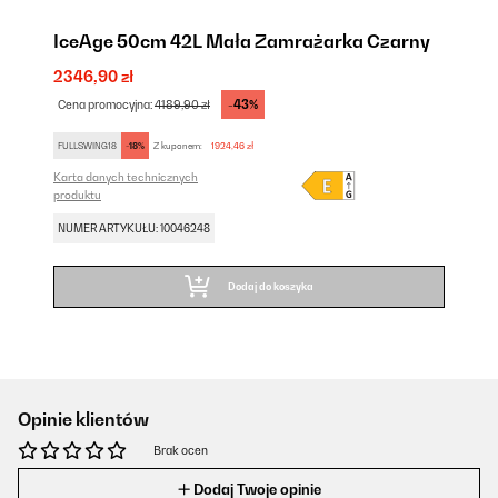
IceAge 50cm 42L Mała Zamrażarka Czarny
2346,90 zł
-43%
Cena promocyjna:
4189,90 zł
FULLSWING18
-18%
Z kuponem:
1924,46 zł
Karta danych technicznych
produktu
NUMER ARTYKUŁU: 10046248
Dodaj do koszyka
Opinie klientów
Brak ocen
Dodaj Twoje opinie