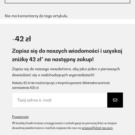
Nie ma komentarzy do tego artykułu.
-42 zł
Zapisz się do naszych wiadomości i uzyskaj
zniżkę 42 zł* na następny zakup!
Zapisz się do naszego newslettera, aby jako jeden z pierwszych
dowiedzieć się o nadchodzących wyprzedażach!
Rabatu 42 zł nie można łączyć z innymi kuponami. Minimalna wartość
zamówienia 420 zł.
Prywatność
W każdej chwili możesz zrezygnować z subskrypcji za pomocą linku w stopce
dowolnej wiadomości e-mail lub napisać do nas na
privacy@chal-tec.com
.