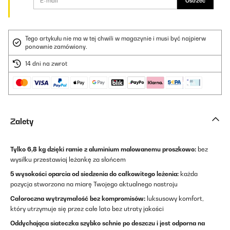
Ostrzec
Tego artykułu nie ma w tej chwili w magazynie i musi być najpierw
ponownie zamówiony.
14 dni na zwrot
Zalety
Tylko 6,8 kg dzięki ramie z aluminium malowanemu proszkowo:
bez
wysiłku przestawiaj leżankę za słońcem
5 wysokości oparcia od siedzenia do całkowitego leżenia:
każda
pozycja stworzona na miarę Twojego aktualnego nastroju
Całoroczna wytrzymałość bez kompromisów:
luksusowy komfort,
który utrzymuje się przez całe lato bez utraty jakości
Oddychająca siateczka szybko schnie po deszczu i jest odporna na