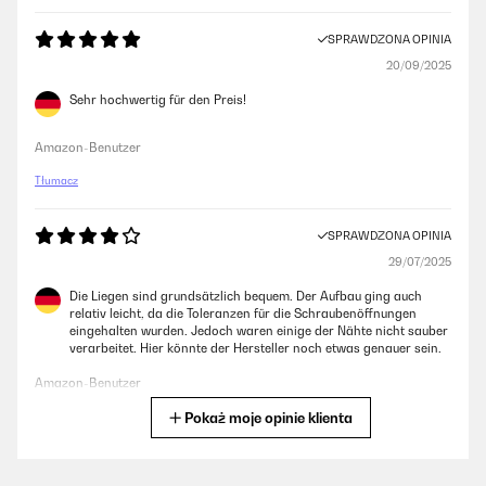
SPRAWDZONA OPINIA
20/09/2025
Sehr hochwertig für den Preis!
Amazon-Benutzer
Tłumacz
SPRAWDZONA OPINIA
29/07/2025
Die Liegen sind grundsätzlich bequem. Der Aufbau ging auch
relativ leicht, da die Toleranzen für die Schraubenöffnungen
eingehalten wurden. Jedoch waren einige der Nähte nicht sauber
verarbeitet. Hier könnte der Hersteller noch etwas genauer sein.
Amazon-Benutzer
Pokaż moje opinie klienta
Tłumacz
SPRAWDZONA OPINIA