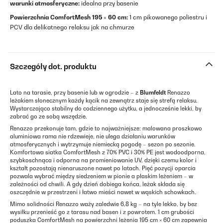
warunki atmosferyczne:
idealna przy basenie
Powierzchnia ComfortMesh 195 × 60 cm:
1 cm pikowanego poliestru i
PCV dla delikatnego relaksu jak na chmurze
Szczegóły dot. produktu
Lato na tarasie, przy basenie lub w ogrodzie – z
Blumfeldt
Renazzo
leżakiem słonecznym każdy kącik na zewnątrz staje się strefą relaksu.
Wystarczająco stabilny do codziennego użytku, a jednocześnie lekki, by
zabrać go ze sobą wszędzie.
Renazzo przekonuje tam, gdzie to najważniejsze: malowana proszkowo
aluminiowa rama nie rdzewieje, nie ulega działaniu warunków
atmosferycznych i wytrzymuje niemiecką pogodę – sezon po sezonie.
Komfortowa siatka ComfortMesh z 70% PVC i 30% PE jest wodoodporna,
szybkoschnąca i odporna na promieniowanie UV, dzięki czemu kolor i
kształt pozostają nienaruszone nawet po latach. Pięć pozycji oparcia
pozwala wybrać między siedzeniem w pionie a płaskim leżeniem – w
zależności od chwili. A gdy dzień dobiega końca, leżak składa się
oszczędnie w przestrzeni i łatwo mieści nawet w wąskich schowkach.
Mimo solidności Renazzo waży zaledwie 6,8 kg – na tyle lekko, by bez
wysiłku przenieść go z tarasu nad basen i z powrotem. 1 cm grubości
poduszka ComfortMesh na powierzchni leżenia 195 cm × 60 cm zapewnia