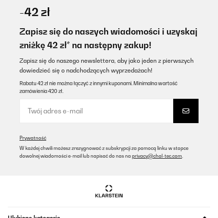
22/06/2025
-42 zł
Tolle stylische, bequeme und witterungsbeständig Liege. Nutzen
Sie nun über 1 Jahr und sehen immer noch wie neu aus. Sehr
Zapisz się do naszych wiadomości i uzyskaj
guter Kauf!
zniżkę 42 zł* na następny zakup!
Amazon-Benutzer
Zapisz się do naszego newslettera, aby jako jeden z pierwszych
Tłumacz
dowiedzieć się o nadchodzących wyprzedażach!
Rabatu 42 zł nie można łączyć z innymi kuponami. Minimalna wartość
zamówienia 420 zł.
SPRAWDZONA OPINIA
22/04/2025
Sehr schöne Gartenliege, sehr bequem und stylischGutes Preis-
Leistungs Verhältnis.Hoffe nur sie rostet nicht.Meine alte Liege
auch aus so einem Material hat fast 20 Jahre geschafft !!
Prywatność
W każdej chwili możesz zrezygnować z subskrypcji za pomocą linku w stopce
Amazon-Benutzer
dowolnej wiadomości e-mail lub napisać do nas na
privacy@chal-tec.com
.
Tłumacz
SPRAWDZONA OPINIA
20/04/2025
Parfait
Ulubione kategorie