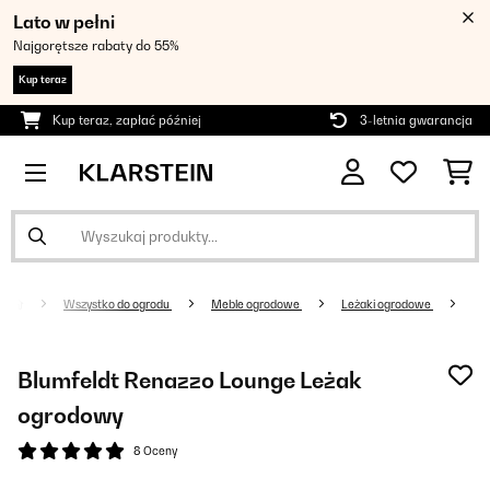
Lato w pełni
Najgorętsze rabaty do 55%
Kup teraz
Kup teraz, zapłać później
3-letnia gwarancja
Wszystko do ogrodu
Meble ogrodowe
Leżaki ogrodowe
Blumfeldt Renazzo Lounge Leżak
ogrodowy
8 Oceny