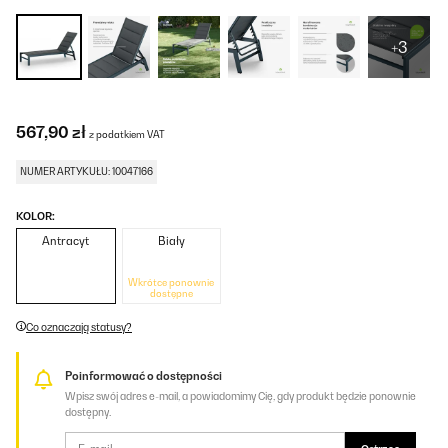
+3
567,90 zł
z podatkiem VAT
NUMER ARTYKUŁU: 10047166
KOLOR:
Antracyt
Biały
Wkrótce ponownie
dostępne
Co oznaczają statusy?
Poinformować o dostępności
Wpisz swój adres e-mail, a powiadomimy Cię, gdy produkt będzie ponownie
dostępny.