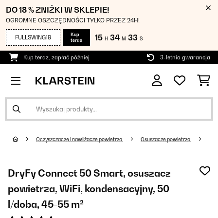
DO 18 % ZNIŻKI W SKLEPIE!
OGROMNE OSZCZĘDNOŚCI TYLKO PRZEZ 24H!
Kup
15
34
33
FULLSWING18
H
M
S
teraz
Kup teraz, zapłać później
3-letnia gwarancja
Oczyszczacze i nawilżacze powietrza
Osuszacze powietrza
DryFy Connect 50 Smart, osuszacz
powietrza, WiFi, kondensacyjny, 50
l/doba, 45-55 m²