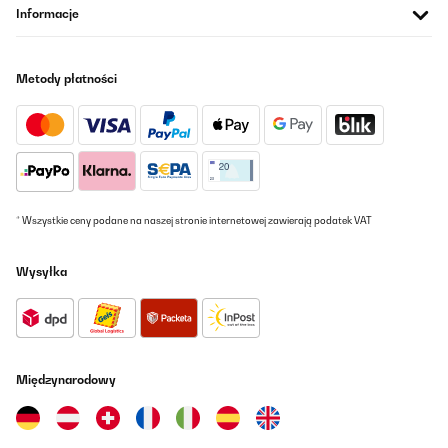
Informacje
SPRAWDZONA OPINIA
23/12/2025
Works fine, just wish the app had some litters production
Metody płatności
statistics
Amazon user
Tłumacz
SPRAWDZONA OPINIA
* Wszystkie ceny podane na naszej stronie internetowej zawierają podatek VAT
20/12/2025
Das Gerät funktionierte über ein Jahr sehr gut. Dann wurde es
Wysyłka
leider undicht, was scheinbar vorkommen kann. Ich habe dann
Kontakt mit Klarstein aufgenommen, umgehend Antwort
bekommen, das Gerät zurückgeschickt und kostenlos ein
Neugerät erhalten. Auch dieses leistet sehr gute Arbeit. Sehr gute
Trockenleistung, genaue Feuchtigkeitsregelung, schnelle
Ergebnisse. Dies war auch beim Vorgänger der Fall. Ich kann zum
Kundenservice und der Problemlösung nur sagen, dass ich
Międzynarodowy
absolut zufrieden bin. Danke
Amazon-Benutzer
Tłumacz