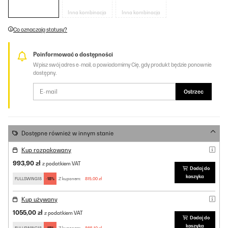
Inna kombinacja
Inna kombinacja
Co oznaczają statusy?
Poinformować o dostępności
Wpisz swój adres e-mail, a powiadomimy Cię, gdy produkt będzie ponownie
dostępny.
Ostrzec
Dostępne również w innym stanie
Kup rozpakowany
993,90 zł
z podatkiem VAT
Dodaj do
koszyka
FULLSWING18
-18%
Z kuponem:
815,00 zł
Kup używany
1055,00 zł
z podatkiem VAT
Dodaj do
koszyka