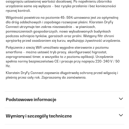
osiągnięciu ustawionej wartości docelowej. Po napełnieniu zbiornika
urządzenie samo się wyłącza – bez ryzyka przelania i bez konieczności
ręcznej kontroli.
Wilgotność powietrza na poziomie 45–55% uznawana jest za optymalną
dla dróg oddechowych i zapobiega rozwojowi pleśni. Klarstein DryFy
Connect utrzymuje ten zakres niezawodnie – w piwnicach,
pomieszczeniach gospodarczych, nowo wybudowanych budynkach
podczas schnięcia tynków, garażach oraz pralni. Wstępny filtr chroni
sprężarkę przed osadzaniem się kurzu, wydłużając żywotność urządzenia.
Połączenie z siecią WiFi umożliwia wygodne sterowanie z poziomu
smartfona – można ustawić tryb pracy, skonfigurować higrostat,
zaprogramować timer, a wszystko to z poziomu aplikacji. Urządzenie
spełnia normy bezpieczeństwa CE i pracuje przy napięciu 220–240 V / 50
Hz.
Klarstein DryFy Connect zapewnia długotrwałą ochronę przed wilgocią i
pleśnią przez cały rok. Zapraszamy do zamówienia.
Podstawowe informacje
Wymiary i szczegóły techniczne