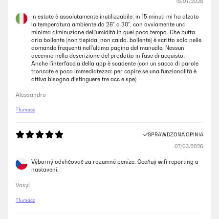
15/07/2026
In estate è assolutamente inutilizzabile: in 15 minuti mi ha alzato
la temperatura ambiente da 28° a 30°, con ovviamente una
minima diminuzione dell'umidità in quel poco tempo. Che butta
aria bollente (non tiepida, non calda, bollente) è scritto solo nelle
domande frequenti nell'ultima pagina del manuale. Nessun
accenno nella descrizione del prodotto in fase di acquisto.
Anche l'interfaccia della app è scadente (con un sacco di parole
troncate e poca immediatezza: per capire se una funzionalità è
attiva bisogna distinguere tre acc e spe)
Alessandro
Tłumacz
SPRAWDZONA OPINIA
07/03/2026
Výborný odvhčovač za rozumné peníze. Oceňuji wifi reporting a
nastavení.
Vasyl
Tłumacz