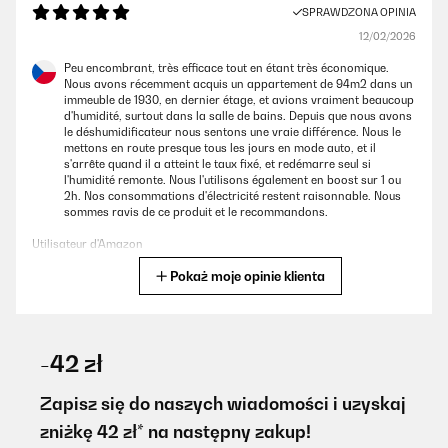
SPRAWDZONA OPINIA
12/02/2026
Peu encombrant, très efficace tout en étant très économique.
Nous avons récemment acquis un appartement de 94m2 dans un
immeuble de 1930, en dernier étage, et avions vraiment beaucoup
d'humidité, surtout dans la salle de bains. Depuis que nous avons
le déshumidificateur nous sentons une vraie différence. Nous le
mettons en route presque tous les jours en mode auto, et il
s'arrête quand il a atteint le taux fixé, et redémarre seul si
l'humidité remonte. Nous l'utilisons également en boost sur 1 ou
2h. Nos consommations d'électricité restent raisonnable. Nous
sommes ravis de ce produit et le recommandons.
Utilisateur d'Amazon
Pokaż moje opinie klienta
Tłumacz
SPRAWDZONA OPINIA
24/01/2026
-42 zł
This product has really helped me to solve the humidity issue
inside my apartment. No molds appeared back since then and it's
Zapisz się do naszych wiadomości i uzyskaj
a powerful machine too, which I totally recommend. You need the
zniżkę 42 zł* na następny zakup!
dehumidifier to be powerful enough so it can suck all the
humidity. You'll be surprised by how much water it will collect