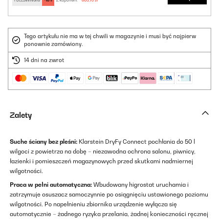
FULLSWING18
-18%
Z kuponem:
865,10 zł
Tego artykułu nie ma w tej chwili w magazynie i musi być najpierw
ponownie zamówiony.
14 dni na zwrot
Zalety
Suche ściany bez pleśni:
Klarstein DryFy Connect pochłania do 50 l
wilgoci z powietrza na dobę – niezawodna ochrona salonu, piwnicy,
łazienki i pomieszczeń magazynowych przed skutkami nadmiernej
wilgotności.
Praca w pełni automatyczna:
Wbudowany higrostat uruchamia i
zatrzymuje osuszacz samoczynnie po osiągnięciu ustawionego poziomu
wilgotności. Po napełnieniu zbiornika urządzenie wyłącza się
automatycznie – żadnego ryzyka przelania, żadnej konieczności ręcznej