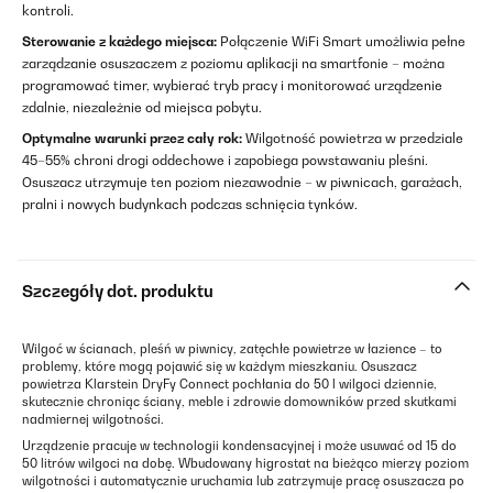
kontroli.
Sterowanie z każdego miejsca:
Połączenie WiFi Smart umożliwia pełne
zarządzanie osuszaczem z poziomu aplikacji na smartfonie – można
programować timer, wybierać tryb pracy i monitorować urządzenie
zdalnie, niezależnie od miejsca pobytu.
Optymalne warunki przez cały rok:
Wilgotność powietrza w przedziale
45–55% chroni drogi oddechowe i zapobiega powstawaniu pleśni.
Osuszacz utrzymuje ten poziom niezawodnie – w piwnicach, garażach,
pralni i nowych budynkach podczas schnięcia tynków.
Szczegóły dot. produktu
Wilgoć w ścianach, pleśń w piwnicy, zatęchłe powietrze w łazience – to
problemy, które mogą pojawić się w każdym mieszkaniu. Osuszacz
powietrza Klarstein DryFy Connect pochłania do 50 l wilgoci dziennie,
skutecznie chroniąc ściany, meble i zdrowie domowników przed skutkami
nadmiernej wilgotności.
Urządzenie pracuje w technologii kondensacyjnej i może usuwać od 15 do
50 litrów wilgoci na dobę. Wbudowany higrostat na bieżąco mierzy poziom
wilgotności i automatycznie uruchamia lub zatrzymuje pracę osuszacza po