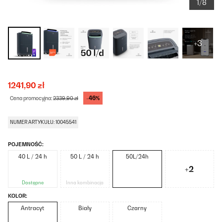
1/8
+3
1241,90 zł
-46%
Cena promocyjna:
2339,90 zł
NUMER ARTYKUŁU: 10045541
POJEMNOŚĆ:
40 L / 24 h
50 L / 24 h
50L/24h
+2
Dostępne
Inna kombinacja
KOLOR:
Antracyt
Biały
Czarny