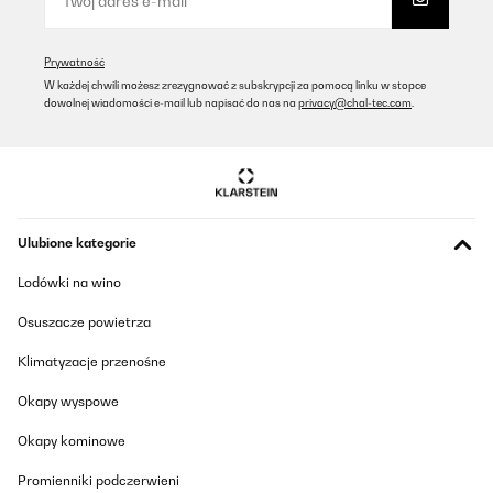
Prywatność
W każdej chwili możesz zrezygnować z subskrypcji za pomocą linku w stopce
dowolnej wiadomości e-mail lub napisać do nas na
privacy@chal-tec.com
.
Ulubione kategorie
Lodówki na wino
Osuszacze powietrza
Klimatyzacje przenośne
Okapy wyspowe
Okapy kominowe
Promienniki podczerwieni