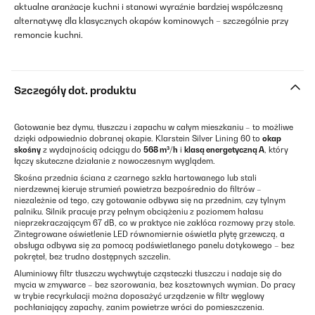
aktualne aranżacje kuchni i stanowi wyraźnie bardziej współczesną
alternatywę dla klasycznych okapów kominowych – szczególnie przy
remoncie kuchni.
Szczegóły dot. produktu
Gotowanie bez dymu, tłuszczu i zapachu w całym mieszkaniu – to możliwe
dzięki odpowiednio dobranej okapie. Klarstein Silver Lining 60 to
okap
skośny
z wydajnością odciągu do
568 m³/h
i
klasą energetyczną A
, który
łączy skuteczne działanie z nowoczesnym wyglądem.
Skośna przednia ściana z czarnego szkła hartowanego lub stali
nierdzewnej kieruje strumień powietrza bezpośrednio do filtrów –
niezależnie od tego, czy gotowanie odbywa się na przednim, czy tylnym
palniku. Silnik pracuje przy pełnym obciążeniu z poziomem hałasu
nieprzekraczającym 67 dB, co w praktyce nie zakłóca rozmowy przy stole.
Zintegrowane oświetlenie LED równomiernie oświetla płytę grzewczą, a
obsługa odbywa się za pomocą podświetlanego panelu dotykowego – bez
pokręteł, bez trudno dostępnych szczelin.
Aluminiowy filtr tłuszczu wychwytuje cząsteczki tłuszczu i nadaje się do
mycia w zmywarce – bez szorowania, bez kosztownych wymian. Do pracy
w trybie recyrkulacji można doposażyć urządzenie w filtr węglowy
pochłaniający zapachy, zanim powietrze wróci do pomieszczenia.