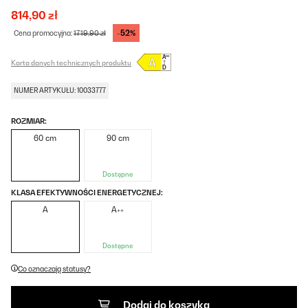
814,90 zł
-52%
Cena promocyjna:
1719,90 zł
Karta danych technicznych produktu
NUMER ARTYKUŁU: 10033777
ROZMIAR:
60 cm
90 cm
Dostępne
KLASA EFEKTYWNOŚCI ENERGETYCZNEJ:
A
A++
Dostępne
Co oznaczają statusy?
Dodaj do koszyka