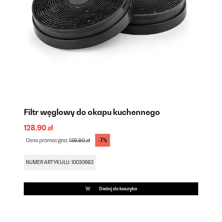
Filtr węglowy do okapu kuchennego
128,90 zł
-7%
Cena promocyjna:
139,90 zł
NUMER ARTYKUŁU: 10030983
Dodaj do koszyka