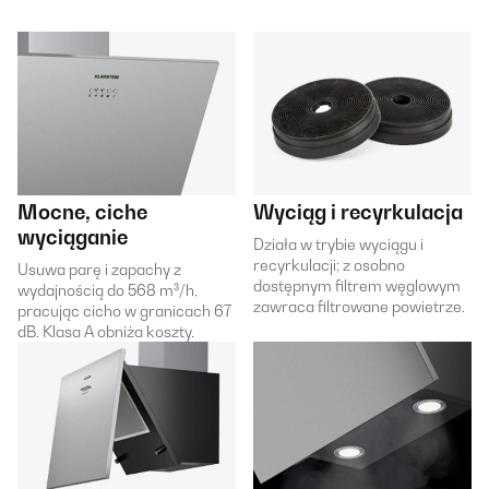
Mocne, ciche
Wyciąg i recyrkulacja
wyciąganie
Działa w trybie wyciągu i
recyrkulacji; z osobno
Usuwa parę i zapachy z
dostępnym filtrem węglowym
wydajnością do 568 m³/h,
zawraca filtrowane powietrze.
pracując cicho w granicach 67
dB. Klasa A obniża koszty.