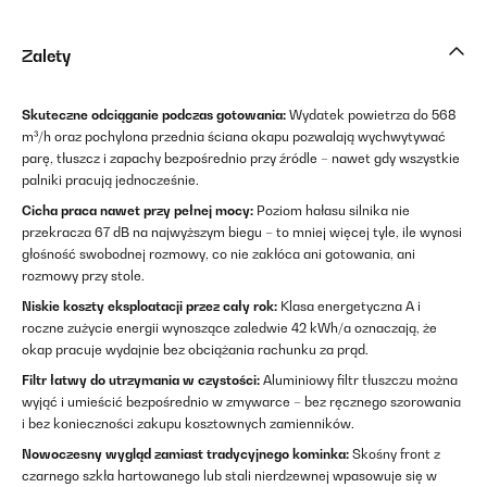
Zalety
Skuteczne odciąganie podczas gotowania:
Wydatek powietrza do 568
m³/h oraz pochylona przednia ściana okapu pozwalają wychwytywać
parę, tłuszcz i zapachy bezpośrednio przy źródle – nawet gdy wszystkie
palniki pracują jednocześnie.
Cicha praca nawet przy pełnej mocy:
Poziom hałasu silnika nie
przekracza 67 dB na najwyższym biegu – to mniej więcej tyle, ile wynosi
głośność swobodnej rozmowy, co nie zakłóca ani gotowania, ani
rozmowy przy stole.
Niskie koszty eksploatacji przez cały rok:
Klasa energetyczna A i
roczne zużycie energii wynoszące zaledwie 42 kWh/a oznaczają, że
okap pracuje wydajnie bez obciążania rachunku za prąd.
Filtr łatwy do utrzymania w czystości:
Aluminiowy filtr tłuszczu można
wyjąć i umieścić bezpośrednio w zmywarce – bez ręcznego szorowania
i bez konieczności zakupu kosztownych zamienników.
Nowoczesny wygląd zamiast tradycyjnego kominka:
Skośny front z
czarnego szkła hartowanego lub stali nierdzewnej wpasowuje się w