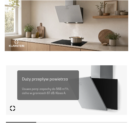
Duży przepływ powietrza
Usuwa parę i zapachy do 568 m³/h,
cicho w granicach 67 dB. Klasa A.