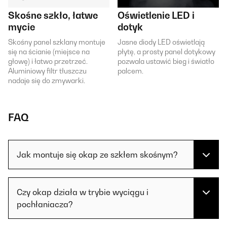
Skośne szkło, łatwe
Oświetlenie LED i
mycie
dotyk
Skośny panel szklany montuje
Jasne diody LED oświetlają
się na ścianie (miejsce na
płytę, a prosty panel dotykowy
głowę) i łatwo przetrzeć.
pozwala ustawić bieg i światło
Aluminiowy filtr tłuszczu
palcem.
nadaje się do zmywarki.
FAQ
Jak montuje się okap ze szkłem skośnym?
Czy okap działa w trybie wyciągu i
pochłaniacza?