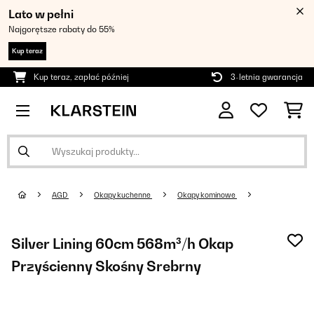
Lato w pełni
Najgorętsze rabaty do 55%
Kup teraz
Kup teraz, zapłać później
3-letnia gwarancja
AGD
Okapy kuchenne
Okapy kominowe
Silver Lining 60cm 568m³/h Okap
Przyścienny Skośny Srebrny