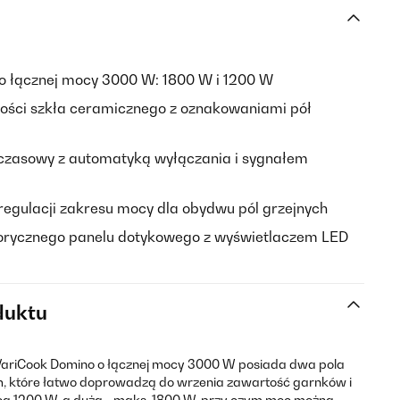
 o łącznej mocy 3000 W: 1800 W i 1200 W
kości szkła ceramicznego z oznakowaniami pół
czasowy z automatyką wyłączania i sygnałem
regulacji zakresu mocy dla obydwu pól grzejnych
orycznego panelu dotykowego z wyświetlaczem LED
duktu
ariCook Domino o łącznej mocy 3000 W posiada dwa pola
cm, które łatwo doprowadzą do wrzenia zawartość garnków i
ocą 1200 W, a duża - maks. 1800 W, przy czym moc można