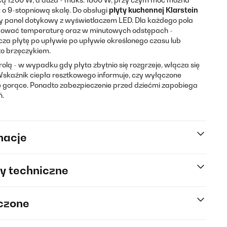
 o 9-stopniową skalę. Do obsługi
płyty kuchennej Klarstein
y panel dotykowy z wyświetlaczem LED. Dla każdego pola
wać temperaturę oraz w minutowych odstępach -
za płytę po upływie po upływie określonego czasu lub
to brzęczykiem.
ą - w wypadku gdy płyta zbytnio się rozgrzeje, włącza się
skaźnik ciepła resztkowego informuje, czy wyłączone
ze gorące. Ponadto zabezpieczenie przed dziećmi zapobiega
ń.
macje
y techniczne
rczone