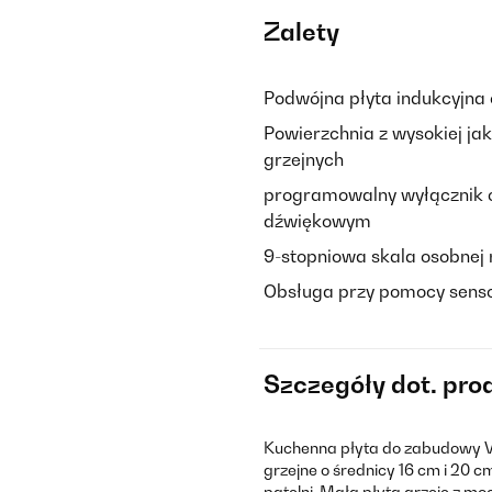
Zalety
Podwójna płyta indukcyjna
Powierzchnia z wysokiej ja
grzejnych
programowalny wyłącznik 
dźwiękowym
9-stopniowa skala osobnej 
Obsługa przy pomocy sens
Szczegóły dot. pro
Kuchenna płyta do zabudowy V
grzejne o średnicy 16 cm i 20 
patelni. Mała płyta grzeje z m