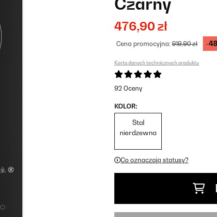
Czarny
476,90 zł
-4
Cena promocyjna:
919,90 zł
Karta danych technicznych produktu
92 Oceny
KOLOR:
Stal
nierdzewna
Co oznaczają statusy?