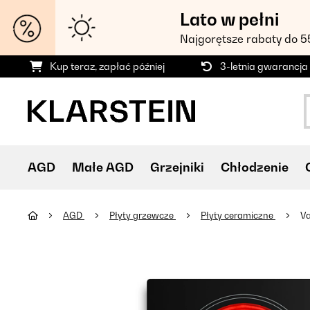
Lato w pełni
Najgorętsze rabaty do 
Kup teraz, zapłać później
3-letnia gwarancja
AGD
Małe AGD
Grzejniki
Chłodzenie
AGD
Płyty grzewcze
Płyty ceramiczne
Va