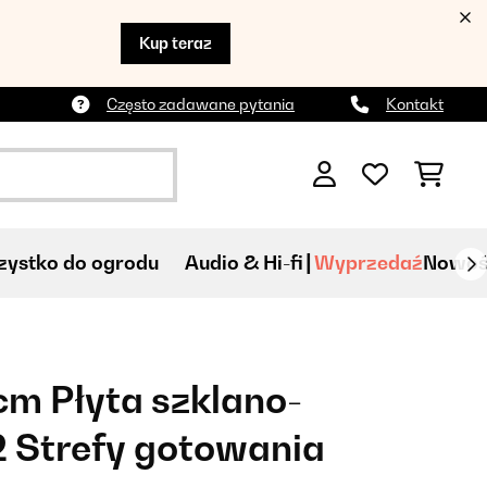
Kup teraz
Często zadawane pytania
Kontakt
ystko do ogrodu
Audio & Hi-fi
Wyprzedaź
Nowoś
m Płyta szklano-
 Strefy gotowania