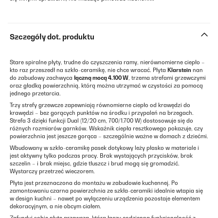
Szczegóły dot. produktu
Stare spiralne płyty, trudne do czyszczenia ramy, nierównomierne ciepło –
kto raz przeszedł na szkło-ceramikę, nie chce wracać. Płyta
Klarstein
nan
do zabudowy zachwyca
łączną mocą 4.100 W
, trzema strefami grzewczymi
oraz gładką powierzchnią, którą można utrzymać w czystości za pomocą
jednego przetarcia.
Trzy strefy grzewcze zapewniają równomierne ciepło od krawędzi do
krawędzi – bez gorących punktów na środku i przypaleń na brzegach.
Strefa 3 dzięki funkcji Dual (12/20 cm, 700/1.700 W) dostosowuje się do
różnych rozmiarów garnków. Wskaźnik ciepła resztkowego pokazuje, czy
powierzchnia jest jeszcze gorąca – szczególnie ważne w domach z dziećmi.
Wbudowany w szkło-ceramikę pasek dotykowy leży płasko w materiale i
jest aktywny tylko podczas pracy. Brak wystających przycisków, brak
szczelin – i brak miejsc, gdzie tłuszcz i brud mogą się gromadzić.
Wystarczy przetrzeć wieczorem.
Płyta jest przeznaczona do montażu w zabudowie kuchennej. Po
zamontowaniu czarna powierzchnia ze szkła-ceramiki idealnie wtapia się
w design kuchni – nawet po wyłączeniu urządzenia pozostaje elementem
dekoracyjnym, a nie obcym ciałem.