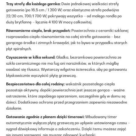
Trzy strefy dla każdego garnka:
Dwie jednakowej wielkości strefy
gotowania (po 16,5 cm / 1 200 W) oraz elastyczna strefa podwójna
(12/20 cm, 700/1 700 W) pokrywają wszystko – od małego rondla po
duży brytfannę – łącznie 4 100 W mocy całkowitej.
Równomierne ciepło, brak przypaleń:
Powierzchnia z ceramiki szklanej
rozprowadza ciepło równomiernie na całej strefie gotowania – bez
gorącego środka i zimnych krawędzi, jak to bywa w przypadku starych
płyt spiralnych.
Czyszczenie w kilka sekund:
Gładka, bezramkowa powierzchnia ze
szkła ceramicznego nie ma fug ani narożników, w których mógłby
osadzać się tłuszcz. Wystarczy wilgotna ściereczka, aby po gotowaniu
błyskawicznie wyczyścić płytę grzewczą.
Bezpieczeństwo dla całej rodziny:
wskaźnik pozostałego ciepła
pozostaje aktywny, dopóki powierzchnia jest jeszcze gorąca – ważne
ostrzeżenie, które zapobiega oparzeniom, szczególnie gdy w domu są
dzieci. Dodatkowo ochrona przed przegrzaniem zapewnia niezawodne
działanie.
Gotowanie zgodnie z planem dzięki timerowi:
Wbudowany timer
automatycznie wyłącza płytę grzewczą po upływie ustawionego czasu –
sygnał dźwiękowy informuje o zakończeniu. Dzięki temu możesz zająć
się innymi sprawami, nie musząc pilnować kuchenki.