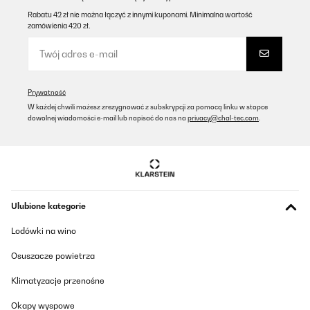
Rabatu 42 zł nie można łączyć z innymi kuponami. Minimalna wartość
zamówienia 420 zł.
Prywatność
W każdej chwili możesz zrezygnować z subskrypcji za pomocą linku w stopce
dowolnej wiadomości e-mail lub napisać do nas na
privacy@chal-tec.com
.
Ulubione kategorie
Lodówki na wino
Osuszacze powietrza
Klimatyzacje przenośne
Okapy wyspowe