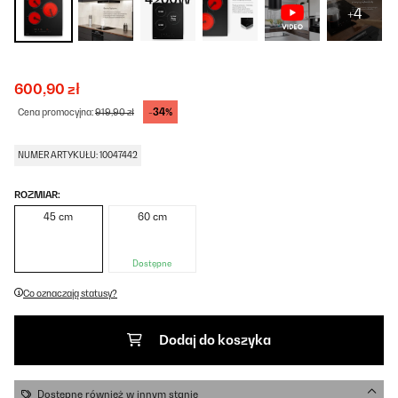
+4
600,90 zł
-34%
Cena promocyjna:
919,90 zł
NUMER ARTYKUŁU: 10047442
ROZMIAR:
45 cm
60 cm
Dostępne
Co oznaczają statusy?
Dodaj do koszyka
Dostępne również w innym stanie