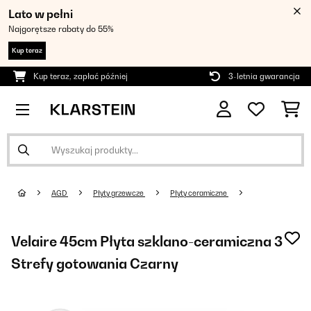
Lato w pełni
Najgorętsze rabaty do 55%
Kup teraz
Kup teraz, zapłać później
3-letnia gwarancja
AGD
Płyty grzewcze
Płyty ceramiczne
Velaire 45cm Płyta szklano-ceramiczna 3
Strefy gotowania Czarny